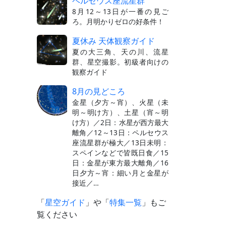
ペルセウス座流星群
8月12～13日が一番の見ご
ろ。月明かりゼロの好条件！
夏休み 天体観察ガイド
夏の大三角、天の川、流星
群、星空撮影。初級者向けの
観察ガイド
8月の見どころ
金星（夕方～宵）、火星（未
明～明け方）、土星（宵～明
け方）／2日：水星が西方最大
離角／12～13日：ペルセウス
座流星群が極大／13日未明：
スペインなどで皆既日食／15
日：金星が東方最大離角／16
日夕方～宵：細い月と金星が
接近／…
「
星空ガイド
」や「
特集一覧
」もご
覧ください