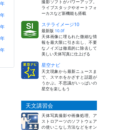
撮影ソフトがパワーアップ。
1年
ライブスタックやオートフォ
ーカスなど新機能も搭載
0年
ステライメージ10
9年
最新版
10.0f
天体画像に埋もれた微細な情
8年
報を最大限に引き出し、不要
なノイズは徹底的に除去して
7年
美しい天体写真に仕上げる
星空ナビ
天文現象から最新ニュースま
で、スマホをかざすと話題が
うかぶ。不思議がいっぱいの
星空を楽しもう
天文講習会
天体写真撮影や画像処理、ア
ストロアーツのソフトウェア
の使いこなし方法などをオン