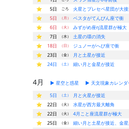
5日
火星とプレセペ星団が大接
ごろ
5日
ベスタがてんびん座で衝
（月）
6日
みずがめ座η流星群が極大
（火）
7日
土星の環の消失
（水）
18日
ジュノーがへび座で衝
（日）
23日
月と土星が接近
（金）
24日
細い月と金星が接近
（土）
4月
星空と惑星
天文現象カレンダ
5日
月と火星が接近
（土）
22日
水星が西方最大離角
（火）
22日
4月こと座流星群が極大
（火）
25日
細い月と土星が接近、金星
（金）