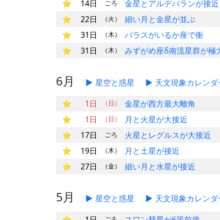
14日
金星とアルデバランが接近
ごろ
22日
細い月と金星が並ぶ
（火）
31日
パラスがいるか座で衝
（木）
31日
みずがめ座δ南流星群が極
（木）
6月
星空と惑星
天文現象カレンダ
1日
金星が西方最大離角
（日）
1日
月と火星が大接近
（日）
17日
火星とレグルスが大接近
ごろ
19日
月と土星が接近
（木）
27日
細い月と水星が接近
（金）
5月
星空と惑星
天文現象カレンダ
1日
スワン彗星が6等前後
ごろ