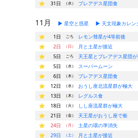
31日
プレアデス星団食
（水）
11月
星空と惑星
天文現象カレン
1日
レモン彗星が4等前後
ごろ
2日
月と土星が接近
（日）
5日
天王星とプレアデス星団が
ごろ
5日
スーパームーン
（水）
6日
プレアデス星団食
（木）
12日
おうし座北流星群が極大
（水）
13日
レグルス食
（木）
18日
しし座流星群が極大
（火）
21日
天王星がおうし座で衝
（金）
24日
土星の環の準消失
（月）
29日
月と土星が接近
（土）