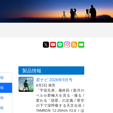
製品情報
6年
星ナビ 2026年9月号
8月5日 発売
5年
「宇宙兄弟」最終回 / 新月の
ペルセ群極大を見る・撮る /
4年
変わる「惑星」の定義 / 星空
の下で深呼吸する天文台浴 /
3年
TAMRON 12-20mm F2.8 / ほ