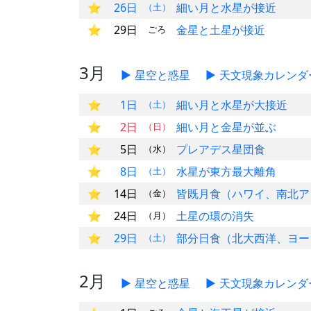
26日
細い月と水星が接近
（土）
29日
金星と土星が接近
ごろ
3月
星空と惑星
天文現象カレンダ
1日
細い月と水星が大接近
（土）
2日
細い月と金星が並ぶ
（日）
5日
プレアデス星団食
（水）
8日
水星が東方最大離角
（土）
14日
皆既月食（ハワイ、南北ア
（金）
24日
土星の環の消失
（月）
29日
部分日食（北大西洋、ヨー
（土）
2月
星空と惑星
天文現象カレンダ