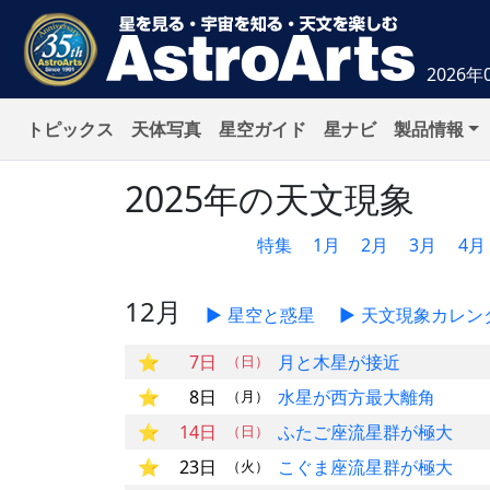
2026年
トピックス
天体写真
星空ガイド
星ナビ
製品情報
2025年の天文現象
特集
1月
2月
3月
4月
12月
星空と惑星
天文現象カレン
7日
月と木星が接近
（日）
8日
水星が西方最大離角
（月）
14日
ふたご座流星群が極大
（日）
23日
こぐま座流星群が極大
（火）