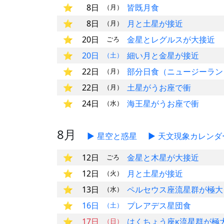
8日
皆既月食
（月）
8日
月と土星が接近
（月）
20日
金星とレグルスが大接近
ごろ
20日
細い月と金星が接近
（土）
22日
部分日食（ニュージーラン
（月）
22日
土星がうお座で衝
（月）
24日
海王星がうお座で衝
（水）
8月
星空と惑星
天文現象カレンダ
12日
金星と木星が大接近
ごろ
12日
月と土星が接近
（火）
13日
ペルセウス座流星群が極大
（水）
16日
プレアデス星団食
（土）
17日
はくちょう座κ流星群が極
（日）