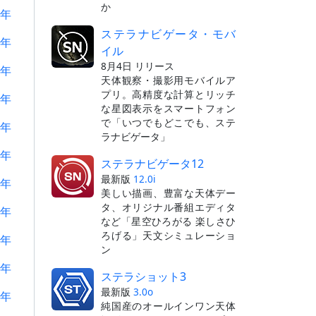
か
2年
ステラナビゲータ・モバ
1年
イル
8月4日 リリース
0年
天体観察・撮影用モバイルア
プリ。高精度な計算とリッチ
9年
な星図表示をスマートフォン
で「いつでもどこでも、ステ
8年
ラナビゲータ」
7年
ステラナビゲータ12
最新版
12.0i
6年
美しい描画、豊富な天体デー
タ、オリジナル番組エディタ
5年
など「星空ひろがる 楽しさひ
ろげる」天文シミュレーショ
4年
ン
3年
ステラショット3
最新版
3.0o
2年
純国産のオールインワン天体