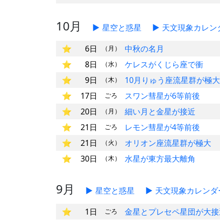
10月
星空と惑星
天文現象カレン
6日
中秋の名月
（月）
8日
ケレスがくじら座で衝
（水）
9日
10月りゅう座流星群が極大
（木）
17日
スワン彗星が6等前後
ごろ
20日
細い月と金星が接近
（月）
21日
レモン彗星が4等前後
ごろ
21日
オリオン座流星群が極大
（火）
30日
水星が東方最大離角
（木）
9月
星空と惑星
天文現象カレンダ
1日
金星とプレセペ星団が大接
ごろ