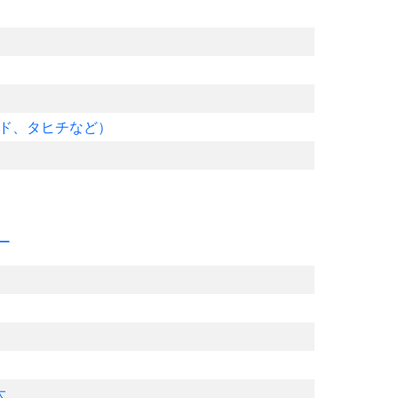
ド、タヒチなど）
ー
大