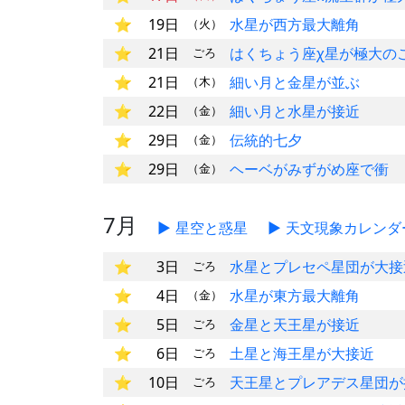
19日
水星が西方最大離角
（火）
21日
はくちょう座χ星が極大の
ごろ
21日
細い月と金星が並ぶ
（木）
22日
細い月と水星が接近
（金）
29日
伝統的七夕
（金）
29日
ヘーベがみずがめ座で衝
（金）
7月
星空と惑星
天文現象カレンダ
3日
水星とプレセペ星団が大接
ごろ
4日
水星が東方最大離角
（金）
5日
金星と天王星が接近
ごろ
6日
土星と海王星が大接近
ごろ
10日
天王星とプレアデス星団が
ごろ