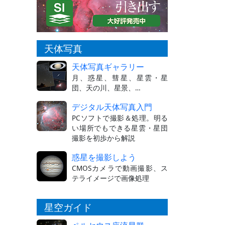
天体写真
天体写真ギャラリー
月、惑星、彗星、星雲・星
団、天の川、星景、…
デジタル天体写真入門
PCソフトで撮影＆処理。明る
い場所でもできる星雲・星団
撮影を初歩から解説
惑星を撮影しよう
CMOSカメラで動画撮影、ス
テライメージで画像処理
星空ガイド