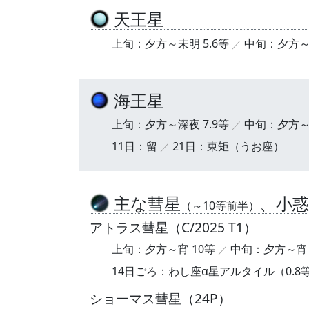
天王星
上旬：夕方～未明 5.6等
中旬：夕方～未
海王星
上旬：夕方～深夜 7.9等
中旬：夕方～深
11日：留
21日：東矩（うお座）
主な彗星
、小惑
（～10等前半）
アトラス彗星（C/2025 T1）
上旬：夕方～宵 10等
中旬：夕方～宵 
14日ごろ：わし座α星アルタイル（0.8
ショーマス彗星（24P）