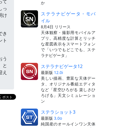
って
か
しっ
ステラナビゲータ・モバ
明け
イル
8月4日 リリース
天体観察・撮影用モバイルア
でき
プリ。高精度な計算とリッチ
ント
な星図表示をスマートフォン
で「いつでもどこでも、ステ
ラナビゲータ」
おう
」と
ステラナビゲータ12
迎え
最新版
12.0i
美しい描画、豊富な天体デー
タ、オリジナル番組エディタ
など「星空ひろがる 楽しさひ
ろげる」天文シミュレーショ
ン
ステラショット3
最新版
3.0o
純国産のオールインワン天体