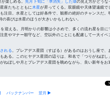
察が楽しめる。
先月下旬に「準消失」した環
の見え方がどうな
の星座たちとともに
木星
が昇ってくる。双眼鏡や天体望遠鏡で
にも注目。水星としては好条件で、観察の絶好のチャンスだ。
時の喜びは水星のほうが大きいかもしれない。
ークを迎える。月明かりの影響は小さめで、多くの流れ星を目に
注意やマナー順守など、空以外のことにも配慮して一大イベ
隠される
。プレアデス星団（すばる）があるのはおうし座で、
もある。このヒヤデス星団の辺りは、和名で「つりがねぼし
がねぼしや月とプレアデス星団を眺めながら、良い新年をお
月
バックナンバー
翌月 ▶