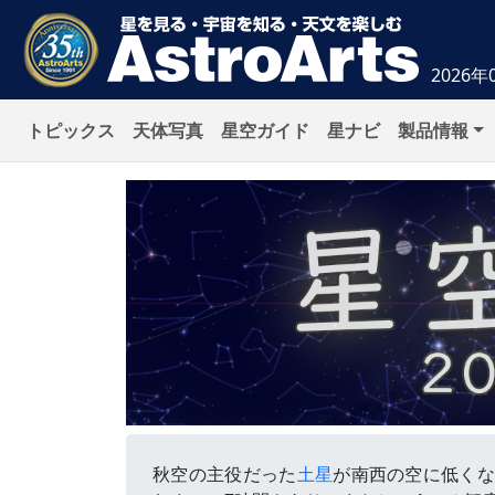
2026年
トピックス
天体写真
星空ガイド
星ナビ
製品情報
秋空の主役だった
土星
が南西の空に低く