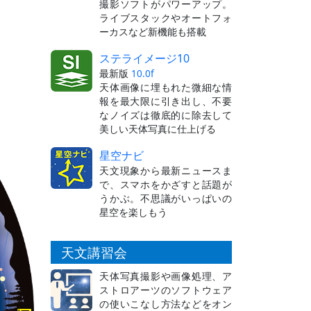
撮影ソフトがパワーアップ。
ライブスタックやオートフォ
ーカスなど新機能も搭載
ステライメージ10
最新版
10.0f
天体画像に埋もれた微細な情
報を最大限に引き出し、不要
なノイズは徹底的に除去して
美しい天体写真に仕上げる
星空ナビ
天文現象から最新ニュースま
で、スマホをかざすと話題が
うかぶ。不思議がいっぱいの
星空を楽しもう
天文講習会
天体写真撮影や画像処理、ア
ストロアーツのソフトウェア
の使いこなし方法などをオン