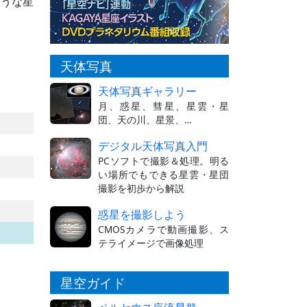
ような星
天体写真
天体写真ギャラリー
月、惑星、彗星、星雲・星
団、天の川、星景、…
デジタル天体写真入門
PCソフトで撮影＆処理。明る
い場所でもできる星雲・星団
撮影を初歩から解説
惑星を撮影しよう
CMOSカメラで動画撮影、ス
テライメージで画像処理
星空ガイド