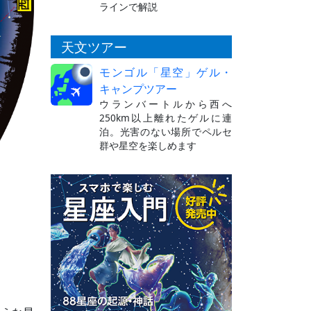
ラインで解説
天文ツアー
モンゴル「星空」ゲル・
キャンプツアー
ウランバートルから西へ
250km以上離れたゲルに連
泊。光害のない場所でペルセ
群や星空を楽しめます