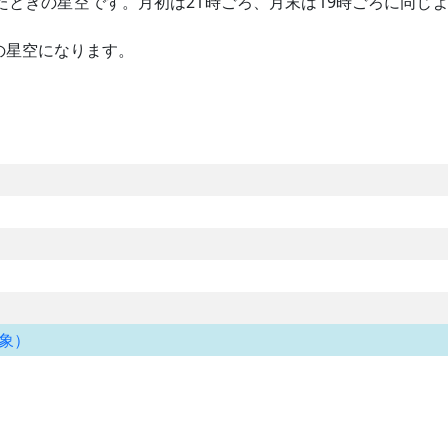
たときの星空です。月初は21時ごろ、月末は19時ごろに同じ
の星空になります。
象）