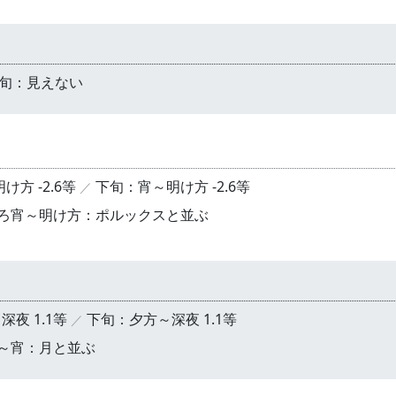
旬：見えない
方 -2.6等
下旬：宵～明け方 -2.6等
ごろ宵～明け方：ポルックスと並ぶ
夜 1.1等
下旬：夕方～深夜 1.1等
方～宵：月と並ぶ