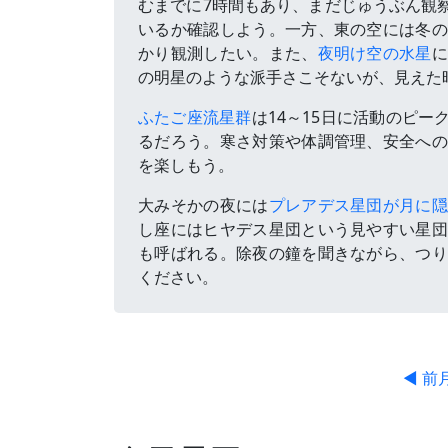
むまでに7時間もあり、まだじゅうぶん観
いるか確認しよう。一方、東の空には冬
かり観測したい。また、
夜明け空の水星
の明星のような派手さこそないが、見えた
ふたご座流星群
は14～15日に活動のピ
るだろう。寒さ対策や体調管理、安全への
を楽しもう。
大みそかの夜には
プレアデス星団が月に
し座にはヒヤデス星団という見やすい星団
も呼ばれる。除夜の鐘を聞きながら、つり
ください。
◀ 前