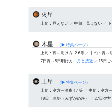
火星
上旬：見えない
中旬：見えない
下
木星
（
▶ 特集ページ
）
上旬：宵～明け方 -2.6等
中旬：宵～明け
7日宵～8日明け方：
月と接近
15日
土星
（
▶ 特集ページ
）
上旬：夕方～深夜 1.1等
中旬：夕方～深
19日：東矩（みずがめ座）
27日夕