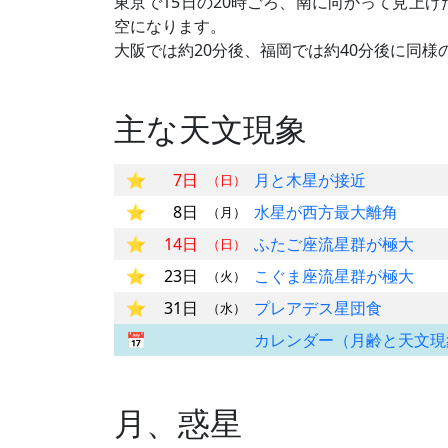
東京で15日の20時ごろ、南に向かって見上げ
空になります。
大阪では約20分後、福岡では約40分後に同様
主な天文現象
7日
月と木星が接近
（日）
8日
水星が西方最大離角
（月）
14日
ふたご座流星群が極大
（日）
23日
こぐま座流星群が極大
（火）
31日
プレアデス星団食
（水）
カレンダー（月齢と天文現
月、惑星