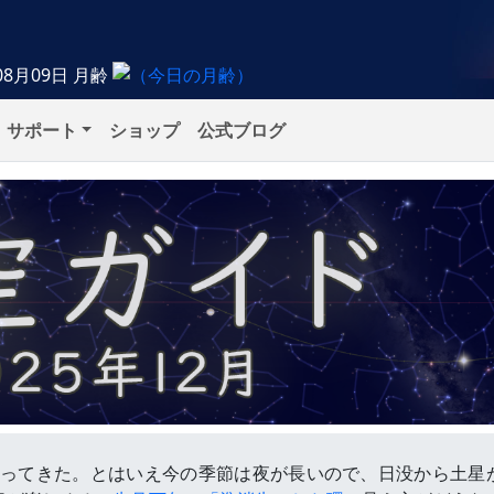
08月09日
月齢
サポート
ショップ
公式ブログ
なってきた。とはいえ今の季節は夜が長いので、日没から土星