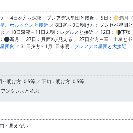
ぶ
4日夕方～深夜：プレアデス星団と接近
5日：🌕満月
星、ポルックスと接近
8日宵～9日明け方：プレセペ星団
ぶ
10日深夜～11日未明：レグルスと接近
12日：🌗下弦
日：🌑新月
27日：月面Xが見える
27日夕方～宵：土星と並
星団食
31日夕方～1月1日未明：
プレアデス星団と大接近
～明け方 -0.5等
下旬：明け方 -0.5等
：アンタレスと並ぶ
旬：見えない