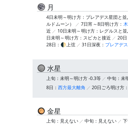
月
4日未明～明け方：プレアデス星団と並
ルドムーン）
7日宵～8日明け方：
木
近
10日未明～明け方：レグルスと並
日未明～明け方：スピカと接近
20
28日：🌓上弦
31日深夜：
プレアデス
水星
上旬：未明～明け方 -0.3等
中旬：未明
8日：
西方最大離角
20日ごろ明け方
金星
上旬：見えない
中旬：見えない
下