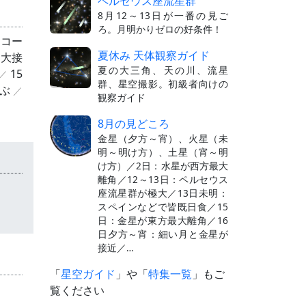
ペルセウス座流星群
8月12～13日が一番の見ご
ろ。月明かりゼロの好条件！
（コー
夏休み 天体観察ガイド
と大接
夏の大三角、天の川、流星
15
群、星空撮影。初級者向けの
ぶ
観察ガイド
8月の見どころ
金星（夕方～宵）、火星（未
明～明け方）、土星（宵～明
け方）／2日：水星が西方最大
離角／12～13日：ペルセウス
座流星群が極大／13日未明：
スペインなどで皆既日食／15
日：金星が東方最大離角／16
日夕方～宵：細い月と金星が
接近／…
「
星空ガイド
」や「
特集一覧
」もご
覧ください