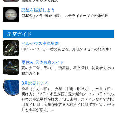
惑星を撮影しよう
CMOSカメラで動画撮影、ステライメージで画像処理
星空ガイド
ペルセウス座流星群
8月12～13日が一番の見ごろ。月明かりゼロの好条件！
夏休み 天体観察ガイド
夏の大三角、天の川、流星群、星空撮影。初級者向けの
観察ガイド
8月の見どころ
金星（夕方～宵）、火星（未明～明け方）、土星（宵～
明け方）／2日：水星が西方最大離角／12～13日：ペル
セウス座流星群が極大／13日未明：スペインなどで皆既
日食／15日：金星が東方最大離角／16日夕方～宵：細い
月と金星が接近／…