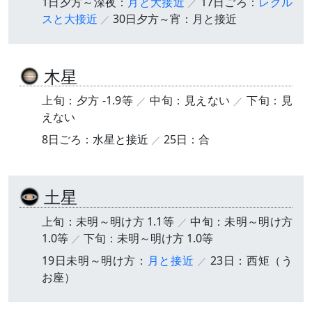
1日夕方～深夜：
月と大接近
17日ごろ：
レグル
スと大接近
30日夕方～宵：月と接近
木星
上旬：夕方 -1.9等
中旬：見えない
下旬：見
えない
8日ごろ：水星と接近
25日：合
土星
上旬：未明～明け方 1.1等
中旬：未明～明け方
1.0等
下旬：未明～明け方 1.0等
19日未明～明け方：
月と接近
23日：西矩（う
お座）