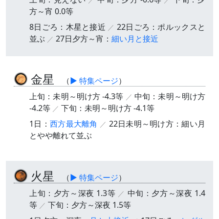
方～宵 0.0等
8日ごろ：木星と接近
22日ごろ：ポルックスと
並ぶ
27日夕方～宵：
細い月と接近
金星
（
▶ 特集ページ
）
上旬：未明～明け方 -4.3等
中旬：未明～明け方
-4.2等
下旬：未明～明け方 -4.1等
1日：
西方最大離角
22日未明～明け方：細い月
とやや離れて並ぶ
火星
（
▶ 特集ページ
）
上旬：夕方～深夜 1.3等
中旬：夕方～深夜 1.4
等
下旬：夕方～深夜 1.5等