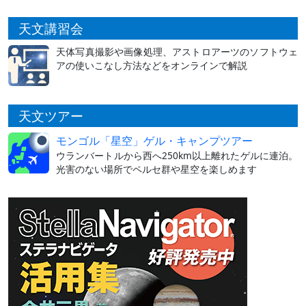
天文講習会
天体写真撮影や画像処理、アストロアーツのソフトウェ
アの使いこなし方法などをオンラインで解説
天文ツアー
モンゴル「星空」ゲル・キャンプツアー
ウランバートルから西へ250km以上離れたゲルに連泊。
光害のない場所でペルセ群や星空を楽しめます