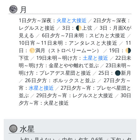
月
1日夕方～深夜：
火星と大接近
2日夕方～深夜：
レグルスと接近
3日：🌓上弦
3日：月面Xが
見える
6日夕方～7日未明：スピカと大接近
10日宵～11日未明：アンタレスと大接近
11
日：🌕満月（ストロベリームーン）
19日：🌗
下弦
19日未明～明け方：
土星と接近
22日未
明～明け方：金星とやや離れて並ぶ
23日未明～
明け方：プレアデス星団と接近
25日：🌑新月
26日夕方：ポルックスと並ぶ
27日夕方～
宵：
水星と接近
27日夕方～宵：プレセペ星団と
並ぶ
29日夕方～宵：レグルスと大接近
30日
夕方～宵：火星と接近
水星
上旬：見えない
中旬：夕方 -0.6等
下旬：夕