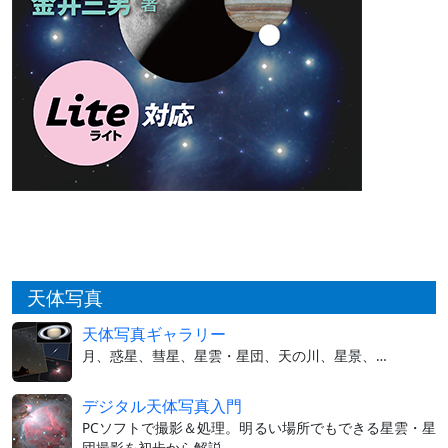
天体写真
天体写真ギャラリー
月、惑星、彗星、星雲・星団、天の川、星景、…
デジタル天体写真入門
PCソフトで撮影＆処理。明るい場所でもできる星雲・星
団撮影を初歩から解説