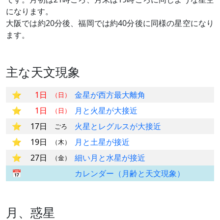
になります。
大阪では約20分後、福岡では約40分後に同様の星空になり
ます。
主な天文現象
1日
金星が西方最大離角
（日）
1日
月と火星が大接近
（日）
17日
火星とレグルスが大接近
ごろ
19日
月と土星が接近
（木）
27日
細い月と水星が接近
（金）
カレンダー（月齢と天文現象）
月、惑星