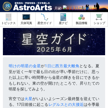
月齢
トピックス
天体写真
星空ガイド
星ナビ
製品情報
ショップ
明けの明星の金星
が
1日に西方最大離角
となる。夏
至が近く一年で最も日の出が早い季節だけに、思っ
た以上に早い時間帯から金星の輝きを目にできるか
もしれない。東の空が開けたところで、昇りたての
明星を探してみよう。
宵空では
火星
がいよいよシーズン最終盤を迎えてい
る。17日前後に起こる
レグルスとの大接近
は今季最