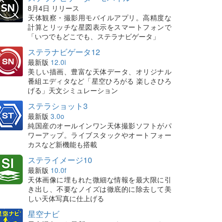
8月4日 リリース
天体観察・撮影用モバイルアプリ。高精度な
計算とリッチな星図表示をスマートフォンで
「いつでもどこでも、ステラナビゲータ」
ステラナビゲータ12
最新版
12.0i
美しい描画、豊富な天体データ、オリジナル
番組エディタなど「星空ひろがる 楽しさひろ
げる」天文シミュレーション
ステラショット3
最新版
3.0o
純国産のオールインワン天体撮影ソフトがパ
ワーアップ。ライブスタックやオートフォー
カスなど新機能も搭載
ステライメージ10
最新版
10.0f
天体画像に埋もれた微細な情報を最大限に引
き出し、不要なノイズは徹底的に除去して美
しい天体写真に仕上げる
星空ナビ