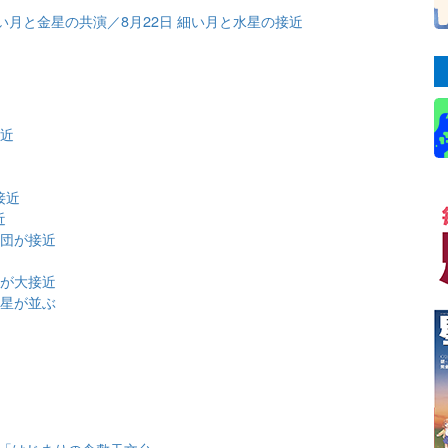
 細い月と金星の共演／8月22日 細い月と水星の接近
近
接近
接近
近
星団が接近
団が大接近
金星が並ぶ