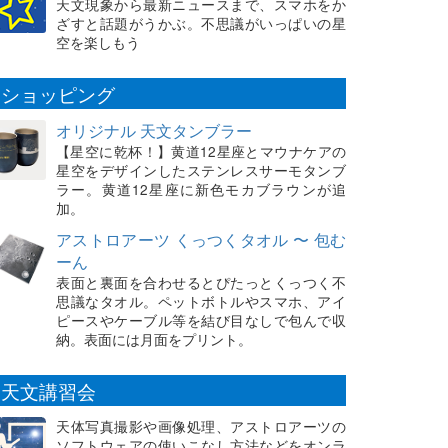
天文現象から最新ニュースまで、スマホをか
ざすと話題がうかぶ。不思議がいっぱいの星
空を楽しもう
ショッピング
オリジナル 天文タンブラー
【星空に乾杯！】黄道12星座とマウナケアの
星空をデザインしたステンレスサーモタンブ
ラー。黄道12星座に新色モカブラウンが追
加。
アストロアーツ くっつくタオル 〜 包む
ーん
表面と裏面を合わせるとぴたっとくっつく不
思議なタオル。ペットボトルやスマホ、アイ
ピースやケーブル等を結び目なしで包んで収
納。表面には月面をプリント。
天文講習会
天体写真撮影や画像処理、アストロアーツの
ソフトウェアの使いこなし方法などをオンラ