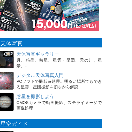
天体写真
天体写真ギャラリー
月、惑星、彗星、星雲・星団、天の川、星
景、…
デジタル天体写真入門
PCソフトで撮影＆処理。明るい場所でもでき
る星雲・星団撮影を初歩から解説
惑星を撮影しよう
CMOSカメラで動画撮影、ステライメージで
画像処理
星空ガイド