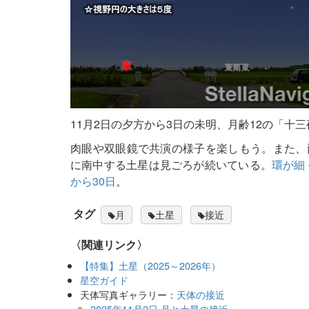
11月2日の夕方から3日の未明、月齢12の「十
肉眼や双眼鏡で共演の様子を楽しもう。また、
に南中する土星は見ごろが続いている。
環が細
から30日
。
タグ
月
土星
接近
〈関連リンク〉
【特集】土星（2025～2026年）
星空ガイド
天体写真ギャラリー：
天体の接近
2025年11月2日 月と土星の接近