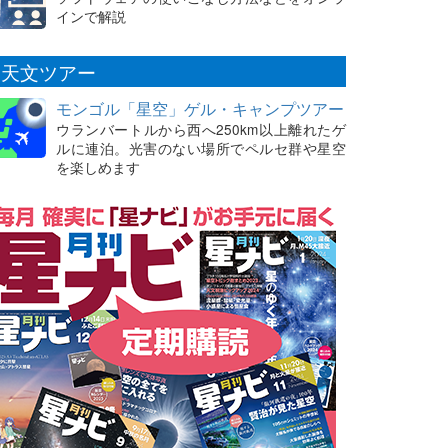
インで解説
天文ツアー
モンゴル「星空」ゲル・キャンプツアー
ウランバートルから西へ250km以上離れたゲ
ルに連泊。光害のない場所でペルセ群や星空
を楽しめます