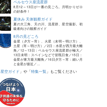
ペルセウス座流星群
8月12～13日が一番の見ごろ。月明かりゼロ
の好条件！
夏休み 天体観察ガイド
夏の大三角、天の川、流星群、星空撮影。初
級者向けの観察ガイド
8月の見どころ
金星（夕方～宵）、火星（未明～明け方）、
土星（宵～明け方）／2日：水星が西方最大離
角／12～13日：ペルセウス座流星群が極大／
13日未明：スペインなどで皆既日食／15日：
金星が東方最大離角／16日夕方～宵：細い月
と金星が接近／…
「
星空ガイド
」や「
特集一覧
」もご覧ください