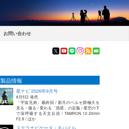
お問い合わせ
製品情報
星ナビ 2026年9月号
8月5日 発売
「宇宙兄弟」最終回 / 新月のペルセ群極大を
見る・撮る / 変わる「惑星」の定義 / 星空の下
で深呼吸する天文台浴 / TAMRON 12-20mm
F2.8 / ほか
ステラナビゲータ・モバイル