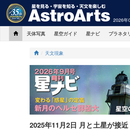
2026年
Home
天体写真
星空ガイド
星ナビ
プラネタ
ト
天文現象
ッ
プ
2025年11月2日 月と土星が接近