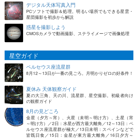
デジタル天体写真入門
PCソフトで撮影＆処理。明るい場所でもできる星雲・
星団撮影を初歩から解説
惑星を撮影しよう
CMOSカメラで動画撮影、ステライメージで画像処理
星空ガイド
ペルセウス座流星群
8月12～13日が一番の見ごろ。月明かりゼロの好条件！
夏休み 天体観察ガイド
夏の大三角、天の川、流星群、星空撮影。初級者向け
の観察ガイド
8月の見どころ
金星（夕方～宵）、火星（未明～明け方）、土星（宵
～明け方）／2日：水星が西方最大離角／12～13日：ペ
ルセウス座流星群が極大／13日未明：スペインなどで
皆既日食／15日：金星が東方最大離角／16日夕方～