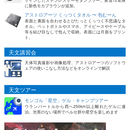
に新色モカブラウンが追加。
アストロアーツ くっつくタオル 〜 包むーん
表面と裏面を合わせるとぴたっとくっつく不思議なタ
オル。ペットボトルやスマホ、アイピースやケーブル
等を結び目なしで包んで収納。表面には月面をプリン
ト。
天文講習会
天体写真撮影や画像処理、アストロアーツのソフトウ
ェアの使いこなし方法などをオンラインで解説
天文ツアー
モンゴル「星空」ゲル・キャンプツアー
ウランバートルから西へ250km以上離れたゲルに連
泊。光害のない場所でペルセ群や星空を楽しめます