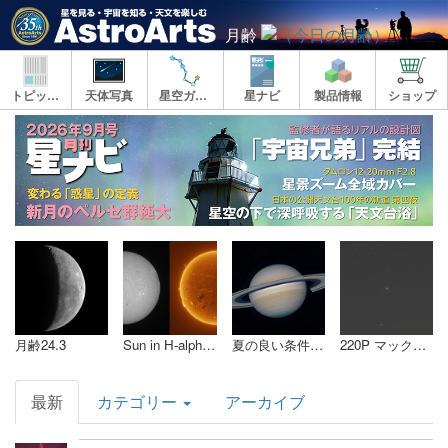
月齢
トピックス
天体写真
星空ガイド
星ナビ
製品情報
ショップ
AstroArts
Topics
月齢24.3
Sun in H-alpha on August 9, 2026
夏の良い条件 #3
220P マックノート彗星 (令和8年8月8日)
最新
カテゴリー
アーカイブ
ヘ