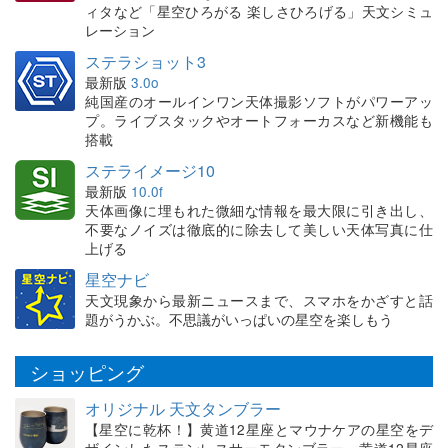
ィタなど「星空ひろがる 楽しさひろげる」天文シミュ
レーション
ステラショット3
最新版
3.0o
純国産のオールインワン天体撮影ソフトがパワーアッ
プ。ライブスタックやオートフォーカスなど新機能も
搭載
ステライメージ10
最新版
10.0f
天体画像に埋もれた微細な情報を最大限に引き出し、
不要なノイズは徹底的に除去して美しい天体写真に仕
上げる
星空ナビ
天文現象から最新ニュースまで、スマホをかざすと話
題がうかぶ。不思議がいっぱいの星空を楽しもう
ショッピング
オリジナル 天文タンブラー
【星空に乾杯！】黄道12星座とマウナケアの星空をデ
ザインしたステンレスサーモタンブラー。黄道12星座