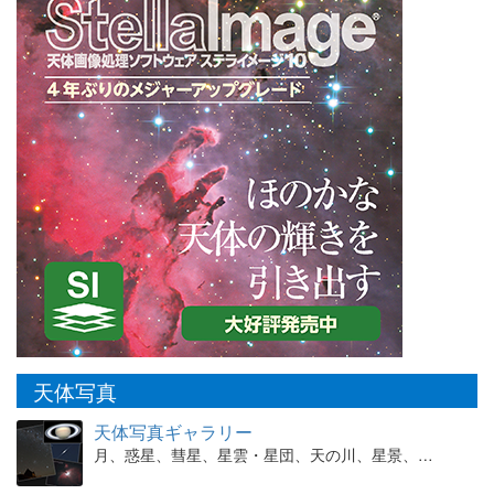
天体写真
天体写真ギャラリー
月、惑星、彗星、星雲・星団、天の川、星景、…