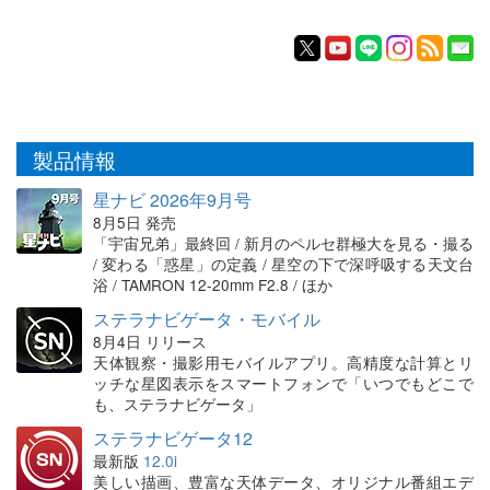
製品情報
星ナビ 2026年9月号
8月5日 発売
「宇宙兄弟」最終回 / 新月のペルセ群極大を見る・撮る
/ 変わる「惑星」の定義 / 星空の下で深呼吸する天文台
浴 / TAMRON 12-20mm F2.8 / ほか
ステラナビゲータ・モバイル
8月4日 リリース
天体観察・撮影用モバイルアプリ。高精度な計算とリ
ッチな星図表示をスマートフォンで「いつでもどこで
も、ステラナビゲータ」
ステラナビゲータ12
最新版
12.0i
美しい描画、豊富な天体データ、オリジナル番組エデ