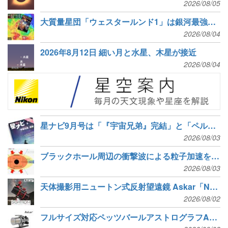
2026/08/05
大質量星団「ウェスタールンド1」は銀河最強クラスの宇宙線加速器
2026/08/04
2026年8月12日 細い月と水星、木星が接近
2026/08/04
星ナビ9月号は「『宇宙兄弟』完結」と「ペルセ群を見る・撮る」
2026/08/03
ブラックホール周辺の衝撃波による粒子加速を解明
2026/08/03
天体撮影用ニュートン式反射望遠鏡 Askar「N160」発売
2026/08/02
フルサイズ対応ペッツバールアストログラフAskar「SQA60 pro」発売