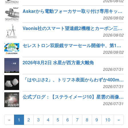
2026/08/02
Askarから電動フォーカサー取り付け専用キットが登場
2026/08/02
Vaonis社のスマート望遠鏡2機種とカーボン三脚が新発売
2026/08/02
セレストロン双眼鏡サマーセール開催中、第1弾「Nature DX」シリーズが35% OFF
2026/08/02
2026年8月2日 水星が西方最大離角
2026/07/31
「はやぶさ2」、トリフネ表面からわずか400mをかすめた
2026/07/31
公式ブログ：【ステライメージ10】星雲の画像処理 – M42（オリオン座大星雲）
2026/07/31
«
1
2
3
4
5
6
7
8
9
10
»