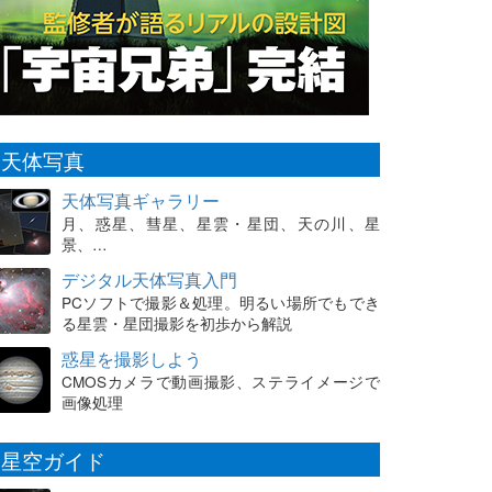
天体写真
天体写真ギャラリー
月、惑星、彗星、星雲・星団、天の川、星
景、…
デジタル天体写真入門
PCソフトで撮影＆処理。明るい場所でもでき
る星雲・星団撮影を初歩から解説
惑星を撮影しよう
CMOSカメラで動画撮影、ステライメージで
画像処理
星空ガイド