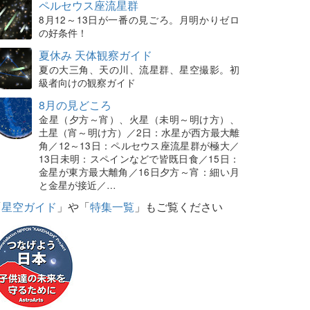
ペルセウス座流星群
8月12～13日が一番の見ごろ。月明かりゼロ
の好条件！
夏休み 天体観察ガイド
夏の大三角、天の川、流星群、星空撮影。初
級者向けの観察ガイド
8月の見どころ
金星（夕方～宵）、火星（未明～明け方）、
土星（宵～明け方）／2日：水星が西方最大離
角／12～13日：ペルセウス座流星群が極大／
13日未明：スペインなどで皆既日食／15日：
金星が東方最大離角／16日夕方～宵：細い月
と金星が接近／…
「
星空ガイド
」や「
特集一覧
」もご覧ください