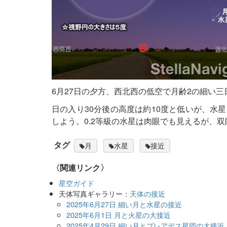
6月27日の夕方、西北西の低空で月齢2の細い
日の入り30分後の高度は約10度と低いが、水
しよう。0.2等級の水星は肉眼でも見えるが、
タグ
月
水星
接近
〈関連リンク〉
星空ガイド
天体写真ギャラリー：
天体の接近
2025年6月27日 細い月と水星の接近
2025年6月1日 月と火星の大接近
2025年4月29日 細い月とプレアデス星団の大接近