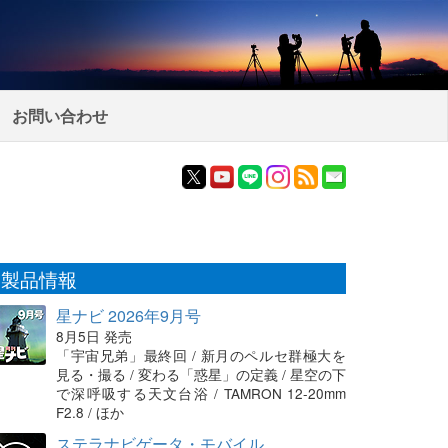
お問い合わせ
製品情報
星ナビ 2026年9月号
8月5日 発売
「宇宙兄弟」最終回 / 新月のペルセ群極大を
見る・撮る / 変わる「惑星」の定義 / 星空の下
で深呼吸する天文台浴 / TAMRON 12-20mm
F2.8 / ほか
ステラナビゲータ・モバイル