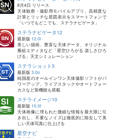
8月4日 リリース
天体観察・撮影用モバイルアプリ。高精度な
計算とリッチな星図表示をスマートフォンで
「いつでもどこでも、ステラナビゲータ」
ステラナビゲータ12
最新版
12.0i
美しい描画、豊富な天体データ、オリジナル
番組エディタなど「星空ひろがる 楽しさひろ
げる」天文シミュレーション
ステラショット3
最新版
3.0o
純国産のオールインワン天体撮影ソフトがパ
ワーアップ。ライブスタックやオートフォー
カスなど新機能も搭載
ステライメージ10
最新版
10.0f
天体画像に埋もれた微細な情報を最大限に引
き出し、不要なノイズは徹底的に除去して美
しい天体写真に仕上げる
星空ナビ