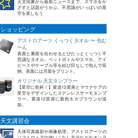
天文現象から最新ニュースまで、スマホをか
ざすと話題がうかぶ。不思議がいっぱいの星
空を楽しもう
ショッピング
アストロアーツ くっつくタオル 〜 包む
ーん
表面と裏面を合わせるとぴたっとくっつく不
思議なタオル。ペットボトルやスマホ、アイ
ピースやケーブル等を結び目なしで包んで収
納。表面には月面をプリント。
オリジナル 天文タンブラー
【星空に乾杯！】黄道12星座とマウナケアの
星空をデザインしたステンレスサーモタンブ
ラー。黄道12星座に新色モカブラウンが追
加。
天文講習会
天体写真撮影や画像処理、アストロアーツの
ソフトウェアの使いこなし方法などをオンラ