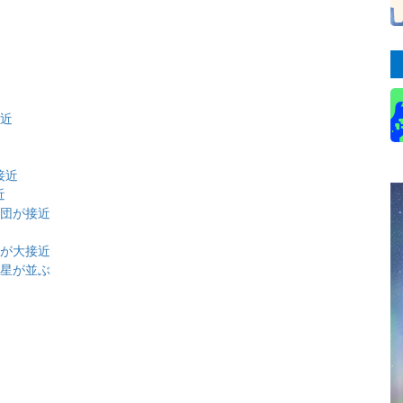
近
接近
接近
近
星団が接近
団が大接近
金星が並ぶ