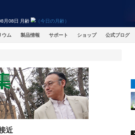
08月08日
月齢
リウム
製品情報
サポート
ショップ
公式ブログ
が接近