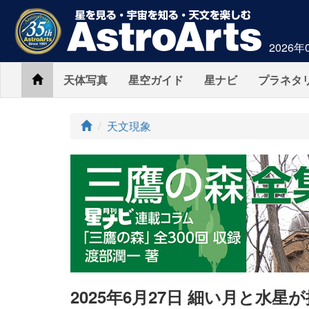
2026年
Home
天体写真
星空ガイド
星ナビ
プラネタ
ト
天文現象
ッ
プ
2025年6月27日 細い月と水星