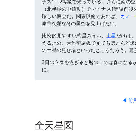
ナス1～2等級で光っている。さらに南の空
（北半球の中緯度）でマイナス1等級前後
珍しい機会だ。関東以南であれば、
カノー
豪華絢爛な冬の星空を見上げたい。
比較的見やすい惑星のうち、
土星
だけは
えるため、天体望遠鏡で見てもほとんど環
の土星の見せ場といったところだろう。難
3日の立春を過ぎると暦の上では春になる
に。
◀ 前
全天星図