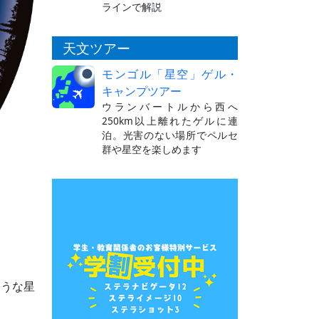
ラインで解説
天文ツアー
モンゴル「星空」ゲル・
キャンプツアー
ウランバートルから西へ
250km以上離れたゲルに連
泊。光害のない場所でペルセ
群や星空を楽しめます
ような星