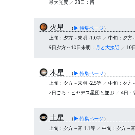
最大光度
28日：留
火星
（
▶ 特集ページ
）
上旬：夕方～未明 -1.0等
中旬：夕方～未
9日夕方～10日未明：
月と大接近
1
木星
（
▶ 特集ページ
）
上旬：夕方～未明 -2.5等
中旬：夕方～未
2日ごろ：ヒヤデス星団と並ぶ
4日：
土星
（
▶ 特集ページ
）
上旬：夕方～宵 1.1等
中旬：夕方～宵 