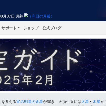
08月07日
月齢
サポート
ショップ
公式ブログ
度を迎える
宵の明星の金星
が輝き、天頂付近には
火星
と
木星
が