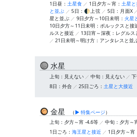
1日昼：
土星食
1日夕方～宵：
土星と
と並ぶ
5日：🌓上弦
5日：月面X
星と並ぶ
9日夕方～10日未明：
火星
10日夕方～11日未明：ポルックスと接
ルスと接近
13日宵～深夜：レグルス
21日未明～明け方：アンタレスと並
水星
上旬：見えない
中旬：見えない
下
8日：外合
25日ごろ：
土星と大接近
金星
（
▶ 特集ページ
）
上旬：夕方～宵 -4.6等
中旬：夕方～宵 
1日ごろ：
海王星と接近
1日夕方～宵