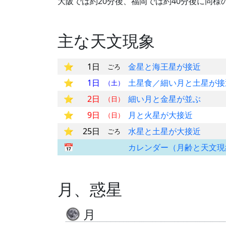
大阪では約20分後、福岡では約40分後に同様
主な天文現象
1日
金星と海王星が接近
ごろ
1日
土星食／細い月と土星が接
（土）
2日
細い月と金星が並ぶ
（日）
9日
月と火星が大接近
（日）
25日
水星と土星が大接近
ごろ
カレンダー（月齢と天文現
月、惑星
月