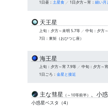
1日昼：
土星食
1日夕方～宵：
細い月
天王星
上旬：夕方～未明 5.7等
中旬：夕方～深
7日：東矩（おひつじ座）
海王星
上旬：夕方～宵 7.9等
中旬：夕方～宵 
1日ごろ：
金星と接近
主な彗星
、小惑
（～10等前半）
小惑星ベスタ（4）