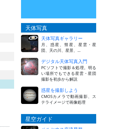
天体写真
天体写真ギャラリー
月、惑星、彗星、星雲・星
団、天の川、星景、…
デジタル天体写真入門
PCソフトで撮影＆処理。明る
い場所でもできる星雲・星団
撮影を初歩から解説
惑星を撮影しよう
CMOSカメラで動画撮影、ス
テライメージで画像処理
星空ガイド