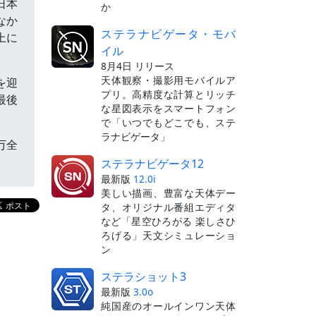
日本
か
なか
ステラナビゲータ・モバ
上に
イル
8月4日 リリース
天体観察・撮影用モバイルア
を迎
プリ。高精度な計算とリッチ
最後
な星図表示をスマートフォン
で「いつでもどこでも、ステ
ラナビゲータ」
万全
ステラナビゲータ12
最新版
12.0i
美しい描画、豊富な天体デー
タ、オリジナル番組エディタ
など「星空ひろがる 楽しさひ
ろげる」天文シミュレーショ
ン
ステラショット3
最新版
3.0o
純国産のオールインワン天体