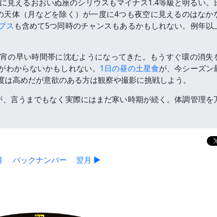
に見えるおおいぬ座のシリウスもマイナス1.4等級と明るい。
の天体（月などを除く）が一度に4つも夜空に見えるのはなか
プス
も含めて5つ同時のチャンスもあるかもしれない。例年以
、宵の早い時間帯に沈むようになってきた。もうすぐ環の消失
がわからないかもしれない。
1日の昼の土星食
が、今シーズン
度は高めだが意欲のある方は観察や撮影に挑戦しよう。
が、言うまでもなく実際にはまだ寒い時期が続く。体調管理を
月
バックナンバー
翌月 ▶