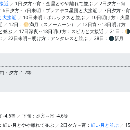
接近
1日夕方～宵：金星とやや離れて並ぶ
2日夕方～宵
6日夕方～7日未明：プレアデス星団と大接近
7日夕方～
と大接近
10日未明：ポルックスと並ぶ
10日明け方：火
近
12日：🌕満月（スノームーン）
12日宵～13日明け方
と並ぶ
17日深夜～18日明け方：スピカと大接近
21日：
ぶ
22日未明～明け方：アンタレスと並ぶ
28日：🌑新月
旬：夕方 -1.2等
-4.6等
下旬：夕方～宵 -4.6等
：細い月とやや離れて並ぶ
2日夕方～宵：
細い月と並ぶ
1