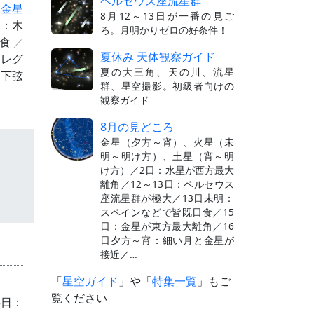
ペルセウス座流星群
：
金星
8月12～13日が一番の見ご
宵：木
ろ。月明かりゼロの好条件！
星食
夏休み 天体観察ガイド
：レグ
夏の大三角、天の川、流星
下弦
群、星空撮影。初級者向けの
観察ガイド
8月の見どころ
金星（夕方～宵）、火星（未
明～明け方）、土星（宵～明
け方）／2日：水星が西方最大
離角／12～13日：ペルセウス
座流星群が極大／13日未明：
スペインなどで皆既日食／15
日：金星が東方最大離角／16
日夕方～宵：細い月と金星が
接近／…
「
星空ガイド
」や「
特集一覧
」もご
覧ください
5日：