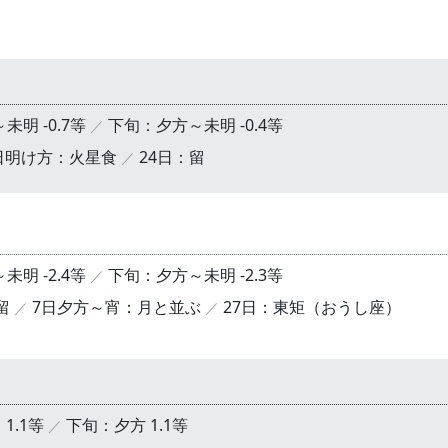
明 -0.7等
下旬：夕方～未明 -0.4等
0日明け方：火星食
24日：留
明 -2.4等
下旬：夕方～未明 -2.3等
留
7日夕方～宵：月と並ぶ
27日：東矩（おうし座）
1.1等
下旬：夕方 1.1等