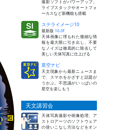
撮影ソフトがパワーアップ。
ライブスタックやオートフォ
ーカスなど新機能も搭載
ステライメージ10
最新版
10.0f
天体画像に埋もれた微細な情
報を最大限に引き出し、不要
なノイズは徹底的に除去して
美しい天体写真に仕上げる
星空ナビ
天文現象から最新ニュースま
で、スマホをかざすと話題が
うかぶ。不思議がいっぱいの
星空を楽しもう
天文講習会
天体写真撮影や画像処理、ア
ストロアーツのソフトウェア
の使いこなし方法などをオン