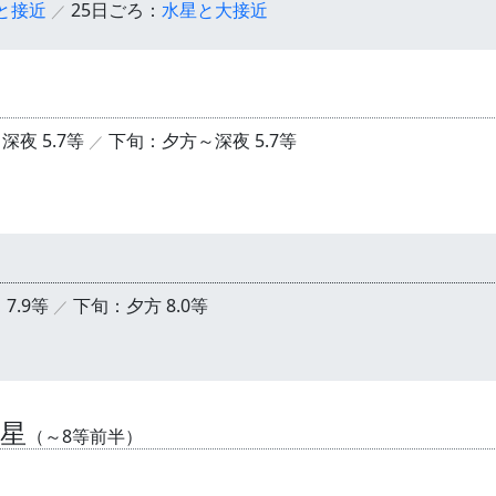
と接近
25日ごろ：
水星と大接近
夜 5.7等
下旬：夕方～深夜 5.7等
7.9等
下旬：夕方 8.0等
星
（～8等前半）