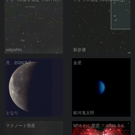
satoshin
新井優
月、2026/8/7
金星
となり
銀河鬼太郎
マクノート彗星
M16 わし星雲 2026-8-6