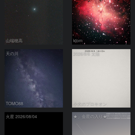
山端穂高
ktom
天の川
2026/8/6 太陽
TOMO88
小犬のプロキオン
火星 2026/08/04
★」金星の入り★