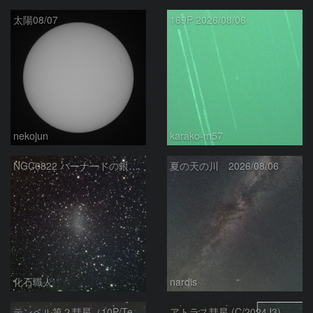
太陽08/07
169P 2026/08/06
nekojun
karako-m57
NGC6822 バーナードの銀河 いて座
夏の天の川 2026/08/06
化石職人
nardis
テンペル第２彗星（10P/Tempel）8/5
アトラス彗星 (C/2024J3)：2026/08/05