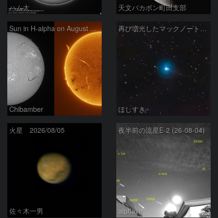
ハム太
天文バカボン町田支部
Sun in H-alpha on August 7, 2026
再び増光したマックノート彗星 220P
Chibamber
ほしすき
火星 2026/08/05
夜半前の流星E-2 (26-08-04)
佐々木一男
alphavir