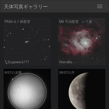
天体写真ギャラリー
Togg
navig
新
PK80-6.1 卵星雲
M8 干潟星雲 いて座
着
T.Sugawara777
hltanaka
8/07の太陽
08/07の月