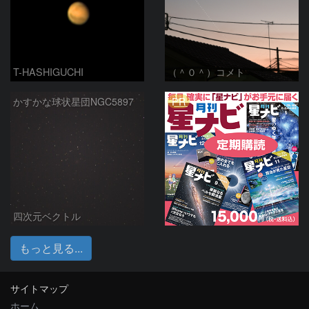
T-HASHIGUCHI
（＾０＾）コメト
PR
かすかな球状星団NGC5897
四次元ベクトル
もっと見る...
サイトマップ
ホーム