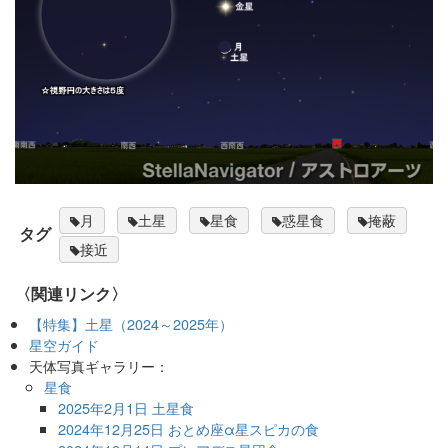
月
土星
星食
惑星食
掩蔽
タグ
接近
〈関連リンク〉
【特集】土星（2024～2025年）
星空ガイド
天体写真ギャラリー：
星食
2025年2月1日 土星食
2024年12月25日 おとめ座α星スピカの食