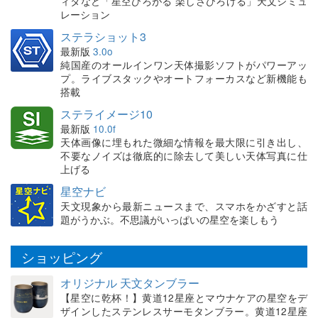
ィタなど「星空ひろがる 楽しさひろげる」天文シミュ
レーション
ステラショット3
最新版
3.0o
純国産のオールインワン天体撮影ソフトがパワーアッ
プ。ライブスタックやオートフォーカスなど新機能も
搭載
ステライメージ10
最新版
10.0f
天体画像に埋もれた微細な情報を最大限に引き出し、
不要なノイズは徹底的に除去して美しい天体写真に仕
上げる
星空ナビ
天文現象から最新ニュースまで、スマホをかざすと話
題がうかぶ。不思議がいっぱいの星空を楽しもう
ショッピング
オリジナル 天文タンブラー
【星空に乾杯！】黄道12星座とマウナケアの星空をデ
ザインしたステンレスサーモタンブラー。黄道12星座