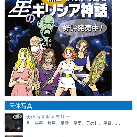
天体写真
天体写真ギャラリー
月、惑星、彗星、星雲・星団、天の川、星景、…