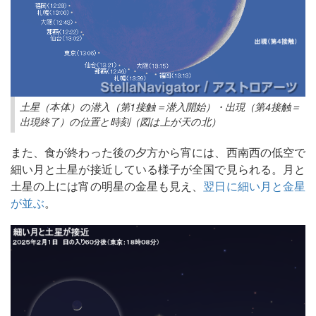
土星（本体）の潜入（第1接触＝潜入開始）・出現（第4接触＝
出現終了）の位置と時刻（図は上が天の北）
また、食が終わった後の夕方から宵には、西南西の低空で
細い月と土星が接近している様子が全国で見られる。月と
土星の上には宵の明星の金星も見え、
翌日に細い月と金星
が並ぶ
。