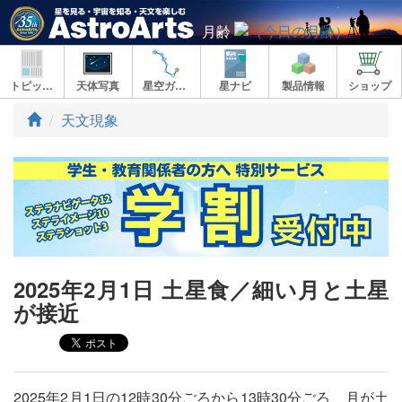
月齢
トピックス
天体写真
星空ガイド
星ナビ
製品情報
ショップ
ト
天文現象
ッ
プ
2025年2月1日 土星食／細い月と土星
が接近
2025年2月1日の12時30分ごろから13時30分ごろ、月が土