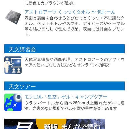
に新色モカブラウンが追加。
アストロアーツ くっつくタオル 〜 包むーん
表面と裏面を合わせるとぴたっとくっつく不思議なタ
オル。ペットボトルやスマホ、アイピースやケーブル
等を結び目なしで包んで収納。表面には月面をプリン
ト。
天文講習会
天体写真撮影や画像処理、アストロアーツのソフトウ
ェアの使いこなし方法などをオンラインで解説
天文ツアー
モンゴル「星空」ゲル・キャンプツアー
ウランバートルから西へ250km以上離れたゲルに連
泊。光害のない場所でペルセ群や星空を楽しめます