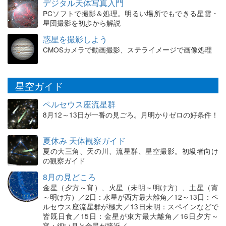
デジタル天体写真入門
PCソフトで撮影＆処理。明るい場所でもできる星雲・
星団撮影を初歩から解説
惑星を撮影しよう
CMOSカメラで動画撮影、ステライメージで画像処理
星空ガイド
ペルセウス座流星群
8月12～13日が一番の見ごろ。月明かりゼロの好条件！
夏休み 天体観察ガイド
夏の大三角、天の川、流星群、星空撮影。初級者向け
の観察ガイド
8月の見どころ
金星（夕方～宵）、火星（未明～明け方）、土星（宵
～明け方）／2日：水星が西方最大離角／12～13日：ペ
ルセウス座流星群が極大／13日未明：スペインなどで
皆既日食／15日：金星が東方最大離角／16日夕方～
宵：細い月と金星が接近／…