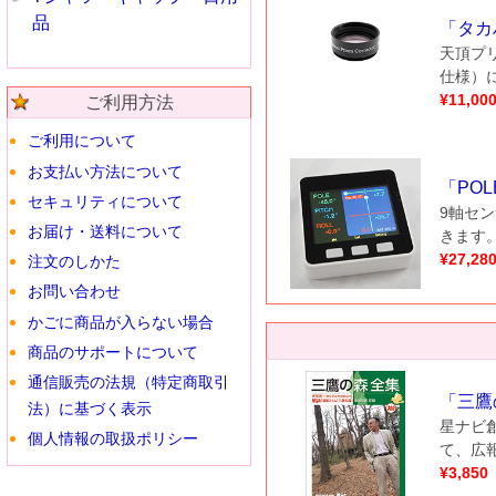
品
「
タカ
天頂プ
仕様）
¥
11,00
ご利用方法
ご利用について
お支払い方法について
「
POLE
セキュリティについて
9軸セ
お届け・送料について
きます
¥
27,28
注文のしかた
お問い合わせ
かごに商品が入らない場合
商品のサポートについて
通信販売の法規（特定商取引
「
三鷹
法）に基づく表示
星ナビ
個人情報の取扱ポリシー
て、広
¥
3,850