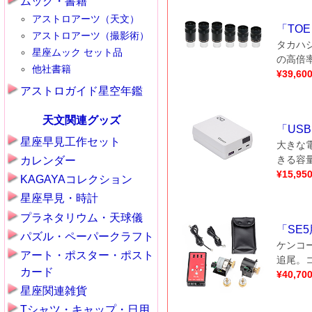
ムック・書籍
アストロアーツ（天文）
「
TO
アストロアーツ（撮影術）
タカハシ
星座ムック セット品
の高倍率
他社書籍
¥
39,60
アストロガイド星空年鑑
天文関連グッズ
「
US
星座早見工作セット
大きな
きる容量
カレンダー
¥
15,95
KAGAYAコレクション
星座早見・時計
プラネタリウム・天球儀
「
SE
パズル・ペーパークラフト
ケンコ
アート・ポスター・ポスト
追尾。
カード
¥
40,70
星座関連雑貨
Tシャツ・キャップ・日用