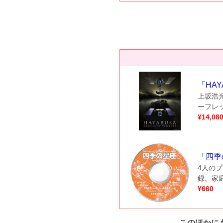
「
HAY
上坂浩光
ーフレ
¥
14,08
「
四季の星
4人の
録。家
¥
660
このほかに