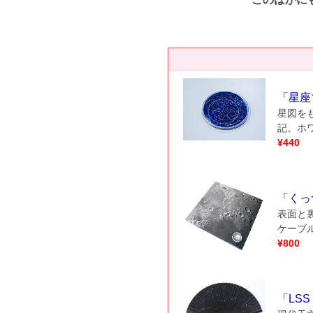
「
星座
星図を
記。ホ
¥
440
「
くっ
表面と
ケーブ
¥
800
「
LSS