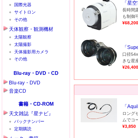
「
星空
国際光器
長時間
サイトロン
も制御
その他
¥
68,20
天体観察・観測機材
太陽観察
太陽撮影
「
Supe
天体撮影用カメラ
口径5
その他
きな星
¥
26,40
Blu-ray・DVD・CD
Blu-ray・DVD
音楽CD
書籍・CD-ROM
「
Aqu
天文雑誌『星ナビ』
ロング
ムでコ
バックナンバー
¥
3,850
定期購読