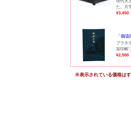
現代天
た。片
¥
3,450
「
御宙
プラネ
宙印帳
¥
2,500
※表示されている価格はす