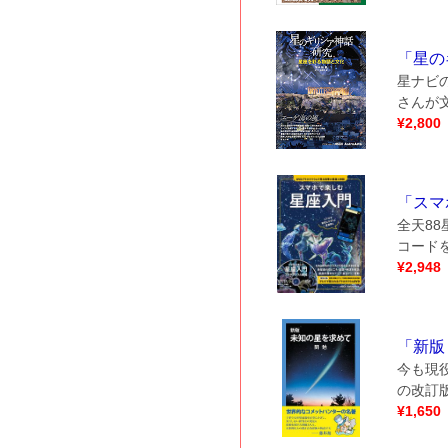
「
星の
星ナビ
さんが
¥
2,800
「
スマ
全天8
コード
¥
2,948
「
新版
今も現
の改訂
¥
1,650