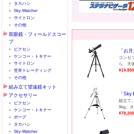
タカハシ
Sky-Watcher
サイトロン
その他
双眼鏡・フィールドスコー
プ
ビクセン
「
お月
ケンコー・トキナー
コンセ
サイトロン
ら、天
¥
14,85
笠井トレーディング
その他
組み立て望遠鏡キット
「
Sky
アクセサリー
組立て
ビクセン
9kg
ケンコー・トキナー
¥
79,20
ボーグ
タカハシ
Sky-Watcher