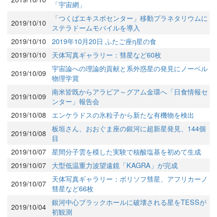
「宇宙網」
「つくばエキスポセンター」移動プラネタリウムに
2019/10/10
ステラドームモバイルを導入
2019/10/10
2019年10月20日 ふたご座η星の食
2019/10/10
天体写真ギャラリー：彗星など60枚
宇宙論への理論的貢献と系外惑星の発見にノーベル
2019/10/09
物理学賞
南米皆既からアラビア～グアム金環へ「日食情報セ
2019/10/09
ンター」報告会
2019/10/08
エンケラドスの氷粒子から新たな有機物を検出
板垣さん、おおぐま座の銀河に超新星発見、144個
2019/10/08
目
2019/10/07
星間分子雲を模した実験で核酸塩基を初めて生成
2019/10/07
大型低温重力波望遠鏡「KAGRA」が完成
天体写真ギャラリー：ボリソフ彗星、アフリカーノ
2019/10/07
彗星など66枚
銀河中心ブラックホールに破壊される星をTESSが
2019/10/04
初観測