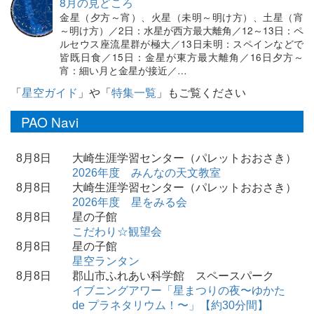
8月の見どころ
金星（夕方～宵）、火星（未明～明け方）、土星（宵
～明け方）／2日：水星が西方最大離角／12～13日：ペ
ルセウス座流星群が極大／13日未明：スペインなどで
皆既日食／15日：金星が東方最大離角／16日夕方～
宵：細い月と金星が接近／…
「
星空ガイド
」や「
特集一覧
」もご覧ください
PAO Navi