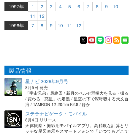
1997年
1
2
3
4
5
6
7
8
9
10
11
12
1996年
7
8
9
10
11
12
製品情報
星ナビ 2026年9月号
8月5日 発売
「宇宙兄弟」最終回 / 新月のペルセ群極大を見る・撮る
/ 変わる「惑星」の定義 / 星空の下で深呼吸する天文台
浴 / TAMRON 12-20mm F2.8 / ほか
ステラナビゲータ・モバイル
8月4日 リリース
天体観察・撮影用モバイルアプリ。高精度な計算とリ
ッチな星図表示をスマートフォンで「いつでもどこで