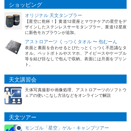
ショッピング
オリジナル 天文タンブラー
【星空に乾杯！】黄道12星座とマウナケアの星空をデ
ザインしたステンレスサーモタンブラー。黄道12星座
に新色モカブラウンが追加。
アストロアーツ くっつくタオル 〜 包むーん
表面と裏面を合わせるとぴたっとくっつく不思議なタ
オル。ペットボトルやスマホ、アイピースやケーブル
等を結び目なしで包んで収納。表面には月面をプリン
ト。
天文講習会
天体写真撮影や画像処理、アストロアーツのソフトウ
ェアの使いこなし方法などをオンラインで解説
天文ツアー
モンゴル「星空」ゲル・キャンプツアー