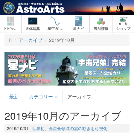
トピックス
天体写真
星空ガイド
星ナビ
製品情報
ショップ
アーカイブ
2019年10月
AstroArts
最新
カテゴリー
アーカイブ
Topics
2019年10月のアーカイブ
2019/10/31
世界初、金星全領域の雲の動きを可視化