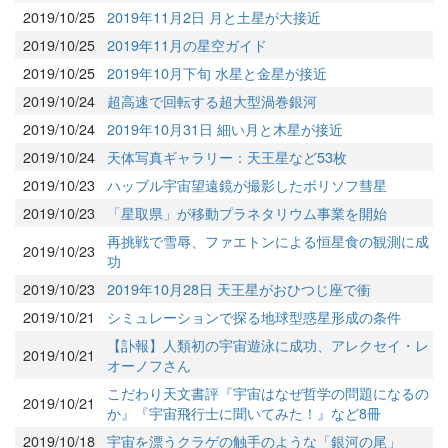
2019/10/25
2019年11月2日 月と土星が大接近
2019/10/25
2019年11月の星空ガイド
2019/10/25
2019年10月下旬 水星と金星が接近
2019/10/24
超高速で回転する超大型渦巻銀河
2019/10/24
2019年10月31日 細い月と木星が接近
2019/10/24
天体写真ギャラリー：天王星など53枚
2019/10/23
ハッブル宇宙望遠鏡が撮影したボリソフ彗星
2019/10/23
「星取県」が移動プラネタリウム事業を開始
再挑戦で雪辱、ファエトンによる恒星食の観測に成
2019/10/23
功
2019/10/23
2019年10月28日 天王星がおひつじ座で衝
2019/10/21
シミュレーションで探る地球型惑星形成の条件
【訃報】人類初の宇宙遊泳に成功、アレクセイ・レ
2019/10/21
オーノフさん
こだわり天文書評『宇宙はなぜ哲学の問題になるの
2019/10/21
か』『宇宙飛行士に聞いてみた！』など8冊
2019/10/18
宇宙を漂うクラゲの触手のような「銀河の尾」