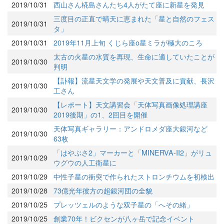
2019/10/31
西山さん椛島さんたち4人がたて座に新星を発見
三度目の正直で晴天に恵まれた「星と自然のフェス
2019/10/31
タ」
2019/10/31
2019年11月上旬 くじら座ο星ミラが極大のころ
太古の火星の水質を再現、生命に適していたことが
2019/10/30
判明
【訃報】流星天文学の発展や天文普及に貢献、長沢
2019/10/30
工さん
【レポート】天文講習会「天体写真画像処理講座
2019/10/30
2019後期」の1、2回目を開催
天体写真ギャラリー：アンドロメダ座大銀河など
2019/10/30
63枚
「はやぶさ2」マーカーと「MINERVA-II2」がリュ
2019/10/29
ウグウの人工衛星に
2019/10/29
中性子星の衝突で作られたストロンチウムを初検出
2019/10/28
73億光年彼方の超銀河団の全貌
2019/10/25
プレッツェルのような双子星の「へその緒」
2019/10/25
創業70年！ビクセンが八ヶ岳で記念イベント