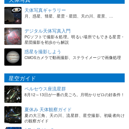
天体写真ギャラリー
月、惑星、彗星、星雲・星団、天の川、星景、…
デジタル天体写真入門
PCソフトで撮影＆処理。明るい場所でもできる星雲・
星団撮影を初歩から解説
惑星を撮影しよう
CMOSカメラで動画撮影、ステライメージで画像処理
星空ガイド
ペルセウス座流星群
8月12～13日が一番の見ごろ。月明かりゼロの好条件！
夏休み 天体観察ガイド
夏の大三角、天の川、流星群、星空撮影。初級者向け
の観察ガイド