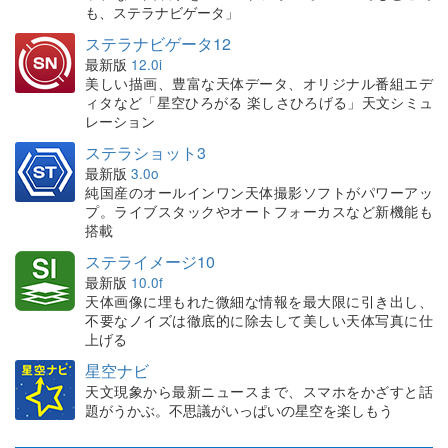
も、ステラナビゲータ」
ステラナビゲータ12
最新版
12.0i
美しい描画、豊富な天体データ、オリジナル番組エデ
ィタなど「星空ひろがる 楽しさひろげる」天文シミュ
レーション
ステラショット3
最新版
3.0o
純国産のオールインワン天体撮影ソフトがパワーアッ
プ。ライブスタックやオートフォーカスなど新機能も
搭載
ステライメージ10
最新版
10.0f
天体画像に埋もれた微細な情報を最大限に引き出し、
不要なノイズは徹底的に除去して美しい天体写真に仕
上げる
星空ナビ
天文現象から最新ニュースまで、スマホをかざすと話
題がうかぶ。不思議がいっぱいの星空を楽しもう