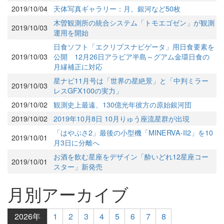
2019/10/04
天体写真ギャラリー：月、銀河など50枚
木曽観測所の統合システム「トモエゴゼン」が観測
2019/10/03
運用を開始
日食ソフト「エクリプスナビゲータ」用日食要素を
2019/10/03
公開 12月26日アラビア半島～グアム金環日食の
月縁補正に対応
星ナビ11月号は「世界の星絶景」と「中判ミラー
2019/10/03
レスGFX100の実力」
2019/10/02
観測史上最遠、130億光年彼方の原始銀河団
2019/10/02
2019年10月8日 10月りゅう座流星群が出現
「はやぶさ2」最後の小型機「MINERVA-II2」を10
2019/10/01
月3日に分離へ
お酒を飲む星座をデザイン「酔いどれ12星座コー
2019/10/01
スター」新発売
月別アーカイブ
2026年
1
2
3
4
5
6
7
8