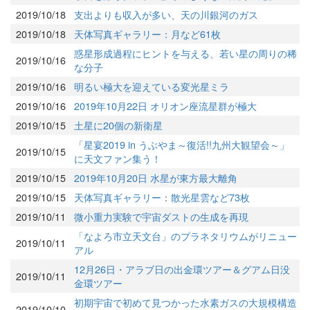
2019/10/18
支出よりも収入が多い、天の川銀河のガス
2019/10/18
天体写真ギャラリー：月など61枚
惑星形成過程にヒントを与える、若い星の周りの稀
2019/10/16
な分子
2019/10/16
明るい極大を迎えている変光星ミラ
2019/10/16
2019年10月22日 オリオン座流星群が極大
2019/10/15
土星に20個の新衛星
「星宴2019 in うぶやま～復活!!九州大観望会～」
2019/10/15
に天文ファン集う！
2019/10/15
2019年10月20日 水星が東方最大離角
2019/10/15
天体写真ギャラリー：散光星雲など73枚
2019/10/11
微小重力実験で宇宙ダストの生成を再現
「なよろ市立天文台」のプラネタリウムがリニュー
2019/10/11
アル
12月26日・アラブ日の出金環ツアー＆グアム日没
2019/10/11
金環ツアー
初期宇宙で初めて見つかった水素ガスの大規模構造
2019/10/10