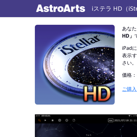
iステラ HD（iSte
あなた
HD」
iPa
表示す
さい。
価格：
ご購入は