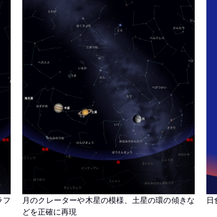
ラフ
月のクレーターや木星の模様、土星の環の傾きな
日
どを正確に再現