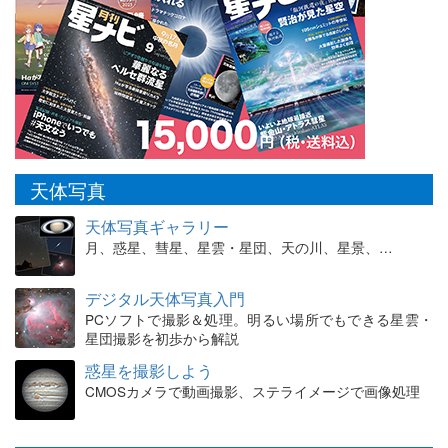
天体写真
天体写真ギャラリー
月、惑星、彗星、星雲・星団、天の川、星景、…
デジタル天体写真入門
PCソフトで撮影＆処理。明るい場所でもできる星雲・
星団撮影を初歩から解説
惑星を撮影しよう
CMOSカメラで動画撮影、ステライメージで画像処理