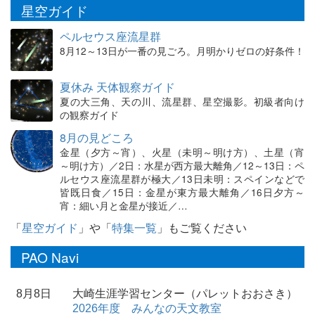
星空ガイド
ペルセウス座流星群
8月12～13日が一番の見ごろ。月明かりゼロの好条件！
夏休み 天体観察ガイド
夏の大三角、天の川、流星群、星空撮影。初級者向け
の観察ガイド
8月の見どころ
金星（夕方～宵）、火星（未明～明け方）、土星（宵
～明け方）／2日：水星が西方最大離角／12～13日：ペ
ルセウス座流星群が極大／13日未明：スペインなどで
皆既日食／15日：金星が東方最大離角／16日夕方～
宵：細い月と金星が接近／…
「
星空ガイド
」や「
特集一覧
」もご覧ください
PAO Navi