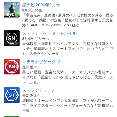
星ナビ 2026年9月号
8月5日 発売
「宇宙兄弟」最終回 / 新月のペルセ群極大を見る・撮る
/ 変わる「惑星」の定義 / 星空の下で深呼吸する天文台
浴 / TAMRON 12-20mm F2.8 / ほか
ステラナビゲータ・モバイル
8月4日 リリース
天体観察・撮影用モバイルアプリ。高精度な計算とリ
ッチな星図表示をスマートフォンで「いつでもどこで
も、ステラナビゲータ」
ステラナビゲータ12
最新版
12.0i
美しい描画、豊富な天体データ、オリジナル番組エデ
ィタなど「星空ひろがる 楽しさひろげる」天文シミュ
レーション
ステラショット3
最新版
3.0o
純国産のオールインワン天体撮影ソフトがパワーアッ
プ。ライブスタックやオートフォーカスなど新機能も
搭載