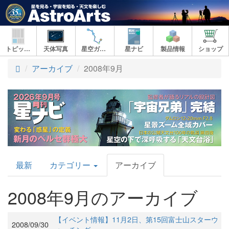
トピックス
天体写真
星空ガイド
星ナビ
製品情報
ショップ
アーカイブ
2008年9月
AstroArts
最新
カテゴリー
アーカイブ
Topics
2008年9月のアーカイブ
【イベント情報】11月2日、第15回富士山スターウ
2008/09/30