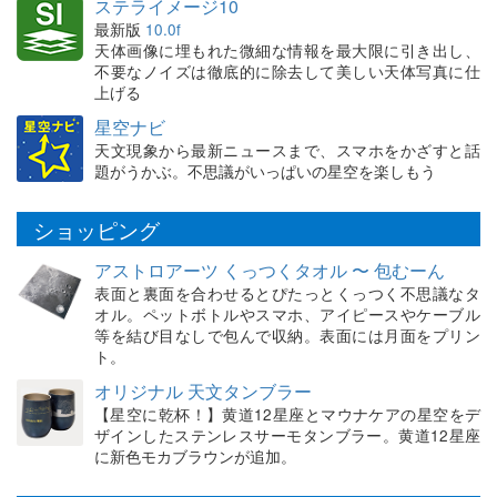
ステライメージ10
最新版
10.0f
天体画像に埋もれた微細な情報を最大限に引き出し、
不要なノイズは徹底的に除去して美しい天体写真に仕
上げる
星空ナビ
天文現象から最新ニュースまで、スマホをかざすと話
題がうかぶ。不思議がいっぱいの星空を楽しもう
ショッピング
アストロアーツ くっつくタオル 〜 包むーん
表面と裏面を合わせるとぴたっとくっつく不思議なタ
オル。ペットボトルやスマホ、アイピースやケーブル
等を結び目なしで包んで収納。表面には月面をプリン
ト。
オリジナル 天文タンブラー
【星空に乾杯！】黄道12星座とマウナケアの星空をデ
ザインしたステンレスサーモタンブラー。黄道12星座
に新色モカブラウンが追加。