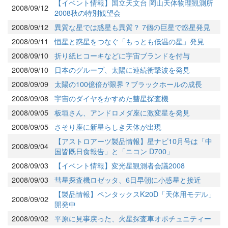
【イベント情報】国立天文台 岡山天体物理観測所
2008/09/12
2008秋の特別観望会
2008/09/12
異質な星では惑星も異質？ 7個の巨星で惑星発見
2008/09/11
恒星と惑星をつなぐ「もっとも低温の星」発見
2008/09/10
折り紙ヒコーキなどに宇宙ブランドを付与
2008/09/10
日本のグループ、太陽に連続衝撃波を発見
2008/09/09
太陽の100億倍が限界？ブラックホールの成長
2008/09/08
宇宙のダイヤをかすめた彗星探査機
2008/09/05
板垣さん、アンドロメダ座に激変星を発見
2008/09/05
さそり座に新星らしき天体が出現
【アストロアーツ製品情報】星ナビ10月号は「中
2008/09/04
国皆既日食報告」と「ニコン D700」
2008/09/03
【イベント情報】変光星観測者会議2008
2008/09/03
彗星探査機ロゼッタ、6日早朝に小惑星と接近
【製品情報】ペンタックスK20D「天体用モデル」
2008/09/02
開発中
2008/09/02
平原に見事戻った、火星探査車オポチュニティー