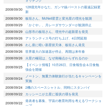
ォッチング
128億光年かなた、ガンマ線バーストの最遠記録更
2008/09/30
新
2008/09/30
板垣さん、McNeil星雲と変光星の増光を観測
2008/09/29
「かぐや」、月レーダサウンダーが観測停止
2008/09/29
山形市の板垣さん、増光中の超新星を発見
2008/09/26
アトランティス号の打ち上げ、4日間延期
2008/09/26
わし座に暗い新星状天体、板垣さん発見
2008/09/26
世界最大の加速器が停止、再開は来年春
2008/09/26
火星の極冠は、なぜ南極点からずれるのか
【イベント情報】10月26日、日食報告会＆日食勉
2008/09/25
強会を開催
ノートン、無重力体験旅行が当たるキャンペーンを
2008/09/24
実施
2008/09/24
2機のスペースシャトル、同時にスタンバイ
2008/09/22
カッシーニが土星に弧状の環を発見
発表者を募集、宇宙の教育利用を考えるワークショ
2008/09/22
ップ