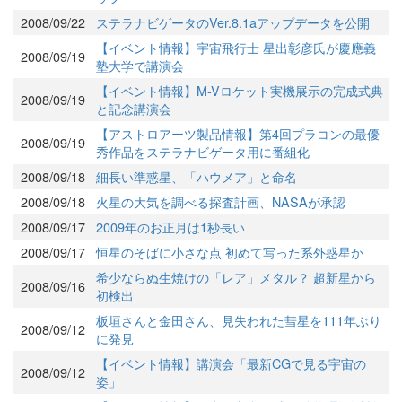
2008/09/22
ステラナビゲータのVer.8.1aアップデータを公開
【イベント情報】宇宙飛行士 星出彰彦氏が慶應義
2008/09/19
塾大学で講演会
【イベント情報】M-Vロケット実機展示の完成式典
2008/09/19
と記念講演会
【アストロアーツ製品情報】第4回プラコンの最優
2008/09/19
秀作品をステラナビゲータ用に番組化
2008/09/18
細長い準惑星、「ハウメア」と命名
2008/09/18
火星の大気を調べる探査計画、NASAが承認
2008/09/17
2009年のお正月は1秒長い
2008/09/17
恒星のそばに小さな点 初めて写った系外惑星か
希少ならぬ生焼けの「レア」メタル？ 超新星から
2008/09/16
初検出
板垣さんと金田さん、見失われた彗星を111年ぶり
2008/09/12
に発見
【イベント情報】講演会「最新CGで見る宇宙の
2008/09/12
姿」