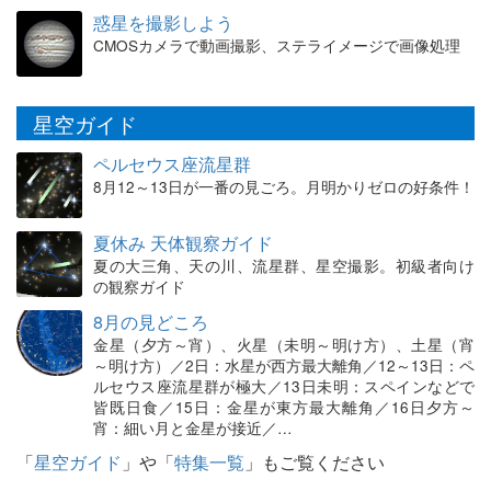
惑星を撮影しよう
CMOSカメラで動画撮影、ステライメージで画像処理
星空ガイド
ペルセウス座流星群
8月12～13日が一番の見ごろ。月明かりゼロの好条件！
夏休み 天体観察ガイド
夏の大三角、天の川、流星群、星空撮影。初級者向け
の観察ガイド
8月の見どころ
金星（夕方～宵）、火星（未明～明け方）、土星（宵
～明け方）／2日：水星が西方最大離角／12～13日：ペ
ルセウス座流星群が極大／13日未明：スペインなどで
皆既日食／15日：金星が東方最大離角／16日夕方～
宵：細い月と金星が接近／…
「
星空ガイド
」や「
特集一覧
」もご覧ください