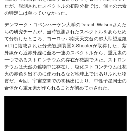
たが、観測されたスペクトルの初期分析では、個々の元素
の特定には至っていなかった。
デンマーク・コペンハーゲン大学のDarach Watsonさんた
ちの研究チームが、当時観測されたスペクトルをあらため
て分析したところ、ヨーロッパ南天天文台の超大型望遠鏡
VLTに搭載された分光観測装置X-Shooterが取得した、紫
外線から近赤外線に至る一連のスペクトルから、重元素の
一つであるストロンチウムの存在が確認できた。ストロン
チウムは天然の鉱物中に存在し、塩化ストロンチウムは花
火の赤色を出すのに使われるなど地球上ではありふれた物
質だ。今回、宇宙空間での初検出により、中性子星同士の
合体から重元素が作られることが初めて示された。