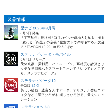
製品情報
星ナビ 2026年9月号
8月5日 発売
「宇宙兄弟」最終回 / 新月のペルセ群極大を見る・撮る
/ 変わる「惑星」の定義 / 星空の下で深呼吸する天文台
浴 / TAMRON 12-20mm F2.8 / ほか
ステラナビゲータ・モバイル
8月4日 リリース
天体観察・撮影用モバイルアプリ。高精度な計算とリ
ッチな星図表示をスマートフォンで「いつでもどこで
も、ステラナビゲータ」
ステラナビゲータ12
最新版
12.0i
美しい描画、豊富な天体データ、オリジナル番組エデ
ィタなど「星空ひろがる 楽しさひろげる」天文シミュ
レーション
ステラショット3