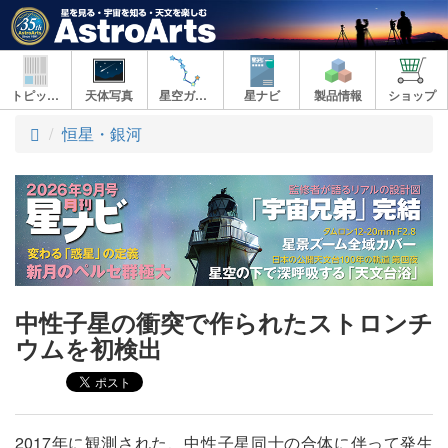
トピックス
天体写真
星空ガイド
星ナビ
製品情報
ショップ
ト
恒星・銀河
ッ
プ
中性子星の衝突で作られたストロンチ
ウムを初検出
2017年に観測された、中性子星同士の合体に伴って発生