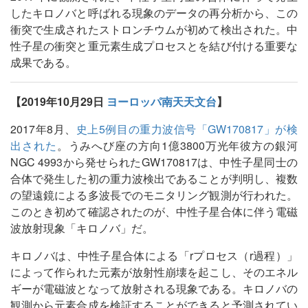
したキロノバと呼ばれる現象のデータの再分析から、この
衝突で生成されたストロンチウムが初めて検出された。中
性子星の衝突と重元素生成プロセスとを結び付ける重要な
成果である。
【2019年10月29日
ヨーロッパ南天天文台
】
2017年8月、
史上5例目の重力波信号「GW170817」が検
出された
。うみへび座の方向1億3800万光年彼方の銀河
NGC 4993から発せられたGW170817は、中性子星同士の
合体で発生した初の重力波検出であることが判明し、複数
の望遠鏡による多波長でのモニタリング観測が行われた。
このとき初めて確認されたのが、中性子星合体に伴う電磁
波放射現象「キロノバ」だ。
キロノバは、中性子星合体による「rプロセス（r過程）」
によって作られた元素が放射性崩壊を起こし、そのエネル
ギーが電磁波となって放射される現象である。キロノバの
観測から元素合成を検証することができると予測されてい