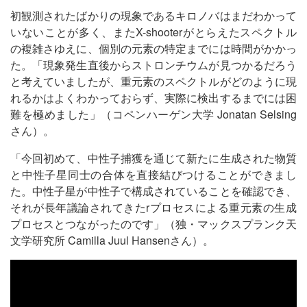
初観測されたばかりの現象であるキロノバはまだわかって
いないことが多く、またX-shooterがとらえたスペクトル
の複雑さゆえに、個別の元素の特定までには時間がかかっ
た。「現象発生直後からストロンチウムが見つかるだろう
と考えていましたが、重元素のスペクトルがどのように現
れるかはよくわかっておらず、実際に検出するまでには困
難を極めました」（コペンハーゲン大学 Jonatan Selsing
さん）。
「今回初めて、中性子捕獲を通じて新たに生成された物質
と中性子星同士の合体を直接結びつけることができまし
た。中性子星が中性子で構成されていることを確認でき、
それが長年議論されてきたrプロセスによる重元素の生成
プロセスとつながったのです」（独・マックスプランク天
文学研究所 Camilla Juul Hansenさん）。