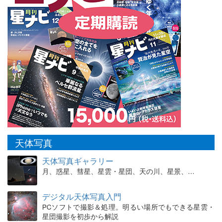
天体写真
天体写真ギャラリー
月、惑星、彗星、星雲・星団、天の川、星景、…
デジタル天体写真入門
PCソフトで撮影＆処理。明るい場所でもできる星雲・
星団撮影を初歩から解説