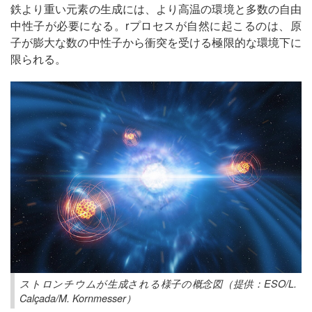
鉄より重い元素の生成には、より高温の環境と多数の自由
中性子が必要になる。rプロセスが自然に起こるのは、原
子が膨大な数の中性子から衝突を受ける極限的な環境下に
限られる。
ストロンチウムが生成される様子の概念図（提供：ESO/L.
Calçada/M. Kornmesser）