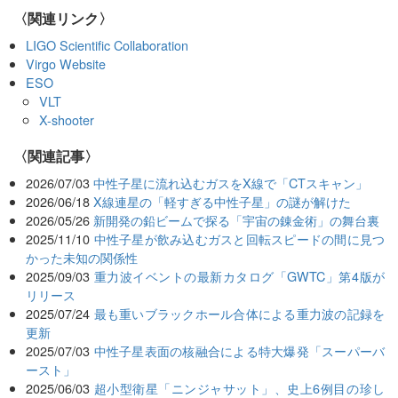
〈関連リンク〉
LIGO Scientific Collaboration
Virgo Website
ESO
VLT
X-shooter
関連記事
2026/07/03
中性子星に流れ込むガスをX線で「CTスキャン」
2026/06/18
X線連星の「軽すぎる中性子星」の謎が解けた
2026/05/26
新開発の鉛ビームで探る「宇宙の錬金術」の舞台裏
2025/11/10
中性子星が飲み込むガスと回転スピードの間に見つ
かった未知の関係性
2025/09/03
重力波イベントの最新カタログ「GWTC」第4版が
リリース
2025/07/24
最も重いブラックホール合体による重力波の記録を
更新
2025/07/03
中性子星表面の核融合による特大爆発「スーパーバ
ースト」
2025/06/03
超小型衛星「ニンジャサット」、史上6例目の珍し