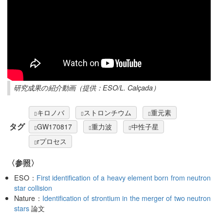
研究成果の紹介動画（提供：ESO/L. Calçada）
キロノバ
ストロンチウム
重元素
タグ
GW170817
重力波
中性子星
rプロセス
〈参照〉
ESO：
First identification of a heavy element born from neutron
star collision
Nature：
Identification of strontium in the merger of two neutron
stars
論文