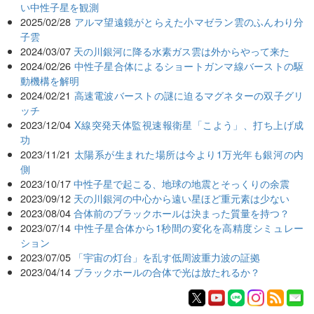
い中性子星を観測
2025/02/28
アルマ望遠鏡がとらえた小マゼラン雲のふんわり分
子雲
2024/03/07
天の川銀河に降る水素ガス雲は外からやって来た
2024/02/26
中性子星合体によるショートガンマ線バーストの駆
動機構を解明
2024/02/21
高速電波バーストの謎に迫るマグネターの双子グリ
ッチ
2023/12/04
X線突発天体監視速報衛星「こよう」、打ち上げ成
功
2023/11/21
太陽系が生まれた場所は今より1万光年も銀河の内
側
2023/10/17
中性子星で起こる、地球の地震とそっくりの余震
2023/09/12
天の川銀河の中心から遠い星ほど重元素は少ない
2023/08/04
合体前のブラックホールは決まった質量を持つ？
2023/07/14
中性子星合体から1秒間の変化を高精度シミュレー
ション
2023/07/05
「宇宙の灯台」を乱す低周波重力波の証拠
2023/04/14
ブラックホールの合体で光は放たれるか？