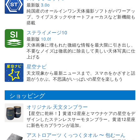
最新版
3.0o
純国産のオールインワン天体撮影ソフトがパワーアッ
プ。ライブスタックやオートフォーカスなど新機能も
搭載
ステライメージ10
最新版
10.0f
天体画像に埋もれた微細な情報を最大限に引き出し、
不要なノイズは徹底的に除去して美しい天体写真に仕
上げる
星空ナビ
天文現象から最新ニュースまで、スマホをかざすと話
題がうかぶ。不思議がいっぱいの星空を楽しもう
ショッピング
オリジナル 天文タンブラー
【星空に乾杯！】黄道12星座とマウナケアの星空をデ
ザインしたステンレスサーモタンブラー。黄道12星座
に新色モカブラウンが追加。
アストロアーツ くっつくタオル 〜 包むーん