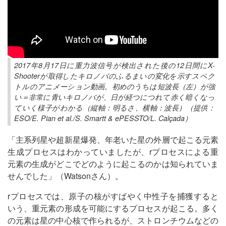
2017年8月17日に重力波信号が検出された後の12日間にX-
Shooterが取得したキロノバのふるまいの変化を示すスペク
トルのアニメーション動画。初めのうちは短波長（左）が強
い＝非常に青いキロノバが、日が経つにつれて赤く暗くなっ
ていく様子がわかる（縦軸：明るさ、横軸：波長）（提供：
ESO/E. Pian et al./S. Smartt & ePESSTO/L. Calçada）
「主系列星や超新星爆発、年老いた星の外層で起こる元素
生成プロセスはわかっていましたが、rプロセスによる重
元素の生成がどこでどのように起こるのかは知られていま
せんでした」（Watsonさん）。
rプロセスでは、原子の核がすばやく中性子を捕獲すると
いう、重元素の形成を可能にするプロセスが起こる。多く
の元素は星の中心核で作られるが、ストロンチウムなどの