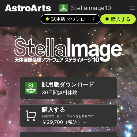
StellaImage10
試用版ダウンロード
購入する
試用版ダウンロード
30日間無料体験
購入する
新規の方・旧バージョンをお持ちの方
￥29,700（税込）～