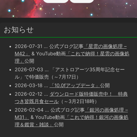
お知らせ
2026-07-31
… 公式ブログ記事
「星雲の画像処理 –
M42」
& YouTube動画
「これで納得！星雲の画像処
理」
公開
2026-07-03
… 「アストロアーツ35周年記念セー
ル」で特価販売（～7月17日）
2026-03-18
…
「10.0fアップデータ」
公開
2026-02-12
…
ダウンロード版特価販売中！ 特典
つき皆既月食セール
（～3月2日18時）
2026-02-04
… 公式ブログ記事
「銀河の画像処理 –
M31」
& YouTube動画
「これで納得！銀河の画像処
理＆鑑賞・雑談」
公開