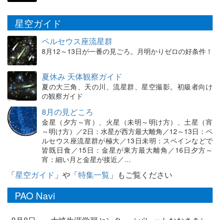
星空ガイド
ペルセウス座流星群
8月12～13日が一番の見ごろ。月明かりゼロの好条件！
夏休み 天体観察ガイド
夏の大三角、天の川、流星群、星空撮影。初級者向け
の観察ガイド
8月の見どころ
金星（夕方～宵）、火星（未明～明け方）、土星（宵
～明け方）／2日：水星が西方最大離角／12～13日：ペ
ルセウス座流星群が極大／13日未明：スペインなどで
皆既日食／15日：金星が東方最大離角／16日夕方～
宵：細い月と金星が接近／…
「
星空ガイド
」や「
特集一覧
」もご覧ください
PAO Navi