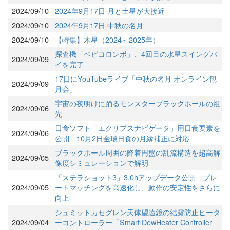
2024/09/10
2024年9月17日 月と土星が大接近
2024/09/10
2024年9月17日 中秋の名月
2024/09/10
【特集】木星（2024～2025年）
探査機「ベピコロンボ」、4回目の水星スイングバ
2024/09/09
イを完了
17日にYouTubeライブ「中秋の名月 オンライン観
2024/09/09
月会」
宇宙の夜明けに踊るモンスターブラックホールの祖
2024/09/06
先
日食ソフト「エクリプスナビゲータ」用日食要素を
2024/09/06
公開 10月2日金環日食の月縁補正に対応
ブラックホール周囲の降着円盤の乱流構造を超高解
2024/09/05
像度シミュレーションで解明
「ステラショット3」3.0hアップデータ公開 プレ
2024/09/05
ートマッチングを高速化し、動作の安定性をさらに
向上
シュミットカセグレン天体望遠鏡の結露防止ヒータ
2024/09/04
ーコントローラー「Smart DewHeater Controller