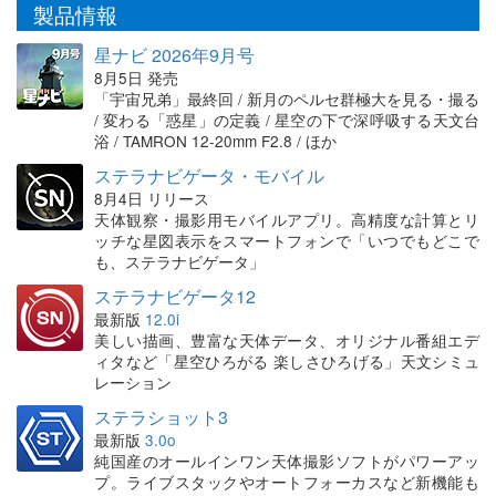
製品情報
星ナビ 2026年9月号
8月5日 発売
「宇宙兄弟」最終回 / 新月のペルセ群極大を見る・撮る
/ 変わる「惑星」の定義 / 星空の下で深呼吸する天文台
浴 / TAMRON 12-20mm F2.8 / ほか
ステラナビゲータ・モバイル
8月4日 リリース
天体観察・撮影用モバイルアプリ。高精度な計算とリ
ッチな星図表示をスマートフォンで「いつでもどこで
も、ステラナビゲータ」
ステラナビゲータ12
最新版
12.0i
美しい描画、豊富な天体データ、オリジナル番組エデ
ィタなど「星空ひろがる 楽しさひろげる」天文シミュ
レーション
ステラショット3
最新版
3.0o
純国産のオールインワン天体撮影ソフトがパワーアッ
プ。ライブスタックやオートフォーカスなど新機能も