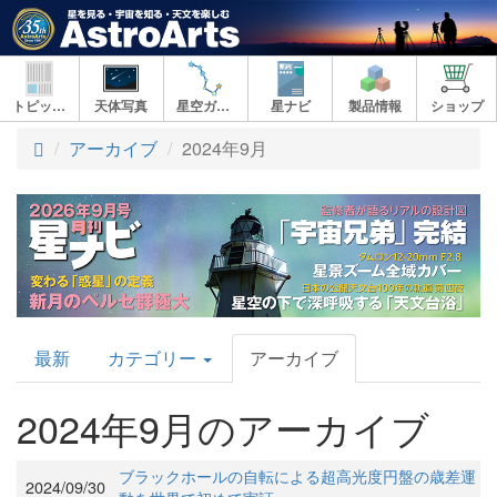
トピックス
天体写真
星空ガイド
星ナビ
製品情報
ショップ
アーカイブ
2024年9月
AstroArts
最新
カテゴリー
アーカイブ
Topics
2024年9月のアーカイブ
ブラックホールの自転による超高光度円盤の歳差運
2024/09/30