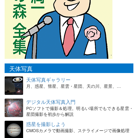
天体写真
天体写真ギャラリー
月、惑星、彗星、星雲・星団、天の川、星景、…
デジタル天体写真入門
PCソフトで撮影＆処理。明るい場所でもできる星雲・
星団撮影を初歩から解説
惑星を撮影しよう
CMOSカメラで動画撮影、ステライメージで画像処理