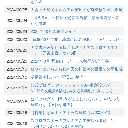
と命名
2024/09/25
太古の火星でホルムアルデヒドが有機物生成に寄与
「XRISM」の観測で超新星残骸、活動銀河核の新
2024/09/24
たな成果
2024/09/24
2024年10月の星空ガイド
2024/09/20
4億6600万年前、地球には環があったかもしれない
天文書評＆新刊情報『地球発！アストロアカデミ
2024/09/20
ー』『元素楽章』など5冊
2024/09/20
2024年9月 紫金山・アトラス彗星が3等前後
2024/09/19
鮮やかにとらえられた天の川銀河の最果ての星形成
2024/09/18
活動銀河核とかげ座BLが増光
公式ブログ： ステラショット3の撮影設定が
2024/09/18
N.I.N.A.の撮影結果に与える影響につきまして
公式ブログ： 【思うがままにならない】○○だった
2024/09/18
彗星たち【それが魅力】
2024/09/18
【特集】紫金山・アトラス彗星（C/2023 A3）
スワロフスキーのプレミアムモデル双眼鏡「NL
2024/09/16
Pure 10×52 / 14×52」新発売