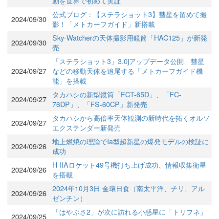
動を世界で初めて実証
公式ブログ：【ステラショット3】彗星を留めて撮
2024/09/30
影！「メトカーフガイド」新搭載
Sky-Watcherの天体撮影用鏡筒「HAC125」が新発
2024/09/30
売
「ステラショット3」3.0jアップデータ公開 彗星
2024/09/27
などの移動天体を追尾する「メトカーフガイド機
能」を搭載
タカハシの新型鏡筒「FCT-65D」、「FC-
2024/09/27
76DP」、「FS-60CP」新発売
タカハシから高倍率天体観測の新時代を拓くオルソ
2024/09/27
エクステンダー新発売
地上燃焼の理論でIa型超新星の爆発モデルの検証に
2024/09/26
成功
H-IIAロケット49号機打ち上げ成功、情報収集衛星
2024/09/26
を搭載
2024年10月3日 金環日食（南太平洋、チリ、アル
2024/09/26
ゼンチン）
「はやぶさ2」が次に訪れる小惑星に「トリフネ」
2024/09/25