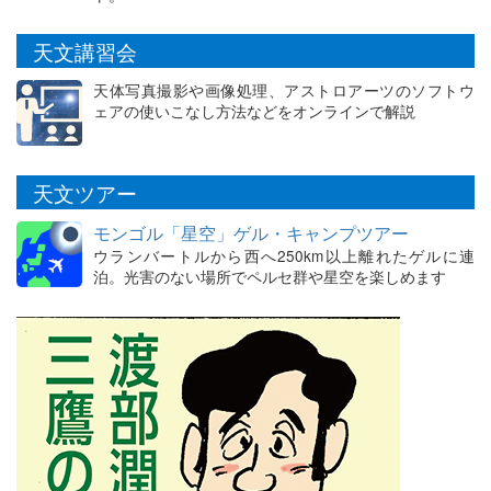
天文講習会
天体写真撮影や画像処理、アストロアーツのソフトウ
ェアの使いこなし方法などをオンラインで解説
天文ツアー
モンゴル「星空」ゲル・キャンプツアー
ウランバートルから西へ250km以上離れたゲルに連
泊。光害のない場所でペルセ群や星空を楽しめます