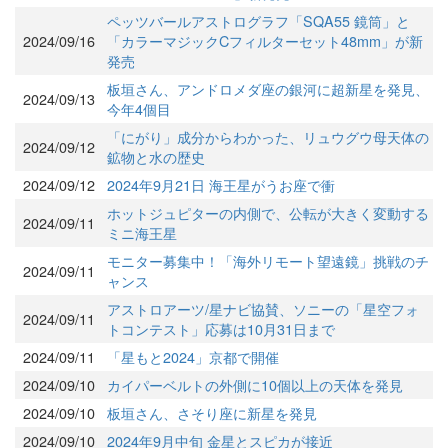
ペッツバールアストログラフ「SQA55 鏡筒」と
2024/09/16
「カラーマジックCフィルターセット48mm」が新
発売
板垣さん、アンドロメダ座の銀河に超新星を発見、
2024/09/13
今年4個目
「にがり」成分からわかった、リュウグウ母天体の
2024/09/12
鉱物と水の歴史
2024/09/12
2024年9月21日 海王星がうお座で衝
ホットジュピターの内側で、公転が大きく変動する
2024/09/11
ミニ海王星
モニター募集中！「海外リモート望遠鏡」挑戦のチ
2024/09/11
ャンス
アストロアーツ/星ナビ協賛、ソニーの「星空フォ
2024/09/11
トコンテスト」応募は10月31日まで
2024/09/11
「星もと2024」京都で開催
2024/09/10
カイパーベルトの外側に10個以上の天体を発見
2024/09/10
板垣さん、さそり座に新星を発見
2024/09/10
2024年9月中旬 金星とスピカが接近