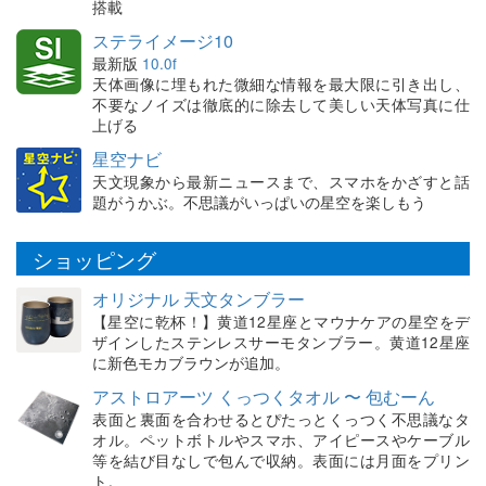
搭載
ステライメージ10
最新版
10.0f
天体画像に埋もれた微細な情報を最大限に引き出し、
不要なノイズは徹底的に除去して美しい天体写真に仕
上げる
星空ナビ
天文現象から最新ニュースまで、スマホをかざすと話
題がうかぶ。不思議がいっぱいの星空を楽しもう
ショッピング
オリジナル 天文タンブラー
【星空に乾杯！】黄道12星座とマウナケアの星空をデ
ザインしたステンレスサーモタンブラー。黄道12星座
に新色モカブラウンが追加。
アストロアーツ くっつくタオル 〜 包むーん
表面と裏面を合わせるとぴたっとくっつく不思議なタ
オル。ペットボトルやスマホ、アイピースやケーブル
等を結び目なしで包んで収納。表面には月面をプリン
ト。