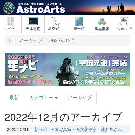
トピックス
天体写真
星空ガイド
星ナビ
製品情報
ショップ
アーカイブ
2022年12月
AstroArts
最新
カテゴリー
アーカイブ
Topics
2022年12月のアーカイブ
2022/12/31
【訃報】 天体写真家・天文著作家、藤井旭さん