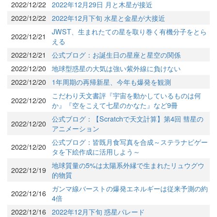
2022/12/22
2022年12月29日 月と木星が接近
2022/12/22
2022年12月下旬 水星と金星が大接近
JWST、生まれたての星を取り巻く有機分子をとら
2022/12/21
える
2022/12/21
公式ブログ：お誕生日の星座と星空の関係
2022/12/20
地球型惑星の大気は強い紫外線に負けない
2022/12/20
1年周期の再帰新星、今年も爆発を観測
こだわり天文書評『宇宙を動かしているものは何
2022/12/20
か』『空をこえて七星のかなた』など9冊
公式ブログ：【Scratchで天文計算】第4回 彗星の
2022/12/20
アニメーション
公式ブログ：皆既月食写真を合成～ステラナビゲー
2022/12/20
タを下絵作成に活用しよう～
地球質量の5%は太陽系外縁で生まれたリュウグウ
2022/12/19
的物質
ガンマ線バーストの爆発エネルギーは従来予測の約
2022/12/16
4倍
2022/12/16
2022年12月下旬 惑星パレード