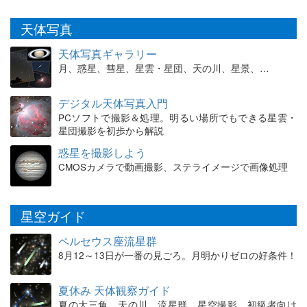
天体写真
天体写真ギャラリー
月、惑星、彗星、星雲・星団、天の川、星景、…
デジタル天体写真入門
PCソフトで撮影＆処理。明るい場所でもできる星雲・
星団撮影を初歩から解説
惑星を撮影しよう
CMOSカメラで動画撮影、ステライメージで画像処理
星空ガイド
ペルセウス座流星群
8月12～13日が一番の見ごろ。月明かりゼロの好条件！
夏休み 天体観察ガイド
夏の大三角、天の川、流星群、星空撮影。初級者向け