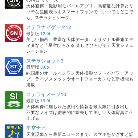
天体観察・撮影用モバイルアプリ。高精度な計算とリ
ッチな星図表示をスマートフォンで「いつでもどこで
も、ステラナビゲータ」
ステラナビゲータ12
最新版
12.0i
美しい描画、豊富な天体データ、オリジナル番組エデ
ィタなど「星空ひろがる 楽しさひろげる」天文シミュ
レーション
ステラショット3
最新版
3.0o
純国産のオールインワン天体撮影ソフトがパワーアッ
プ。ライブスタックやオートフォーカスなど新機能も
搭載
ステライメージ10
最新版
10.0f
天体画像に埋もれた微細な情報を最大限に引き出し、
不要なノイズは徹底的に除去して美しい天体写真に仕
上げる
星空ナビ
天文現象から最新ニュースまで、スマホをかざすと話