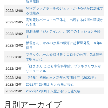
新星残骸
M87ブラックホールのジェットがゆるやかに加速す
2022/12/06
る仕組み
高速電波バーストの正体を、出現する銀河の環境か
2022/12/05
ら探る
観測衛星「ジオテイル」、30年のミッションを終
2022/12/02
了
板垣さん、かみのけ座の銀河に超新星発見、今年6
2022/12/02
個目
ブラックホールを取り巻くコロナの分布、X線偏光
2022/12/01
で明らかに
「はまぎん こども宇宙科学館」プラネタリウムが
2022/12/01
リニューアル
2022/12/01
【特集】初日の出と新年の夜明け空（2023年）
2022/12/01
2022年12月8日 月と火星が接近
2022/12/01
2022年12月8日 火星がおうし座で衝
月別アーカイブ