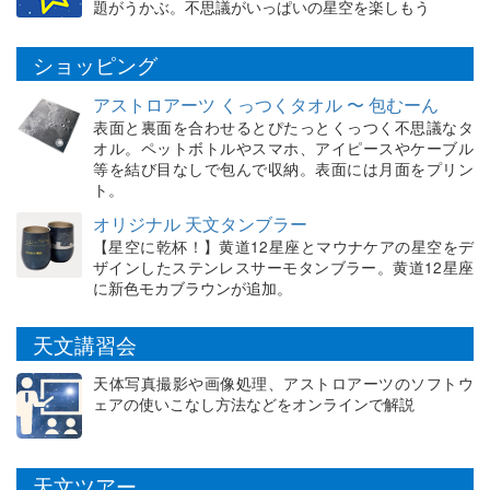
題がうかぶ。不思議がいっぱいの星空を楽しもう
ショッピング
アストロアーツ くっつくタオル 〜 包むーん
表面と裏面を合わせるとぴたっとくっつく不思議なタ
オル。ペットボトルやスマホ、アイピースやケーブル
等を結び目なしで包んで収納。表面には月面をプリン
ト。
オリジナル 天文タンブラー
【星空に乾杯！】黄道12星座とマウナケアの星空をデ
ザインしたステンレスサーモタンブラー。黄道12星座
に新色モカブラウンが追加。
天文講習会
天体写真撮影や画像処理、アストロアーツのソフトウ
ェアの使いこなし方法などをオンラインで解説
天文ツアー