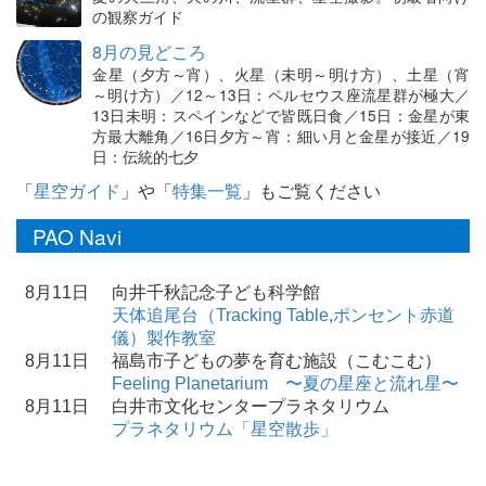
の観察ガイド
8月の見どころ
金星（夕方～宵）、火星（未明～明け方）、土星（宵
～明け方）／12～13日：ペルセウス座流星群が極大／
13日未明：スペインなどで皆既日食／15日：金星が東
方最大離角／16日夕方～宵：細い月と金星が接近／19
日：伝統的七夕
「
星空ガイド
」や「
特集一覧
」もご覧ください
PAO Navi