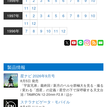
1998年
1
2
3
4
5
6
7
8
9
10
11
12
1997年
1
2
3
4
5
6
7
8
9
10
11
12
1996年
7
8
9
10
11
12
製品情報
星ナビ 2026年9月号
8月5日 発売
「宇宙兄弟」最終回 / 新月のペルセ群極大を見る・撮る
/ 変わる「惑星」の定義 / 星空の下で深呼吸する天文台
浴 / TAMRON 12-20mm F2.8 / ほか
ステラナビゲータ・モバイル
8月4日 リリース