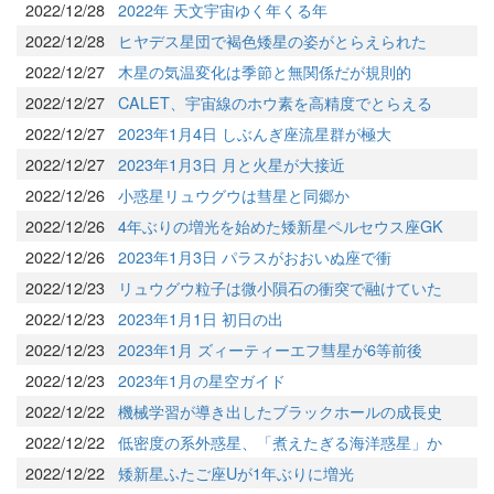
2022/12/28
2022年 天文宇宙ゆく年くる年
2022/12/28
ヒヤデス星団で褐色矮星の姿がとらえられた
2022/12/27
木星の気温変化は季節と無関係だが規則的
2022/12/27
CALET、宇宙線のホウ素を高精度でとらえる
2022/12/27
2023年1月4日 しぶんぎ座流星群が極大
2022/12/27
2023年1月3日 月と火星が大接近
2022/12/26
小惑星リュウグウは彗星と同郷か
2022/12/26
4年ぶりの増光を始めた矮新星ペルセウス座GK
2022/12/26
2023年1月3日 パラスがおおいぬ座で衝
2022/12/23
リュウグウ粒子は微小隕石の衝突で融けていた
2022/12/23
2023年1月1日 初日の出
2022/12/23
2023年1月 ズィーティーエフ彗星が6等前後
2022/12/23
2023年1月の星空ガイド
2022/12/22
機械学習が導き出したブラックホールの成長史
2022/12/22
低密度の系外惑星、「煮えたぎる海洋惑星」か
2022/12/22
矮新星ふたご座Uが1年ぶりに増光