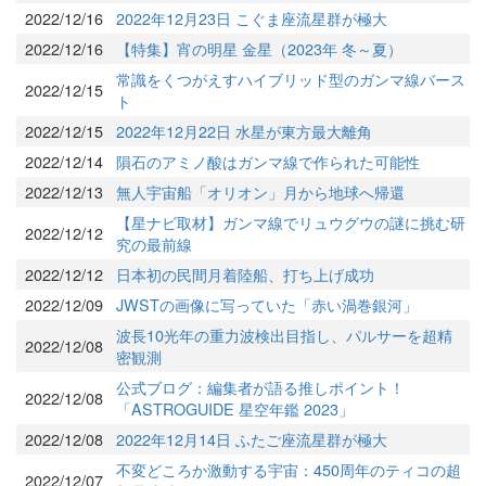
2022/12/16
2022年12月23日 こぐま座流星群が極大
2022/12/16
【特集】宵の明星 金星（2023年 冬～夏）
常識をくつがえすハイブリッド型のガンマ線バース
2022/12/15
ト
2022/12/15
2022年12月22日 水星が東方最大離角
2022/12/14
隕石のアミノ酸はガンマ線で作られた可能性
2022/12/13
無人宇宙船「オリオン」月から地球へ帰還
【星ナビ取材】ガンマ線でリュウグウの謎に挑む研
2022/12/12
究の最前線
2022/12/12
日本初の民間月着陸船、打ち上げ成功
2022/12/09
JWSTの画像に写っていた「赤い渦巻銀河」
波長10光年の重力波検出目指し、パルサーを超精
2022/12/08
密観測
公式ブログ：編集者が語る推しポイント！
2022/12/08
「ASTROGUIDE 星空年鑑 2023」
2022/12/08
2022年12月14日 ふたご座流星群が極大
不変どころか激動する宇宙：450周年のティコの超
2022/12/07