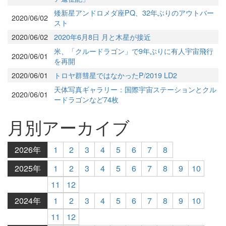
矮新星アンドロメダ座PQ、32年ぶりのアウトバー
2020/06/02
スト
2020/06/02
2020年6月8日 月と木星が接近
米、「クルードラゴン」で9年ぶりに有人宇宙飛行
2020/06/01
を再開
2020/06/01
トロヤ群彗星ではなかったP/2019 LD2
天体写真ギャラリー：国際宇宙ステーションとクル
2020/06/01
ードラゴンなど74枚
月別アーカイブ
2026年
1
2
3
4
5
6
7
8
2025年
1
2
3
4
5
6
7
8
9
10
11
12
2024年
1
2
3
4
5
6
7
8
9
10
11
12