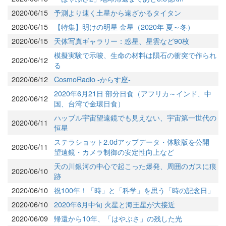
2020/06/15
予測より速く土星から遠ざかるタイタン
2020/06/15
【特集】明けの明星 金星（2020年 夏～冬）
2020/06/15
天体写真ギャラリー：惑星、星雲など90枚
模擬実験で示唆、生命の材料は隕石の衝突で作られ
2020/06/12
る
2020/06/12
CosmoRadio -からす座-
2020年6月21日 部分日食（アフリカ～インド、中
2020/06/12
国、台湾で金環日食）
ハッブル宇宙望遠鏡でも見えない、宇宙第一世代の
2020/06/11
恒星
ステラショット2.0dアップデータ・体験版を公開
2020/06/11
望遠鏡・カメラ制御の安定性向上など
天の川銀河の中心で起こった爆発、周囲のガスに痕
2020/06/10
跡
2020/06/10
祝100年！「時」と「科学」を思う「時の記念日」
2020/06/10
2020年6月中旬 火星と海王星が大接近
2020/06/09
帰還から10年、「はやぶさ」の残した光