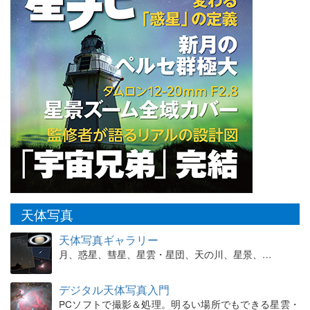
天体写真
天体写真ギャラリー
月、惑星、彗星、星雲・星団、天の川、星景、…
デジタル天体写真入門
PCソフトで撮影＆処理。明るい場所でもできる星雲・