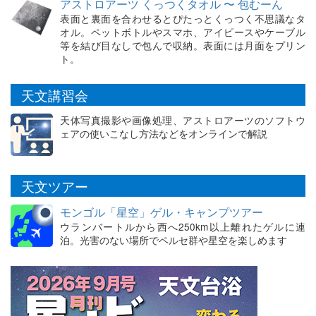
アストロアーツ くっつくタオル 〜 包むーん
表面と裏面を合わせるとぴたっとくっつく不思議なタ
オル。ペットボトルやスマホ、アイピースやケーブル
等を結び目なしで包んで収納。表面には月面をプリン
ト。
天文講習会
天体写真撮影や画像処理、アストロアーツのソフトウ
ェアの使いこなし方法などをオンラインで解説
天文ツアー
モンゴル「星空」ゲル・キャンプツアー
ウランバートルから西へ250km以上離れたゲルに連
泊。光害のない場所でペルセ群や星空を楽しめます