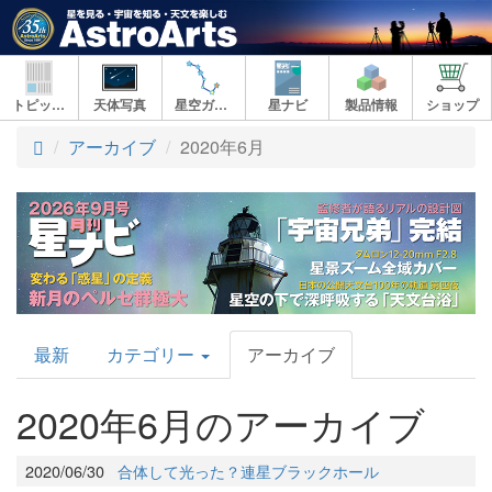
トピックス
天体写真
星空ガイド
星ナビ
製品情報
ショップ
アーカイブ
2020年6月
AstroArts
最新
カテゴリー
アーカイブ
Topics
2020年6月のアーカイブ
2020/06/30
合体して光った？連星ブラックホール