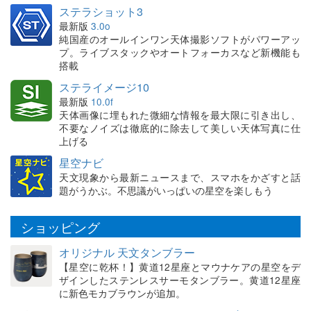
ステラショット3
最新版
3.0o
純国産のオールインワン天体撮影ソフトがパワーアッ
プ。ライブスタックやオートフォーカスなど新機能も
搭載
ステライメージ10
最新版
10.0f
天体画像に埋もれた微細な情報を最大限に引き出し、
不要なノイズは徹底的に除去して美しい天体写真に仕
上げる
星空ナビ
天文現象から最新ニュースまで、スマホをかざすと話
題がうかぶ。不思議がいっぱいの星空を楽しもう
ショッピング
オリジナル 天文タンブラー
【星空に乾杯！】黄道12星座とマウナケアの星空をデ
ザインしたステンレスサーモタンブラー。黄道12星座
に新色モカブラウンが追加。