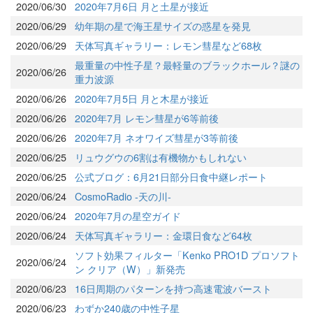
2020/06/30
2020年7月6日 月と土星が接近
2020/06/29
幼年期の星で海王星サイズの惑星を発見
2020/06/29
天体写真ギャラリー：レモン彗星など68枚
最重量の中性子星？最軽量のブラックホール？謎の
2020/06/26
重力波源
2020/06/26
2020年7月5日 月と木星が接近
2020/06/26
2020年7月 レモン彗星が6等前後
2020/06/26
2020年7月 ネオワイズ彗星が3等前後
2020/06/25
リュウグウの6割は有機物かもしれない
2020/06/25
公式ブログ：6月21日部分日食中継レポート
2020/06/24
CosmoRadio -天の川-
2020/06/24
2020年7月の星空ガイド
2020/06/24
天体写真ギャラリー：金環日食など64枚
ソフト効果フィルター「Kenko PRO1D プロソフト
2020/06/24
ン クリア（W）」新発売
2020/06/23
16日周期のパターンを持つ高速電波バースト
2020/06/23
わずか240歳の中性子星