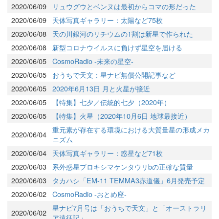
2020/06/09
リュウグウとベンヌは最初からコマの形だった
2020/06/09
天体写真ギャラリー：太陽など75枚
2020/06/08
天の川銀河のリチウムの1割は新星で作られた
2020/06/08
新型コロナウイルスに負けず星空を届ける
2020/06/05
CosmoRadio -未来の星空-
2020/06/05
おうちで天文：星ナビ無償公開記事など
2020/06/05
2020年6月13日 月と火星が接近
2020/06/05
【特集】七夕／伝統的七夕（2020年）
2020/06/05
【特集】火星（2020年10月6日 地球最接近）
重元素が存在する環境における大質量星の形成メカ
2020/06/04
ニズム
2020/06/04
天体写真ギャラリー：惑星など71枚
2020/06/03
系外惑星プロキシマケンタウリbの正確な質量
2020/06/03
タカハシ「EM-11 TEMMA3赤道儀」6月発売予定
2020/06/02
CosmoRadio -おとめ座-
星ナビ7月号は「おうちで天文」と「オーストラリ
2020/06/02
ア遠征記」