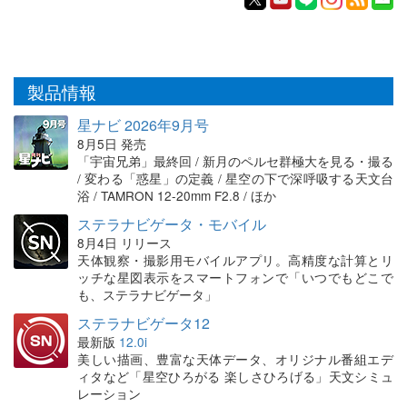
製品情報
星ナビ 2026年9月号
8月5日 発売
「宇宙兄弟」最終回 / 新月のペルセ群極大を見る・撮る
/ 変わる「惑星」の定義 / 星空の下で深呼吸する天文台
浴 / TAMRON 12-20mm F2.8 / ほか
ステラナビゲータ・モバイル
8月4日 リリース
天体観察・撮影用モバイルアプリ。高精度な計算とリ
ッチな星図表示をスマートフォンで「いつでもどこで
も、ステラナビゲータ」
ステラナビゲータ12
最新版
12.0i
美しい描画、豊富な天体データ、オリジナル番組エデ
ィタなど「星空ひろがる 楽しさひろげる」天文シミュ
レーション