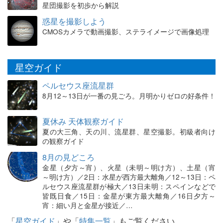
星団撮影を初歩から解説
惑星を撮影しよう
CMOSカメラで動画撮影、ステライメージで画像処理
星空ガイド
ペルセウス座流星群
8月12～13日が一番の見ごろ。月明かりゼロの好条件！
夏休み 天体観察ガイド
夏の大三角、天の川、流星群、星空撮影。初級者向け
の観察ガイド
8月の見どころ
金星（夕方～宵）、火星（未明～明け方）、土星（宵
～明け方）／2日：水星が西方最大離角／12～13日：ペ
ルセウス座流星群が極大／13日未明：スペインなどで
皆既日食／15日：金星が東方最大離角／16日夕方～
宵：細い月と金星が接近／…
「
星空ガイド
」や「
特集一覧
」もご覧ください