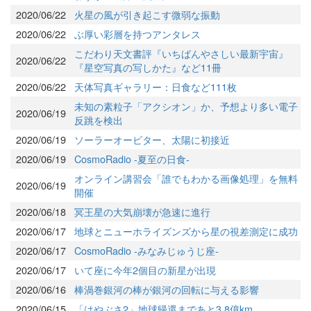
2020/06/22
火星の風が引き起こす微弱な振動
2020/06/22
ぶ厚い彩層を持つアンタレス
こだわり天文書評『いちばんやさしい最新宇宙』
2020/06/22
『星空写真の写しかた』など11冊
2020/06/22
天体写真ギャラリー：日食など111枚
未知の素粒子「アクシオン」か、予想より多い電子
2020/06/19
反跳を検出
2020/06/19
ソーラーオービター、太陽に初接近
2020/06/19
CosmoRadio -夏至の日食-
オンライン講習会「誰でもわかる画像処理」を無料
2020/06/19
開催
2020/06/18
冥王星の大気崩壊が急速に進行
2020/06/17
地球とニューホライズンズから星の視差測定に成功
2020/06/17
CosmoRadio -みなみじゅうじ座-
2020/06/17
いて座に今年2個目の新星が出現
2020/06/16
棒渦巻銀河の棒が銀河の回転に与える影響
2020/06/15
「はやぶさ2」地球帰還まであと3.8億km