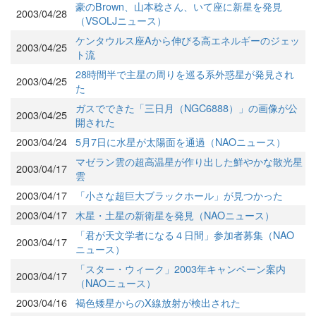
豪のBrown、山本稔さん、いて座に新星を発見
2003/04/28
（VSOLJニュース）
ケンタウルス座Aから伸びる高エネルギーのジェッ
2003/04/25
ト流
28時間半で主星の周りを巡る系外惑星が発見され
2003/04/25
た
ガスでできた「三日月（NGC6888）」の画像が公
2003/04/25
開された
2003/04/24
5月7日に水星が太陽面を通過（NAOニュース）
マゼラン雲の超高温星が作り出した鮮やかな散光星
2003/04/17
雲
2003/04/17
「小さな超巨大ブラックホール」が見つかった
2003/04/17
木星・土星の新衛星を発見（NAOニュース）
「君が天文学者になる４日間」参加者募集（NAO
2003/04/17
ニュース）
「スター・ウィーク」2003年キャンペーン案内
2003/04/17
（NAOニュース）
2003/04/16
褐色矮星からのX線放射が検出された