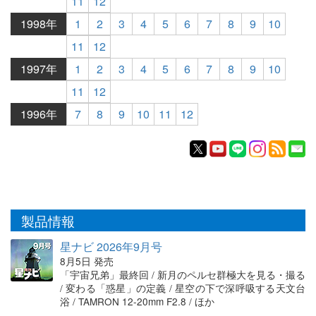
11
12
1998年
1
2
3
4
5
6
7
8
9
10
11
12
1997年
1
2
3
4
5
6
7
8
9
10
11
12
1996年
7
8
9
10
11
12
製品情報
星ナビ 2026年9月号
8月5日 発売
「宇宙兄弟」最終回 / 新月のペルセ群極大を見る・撮る
/ 変わる「惑星」の定義 / 星空の下で深呼吸する天文台
浴 / TAMRON 12-20mm F2.8 / ほか