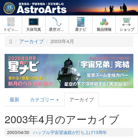
トピックス
天体写真
星空ガイド
星ナビ
製品情報
ショップ
アーカイブ
2003年4月
AstroArts
最新
カテゴリー
アーカイブ
Topics
2003年4月のアーカイブ
2003/04/30
ハッブル宇宙望遠鏡が打ち上げ13周年