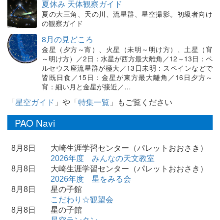
夏休み 天体観察ガイド
夏の大三角、天の川、流星群、星空撮影。初級者向け
の観察ガイド
8月の見どころ
金星（夕方～宵）、火星（未明～明け方）、土星（宵
～明け方）／2日：水星が西方最大離角／12～13日：ペ
ルセウス座流星群が極大／13日未明：スペインなどで
皆既日食／15日：金星が東方最大離角／16日夕方～
宵：細い月と金星が接近／…
「
星空ガイド
」や「
特集一覧
」もご覧ください
PAO Navi