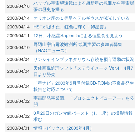
ハッブル宇宙望遠鏡による超新星の観測から宇宙膨
2003/04/16
張の歴史を探る
2003/04/14
オリオン座の１等星ベテルギウスが減光している
2003/04/14
HSTが捉えた、虹色に輝く「卵星雲」
2003/04/11
12日、小惑星Sapientiaによる恒星食を見よう
野辺山宇宙電波観測所 観測実習の参加者募集
2003/04/10
（NAOニュース）
2003/04/04
サンシャインプラネタリウム存続を願う運動の状況
天体画像処理ソフト「ステライメージ Ver.4」4月7
2003/04/04
日より発売
「星ナビ」2003年5月号付録CD-ROMの不良品発生
2003/04/04
報告と対応について
宇宙開発事業団、「プロジェクトビューアー」を公
2003/04/02
開
3月29日のガンマ線バースト（しし座）の撮影情報
2003/04/02
求む
2003/04/01
情報トピックス（2003年4月）