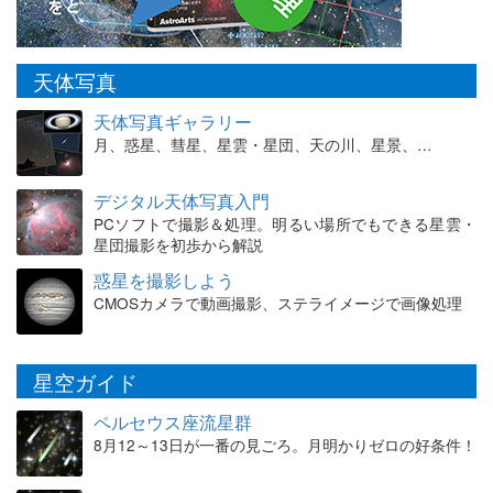
天体写真
天体写真ギャラリー
月、惑星、彗星、星雲・星団、天の川、星景、…
デジタル天体写真入門
PCソフトで撮影＆処理。明るい場所でもできる星雲・
星団撮影を初歩から解説
惑星を撮影しよう
CMOSカメラで動画撮影、ステライメージで画像処理
星空ガイド
ペルセウス座流星群
8月12～13日が一番の見ごろ。月明かりゼロの好条件！