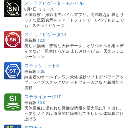
ステラナビゲータ・モバイル
8月4日 リリース
天体観察・撮影用モバイルアプリ。高精度な計算とリ
ッチな星図表示をスマートフォンで「いつでもどこで
も、ステラナビゲータ」
ステラナビゲータ12
最新版
12.0i
美しい描画、豊富な天体データ、オリジナル番組エデ
ィタなど「星空ひろがる 楽しさひろげる」天文シミュ
レーション
ステラショット3
最新版
3.0o
純国産のオールインワン天体撮影ソフトがパワーアッ
プ。ライブスタックやオートフォーカスなど新機能も
搭載
ステライメージ10
最新版
10.0f
天体画像に埋もれた微細な情報を最大限に引き出し、
不要なノイズは徹底的に除去して美しい天体写真に仕
上げる
星空ナビ