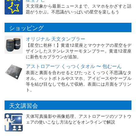
天文現象から最新ニュースまで、スマホをかざすと話
題がうかぶ。不思議がいっぱいの星空を楽しもう
ショッピング
オリジナル 天文タンブラー
【星空に乾杯！】黄道12星座とマウナケアの星空をデ
ザインしたステンレスサーモタンブラー。黄道12星座
に新色モカブラウンが追加。
アストロアーツ くっつくタオル 〜 包むーん
表面と裏面を合わせるとぴたっとくっつく不思議なタ
オル。ペットボトルやスマホ、アイピースやケーブル
等を結び目なしで包んで収納。表面には月面をプリン
ト。
天文講習会
天体写真撮影や画像処理、アストロアーツのソフトウ
ェアの使いこなし方法などをオンラインで解説