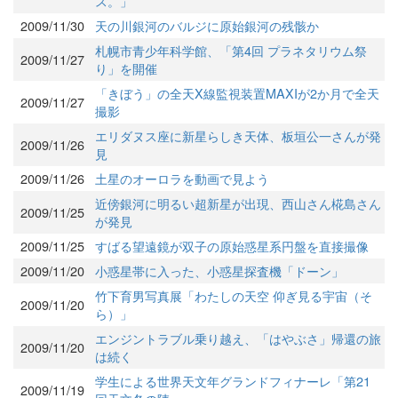
ス。」
2009/11/30
天の川銀河のバルジに原始銀河の残骸か
札幌市青少年科学館、「第4回 プラネタリウム祭
2009/11/27
り」を開催
「きぼう」の全天X線監視装置MAXIが2か月で全天
2009/11/27
撮影
エリダヌス座に新星らしき天体、板垣公一さんが発
2009/11/26
見
2009/11/26
土星のオーロラを動画で見よう
近傍銀河に明るい超新星が出現、西山さん椛島さん
2009/11/25
が発見
2009/11/25
すばる望遠鏡が双子の原始惑星系円盤を直接撮像
2009/11/20
小惑星帯に入った、小惑星探査機「ドーン」
竹下育男写真展「わたしの天空 仰ぎ見る宇宙（そ
2009/11/20
ら）」
エンジントラブル乗り越え、「はやぶさ」帰還の旅
2009/11/20
は続く
学生による世界天文年グランドフィナーレ「第21
2009/11/19