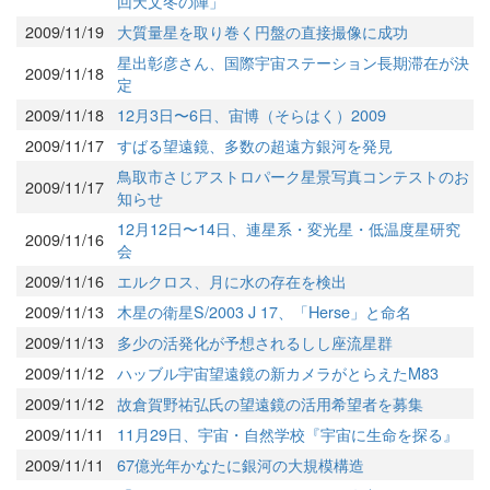
回天文冬の陣」
2009/11/19
大質量星を取り巻く円盤の直接撮像に成功
星出彰彦さん、国際宇宙ステーション長期滞在が決
2009/11/18
定
2009/11/18
12月3日〜6日、宙博（そらはく）2009
2009/11/17
すばる望遠鏡、多数の超遠方銀河を発見
鳥取市さじアストロパーク星景写真コンテストのお
2009/11/17
知らせ
12月12日〜14日、連星系・変光星・低温度星研究
2009/11/16
会
2009/11/16
エルクロス、月に水の存在を検出
2009/11/13
木星の衛星S/2003 J 17、「Herse」と命名
2009/11/13
多少の活発化が予想されるしし座流星群
2009/11/12
ハッブル宇宙望遠鏡の新カメラがとらえたM83
2009/11/12
故倉賀野祐弘氏の望遠鏡の活用希望者を募集
2009/11/11
11月29日、宇宙・自然学校『宇宙に生命を探る』
2009/11/11
67億光年かなたに銀河の大規模構造