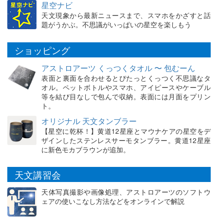
星空ナビ
天文現象から最新ニュースまで、スマホをかざすと話
題がうかぶ。不思議がいっぱいの星空を楽しもう
ショッピング
アストロアーツ くっつくタオル 〜 包むーん
表面と裏面を合わせるとぴたっとくっつく不思議なタ
オル。ペットボトルやスマホ、アイピースやケーブル
等を結び目なしで包んで収納。表面には月面をプリン
ト。
オリジナル 天文タンブラー
【星空に乾杯！】黄道12星座とマウナケアの星空をデ
ザインしたステンレスサーモタンブラー。黄道12星座
に新色モカブラウンが追加。
天文講習会
天体写真撮影や画像処理、アストロアーツのソフトウ
ェアの使いこなし方法などをオンラインで解説