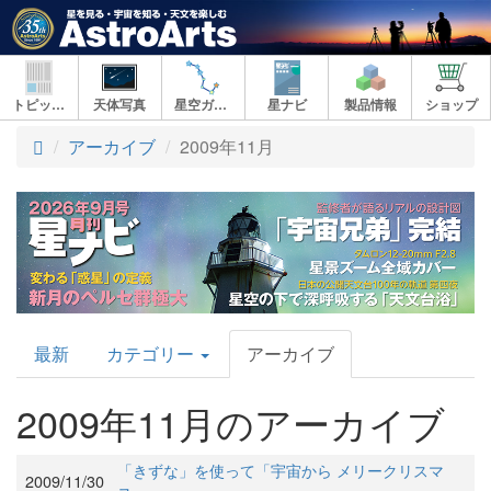
トピックス
天体写真
星空ガイド
星ナビ
製品情報
ショップ
アーカイブ
2009年11月
AstroArts
最新
カテゴリー
アーカイブ
Topics
2009年11月のアーカイブ
「きずな」を使って「宇宙から メリークリスマ
2009/11/30