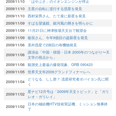
2009/11/10
「はやぶさ」のイオンエンジンが停止
2009/11/10
主星の自転に逆行する惑星を発見
2009/11/10
西村栄男さん、たて座に新星を発見
2009/11/09
すばる望遠鏡、銀河風の輝きを明らかに
2009/11/09
11月21日に神津牧場天文台で観望会
2009/11/09
板垣さん、今年9個目の超新星を発見
2009/11/06
系外惑星で2例目の有機物発見
講演会「中国・韓国・日本 2000年のつながり〜天
2009/11/06
文学の視点から」
2009/11/06
観測史上最遠の爆発現象、GRB 090423
2009/11/05
世界天文年2009グランドフィナーレへ
どうなる、しし群？ 流星研究者ボバイヨン氏に聞
2009/11/04
く
星ナビ12月号は「2009年天文トピック」と「ガリ
2009/11/02
レオ・ガリレイ」
日本の補給機HTV技術実証機、ミッション無事終
2009/11/02
了