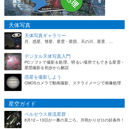
天体写真
天体写真ギャラリー
月、惑星、彗星、星雲・星団、天の川、星景、…
デジタル天体写真入門
PCソフトで撮影＆処理。明るい場所でもできる星雲・
星団撮影を初歩から解説
惑星を撮影しよう
CMOSカメラで動画撮影、ステライメージで画像処理
星空ガイド
ペルセウス座流星群
8月12～13日が一番の見ごろ。月明かりゼロの好条件！