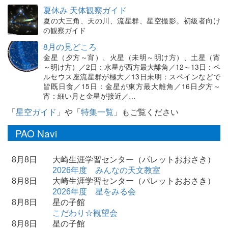
夏休み 天体観察ガイド
夏の大三角、天の川、流星群、星空撮影。初級者向け
の観察ガイド
8月の見どころ
金星（夕方～宵）、火星（未明～明け方）、土星（宵
～明け方）／2日：水星が西方最大離角／12～13日：ペ
ルセウス座流星群が極大／13日未明：スペインなどで
皆既日食／15日：金星が東方最大離角／16日夕方～
宵：細い月と金星が接近／…
「
星空ガイド
」や「
特集一覧
」もご覧ください
PAO Navi