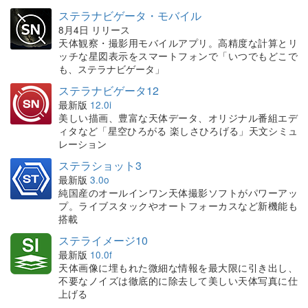
ステラナビゲータ・モバイル
8月4日 リリース
天体観察・撮影用モバイルアプリ。高精度な計算とリ
ッチな星図表示をスマートフォンで「いつでもどこで
も、ステラナビゲータ」
ステラナビゲータ12
最新版
12.0i
美しい描画、豊富な天体データ、オリジナル番組エデ
ィタなど「星空ひろがる 楽しさひろげる」天文シミュ
レーション
ステラショット3
最新版
3.0o
純国産のオールインワン天体撮影ソフトがパワーアッ
プ。ライブスタックやオートフォーカスなど新機能も
搭載
ステライメージ10
最新版
10.0f
天体画像に埋もれた微細な情報を最大限に引き出し、
不要なノイズは徹底的に除去して美しい天体写真に仕
上げる