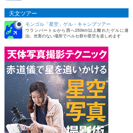
天文ツアー
モンゴル「星空」ゲル・キャンプツアー
ウランバートルから西へ250km以上離れたゲルに連
泊。光害のない場所でペルセ群や星空を楽しめます