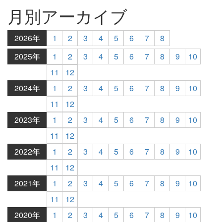
月別アーカイブ
2026年
1
2
3
4
5
6
7
8
2025年
1
2
3
4
5
6
7
8
9
10
11
12
2024年
1
2
3
4
5
6
7
8
9
10
11
12
2023年
1
2
3
4
5
6
7
8
9
10
11
12
2022年
1
2
3
4
5
6
7
8
9
10
11
12
2021年
1
2
3
4
5
6
7
8
9
10
11
12
2020年
1
2
3
4
5
6
7
8
9
10