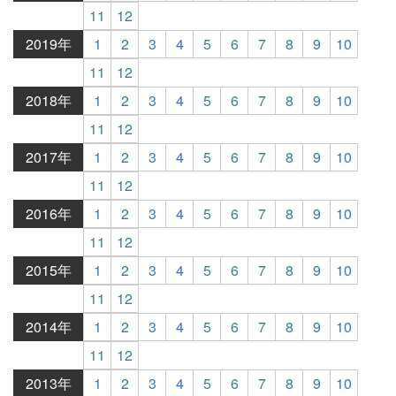
11
12
2019年
1
2
3
4
5
6
7
8
9
10
11
12
2018年
1
2
3
4
5
6
7
8
9
10
11
12
2017年
1
2
3
4
5
6
7
8
9
10
11
12
2016年
1
2
3
4
5
6
7
8
9
10
11
12
2015年
1
2
3
4
5
6
7
8
9
10
11
12
2014年
1
2
3
4
5
6
7
8
9
10
11
12
2013年
1
2
3
4
5
6
7
8
9
10