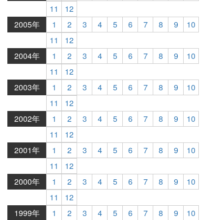
11
12
2005年
1
2
3
4
5
6
7
8
9
10
11
12
2004年
1
2
3
4
5
6
7
8
9
10
11
12
2003年
1
2
3
4
5
6
7
8
9
10
11
12
2002年
1
2
3
4
5
6
7
8
9
10
11
12
2001年
1
2
3
4
5
6
7
8
9
10
11
12
2000年
1
2
3
4
5
6
7
8
9
10
11
12
1999年
1
2
3
4
5
6
7
8
9
10