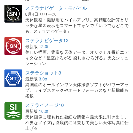
ステラナビゲータ・モバイル
8月4日 リリース
天体観察・撮影用モバイルアプリ。高精度な計算とリ
ッチな星図表示をスマートフォンで「いつでもどこで
も、ステラナビゲータ」
ステラナビゲータ12
最新版
12.0i
美しい描画、豊富な天体データ、オリジナル番組エデ
ィタなど「星空ひろがる 楽しさひろげる」天文シミュ
レーション
ステラショット3
最新版
3.0o
純国産のオールインワン天体撮影ソフトがパワーアッ
プ。ライブスタックやオートフォーカスなど新機能も
搭載
ステライメージ10
最新版
10.0f
天体画像に埋もれた微細な情報を最大限に引き出し、
不要なノイズは徹底的に除去して美しい天体写真に仕
上げる