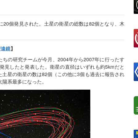
20個発見された。土星の衛星の総数は82個となり、木
望遠鏡
】
dさんたちの研究チームが今月、2004年から2007年に行ったす
発見したと発表した。衛星の直径はいずれも約5kmだと
土星の衛星の数は82個（この他に3個も過去に報告され
太陽系最多になった。