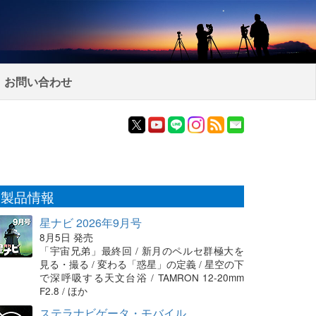
お問い合わせ
製品情報
星ナビ 2026年9月号
8月5日 発売
「宇宙兄弟」最終回 / 新月のペルセ群極大を
見る・撮る / 変わる「惑星」の定義 / 星空の下
で深呼吸する天文台浴 / TAMRON 12-20mm
F2.8 / ほか
ステラナビゲータ・モバイル