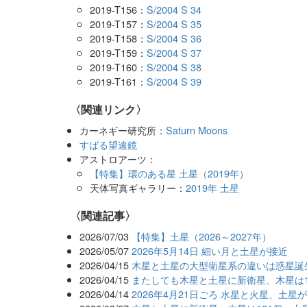
2019-T156：
S/2004 S 34
2019-T157：
S/2004 S 35
2019-T158：
S/2004 S 36
2019-T159：
S/2004 S 37
2019-T160：
S/2004 S 38
2019-T161：
S/2004 S 39
〈関連リンク〉
カーネギー研究所：
Saturn Moons
すばる望遠鏡
アストロアーツ：
【特集】環のある星 土星（2019年）
天体写真ギャラリー：
2019年 土星
関連記事
2026/07/03
【特集】土星（2026～2027年）
2026/05/07
2026年5月14日 細い月と土星が接近
2026/04/15
木星と土星の大型衛星系の違いは惑星誕
2026/04/15
またしても木星と土星に新衛星、木星は1
2026/04/14
2026年4月21日ごろ 水星と火星、土星