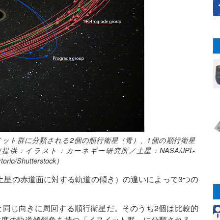
イット群に分類される2個の順行衛星（青）、1個の順行衛星
供：イラスト：カーネギー研究所／土星：NASA/JPL-
orio/Shutterstock）
土星の赤道面に対する軌道の傾き）の違いによって3つの
と同じ向きに周回する順行衛星だ。そのうち2個は比較的
6度の軌道傾斜角を持つ「イヌイット群」に分類される。