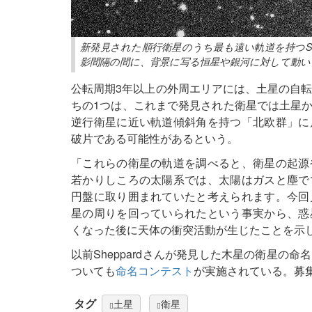
新発見された順行衛星のうち最も遠い軌道を持つS/2
影間隔の間に、背景に写る恒星や銀河に対して動いているの
公転周期3年以上の外周エリアには、土星の自転
ちの1つは、これまで発見された衛星では土星
逆行衛星に近い軌道傾斜角を持つ「北欧群」に
破片である可能性があるという。
「これらの衛星の軌道を調べると、衛星の起源
若かりしころの太陽系では、太陽はガスと塵で
円盤に取り囲まれていたと考えられます。今回
星の周りを回っていられたという事実から、惑
くなった後に天体の衝突活動が生じたことを示しま
以前Sheppardさんが発見した木星の衛星の
ついても
命名コンテスト
が実施されている。募集
タグ
土星
衛星