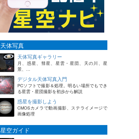
天体写真
天体写真ギャラリー
月、惑星、彗星、星雲・星団、天の川、星
景、…
デジタル天体写真入門
PCソフトで撮影＆処理。明るい場所でもでき
る星雲・星団撮影を初歩から解説
惑星を撮影しよう
CMOSカメラで動画撮影、ステライメージで
画像処理
星空ガイド