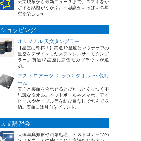
天文現象から最新ニュースまで、スマホをか
ざすと話題がうかぶ。不思議がいっぱいの星
空を楽しもう
ショッピング
オリジナル 天文タンブラー
【星空に乾杯！】黄道12星座とマウナケアの
星空をデザインしたステンレスサーモタンブ
ラー。黄道12星座に新色モカブラウンが追
加。
アストロアーツ くっつくタオル 〜 包む
ーん
表面と裏面を合わせるとぴたっとくっつく不
思議なタオル。ペットボトルやスマホ、アイ
ピースやケーブル等を結び目なしで包んで収
納。表面には月面をプリント。
天文講習会
天体写真撮影や画像処理、アストロアーツの
ソフトウェアの使いこなし方法などをオンラ