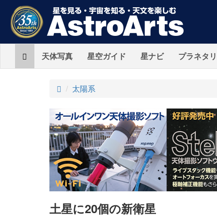
Home
天体写真
星空ガイド
星ナビ
プラネタリ
ト
太陽系
ッ
プ
土星に20個の新衛星