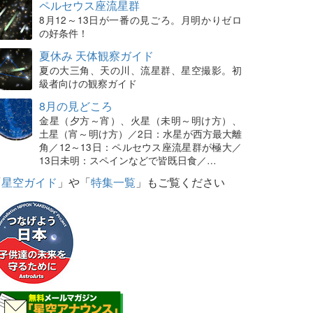
ペルセウス座流星群
8月12～13日が一番の見ごろ。月明かりゼロ
の好条件！
夏休み 天体観察ガイド
夏の大三角、天の川、流星群、星空撮影。初
級者向けの観察ガイド
8月の見どころ
金星（夕方～宵）、火星（未明～明け方）、
土星（宵～明け方）／2日：水星が西方最大離
角／12～13日：ペルセウス座流星群が極大／
13日未明：スペインなどで皆既日食／…
「
星空ガイド
」や「
特集一覧
」もご覧ください