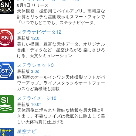
8月4日 リリース
天体観察・撮影用モバイルアプリ。高精度な
計算とリッチな星図表示をスマートフォンで
「いつでもどこでも、ステラナビゲータ」
ステラナビゲータ12
最新版
12.0i
美しい描画、豊富な天体データ、オリジナル
番組エディタなど「星空ひろがる 楽しさひろ
げる」天文シミュレーション
ステラショット3
最新版
3.0o
純国産のオールインワン天体撮影ソフトがパ
ワーアップ。ライブスタックやオートフォー
カスなど新機能も搭載
ステライメージ10
最新版
10.0f
天体画像に埋もれた微細な情報を最大限に引
き出し、不要なノイズは徹底的に除去して美
しい天体写真に仕上げる
星空ナビ