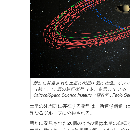
新たに発見された土星の衛星20個の軌道。イヌ
（緑）、17個の逆行衛星（赤）を示している（提
Caltech/Space Science Institute／背景星：Paolo Sart
土星の外周部に存在する衛星は、軌道傾斜角（
異なるグループに分類される。
新たに発見された20個のうち3個は土星の自転
土星に近いところを2年周期で回っており、約4