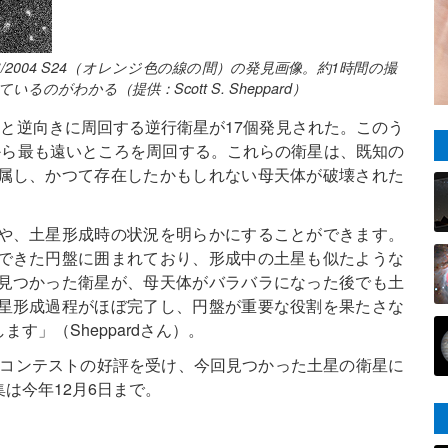
004 S24（オレンジ色の線の間）の発見画像。約1時間の撮
がわかる（提供：Scott S. Sheppard）
と逆向きに周回する逆行衛星が17個発見された。このう
から最も遠いところを周回する。これらの衛星は、既知の
属し、かつて存在したかもしれない母天体が破壊された
や、土星形成時の状況を明らかにすることができます。
できた円盤に囲まれており、形成中の土星も似たような
見つかった衛星が、母天体がバラバラになった後でも土
星形成過程がほぼ完了し、円盤が重要な役割を果たさな
す」（Sheppardさん）。
命名コンテストの好評を受け、今回見つかった土星の衛星に
は今年12月6日まで。