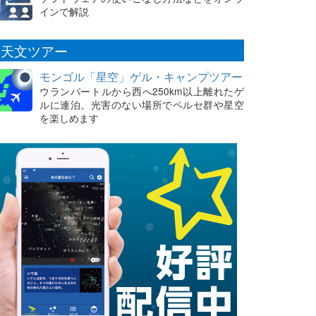
インで解説
天文ツアー
モンゴル「星空」ゲル・キャンプツアー
ウランバートルから西へ250km以上離れたゲ
ルに連泊。光害のない場所でペルセ群や星空
を楽しめます