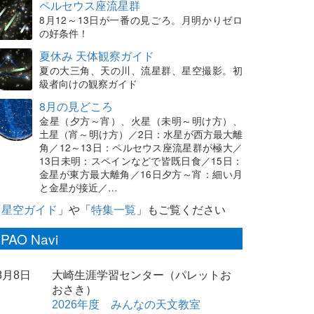
ペルセウス座流星群
8月12～13日が一番の見ごろ。月明かりゼロ
の好条件！
夏休み 天体観察ガイド
夏の大三角、天の川、流星群、星空撮影。初
級者向けの観察ガイド
8月の見どころ
金星（夕方～宵）、火星（未明～明け方）、
土星（宵～明け方）／2日：水星が西方最大離
角／12～13日：ペルセウス座流星群が極大／
13日未明：スペインなどで皆既日食／15日：
金星が東方最大離角／16日夕方～宵：細い月
と金星が接近／…
「
星空ガイド
」や「
特集一覧
」もご覧ください
PAO Navi