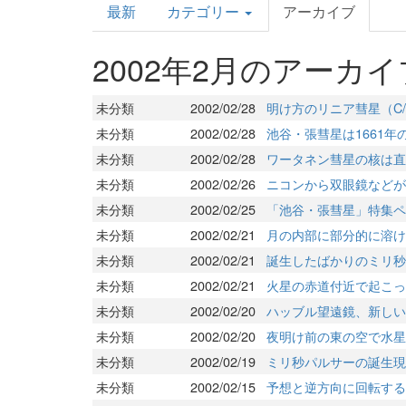
最新
カテゴリー
アーカイブ
Topics
2002年2月のアーカイ
未分類
2002/02/28
明け方のリニア彗星（C/2
未分類
2002/02/28
池谷・張彗星は1661年の
未分類
2002/02/28
ワータネン彗星の核は直径
未分類
2002/02/26
ニコンから双眼鏡などが
未分類
2002/02/25
「池谷・張彗星」特集ペ
未分類
2002/02/21
月の内部に部分的に溶けた
未分類
2002/02/21
誕生したばかりのミリ秒パ
未分類
2002/02/21
火星の赤道付近で起こっ
未分類
2002/02/20
ハッブル望遠鏡、新しい
未分類
2002/02/20
夜明け前の東の空で水星
未分類
2002/02/19
ミリ秒パルサーの誕生現
未分類
2002/02/15
予想と逆方向に回転する