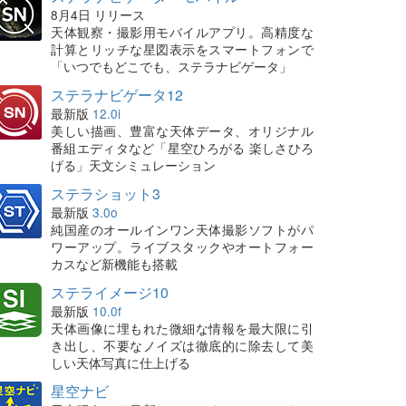
8月4日 リリース
天体観察・撮影用モバイルアプリ。高精度な
計算とリッチな星図表示をスマートフォンで
「いつでもどこでも、ステラナビゲータ」
ステラナビゲータ12
最新版
12.0i
美しい描画、豊富な天体データ、オリジナル
番組エディタなど「星空ひろがる 楽しさひろ
げる」天文シミュレーション
ステラショット3
最新版
3.0o
純国産のオールインワン天体撮影ソフトがパ
ワーアップ。ライブスタックやオートフォー
カスなど新機能も搭載
ステライメージ10
最新版
10.0f
天体画像に埋もれた微細な情報を最大限に引
き出し、不要なノイズは徹底的に除去して美
しい天体写真に仕上げる
星空ナビ