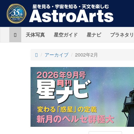
Home
天体写真
星空ガイド
星ナビ
プラネタリ
アーカイブ
2002年2月
AstroArts