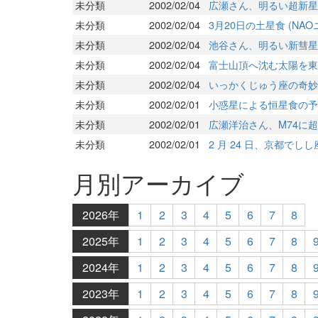
未分類
2002/02/04
広瀬さん、明るい超新星を
未分類
2002/02/04
3月20日の土星食 (NAO
未分類
2002/02/04
池谷さん、明るい新彗星を
未分類
2002/02/04
富士山頂へ沈む太陽を東
未分類
2002/02/04
いっかくじゅう座の奇妙な新
未分類
2002/02/01
小惑星による恒星食の予
未分類
2002/02/01
広瀬洋治さん、M74に超新
未分類
2002/02/01
2 月 24 日、京都で
月別アーカイブ
2026年
1
2
3
4
5
6
7
8
2025年
1
2
3
4
5
6
7
8
2024年
1
2
3
4
5
6
7
8
2023年
1
2
3
4
5
6
7
8