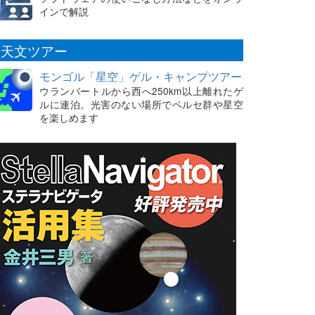
インで解説
天文ツアー
モンゴル「星空」ゲル・キャンプツアー
ウランバートルから西へ250km以上離れたゲ
ルに連泊。光害のない場所でペルセ群や星空
を楽しめます