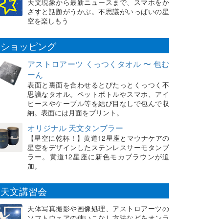
天文現象から最新ニュースまで、スマホをか
ざすと話題がうかぶ。不思議がいっぱいの星
空を楽しもう
ショッピング
アストロアーツ くっつくタオル 〜 包む
ーん
表面と裏面を合わせるとぴたっとくっつく不
思議なタオル。ペットボトルやスマホ、アイ
ピースやケーブル等を結び目なしで包んで収
納。表面には月面をプリント。
オリジナル 天文タンブラー
【星空に乾杯！】黄道12星座とマウナケアの
星空をデザインしたステンレスサーモタンブ
ラー。黄道12星座に新色モカブラウンが追
加。
天文講習会
天体写真撮影や画像処理、アストロアーツの
ソフトウェアの使いこなし方法などをオンラ