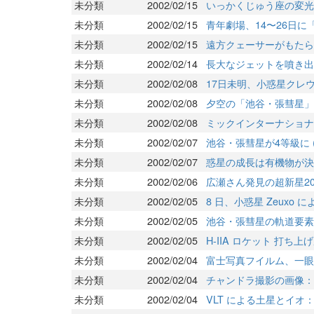
未分類
2002/02/15
いっかくじゅう座の変光
未分類
2002/02/15
青年劇場、14〜26日
未分類
2002/02/15
遠方クェーサーがもたら
未分類
2002/02/14
長大なジェットを噴き出し
未分類
2002/02/08
17日未明、小惑星クレ
未分類
2002/02/08
夕空の「池谷・張彗星」
未分類
2002/02/08
ミックインターナショナ
未分類
2002/02/07
池谷・張彗星が4等級に (
未分類
2002/02/07
惑星の成長は有機物が決め
未分類
2002/02/06
広瀬さん発見の超新星200
未分類
2002/02/05
8 日、小惑星 Zeuxo 
未分類
2002/02/05
池谷・張彗星の軌道要素
未分類
2002/02/05
H-IIA ロケット 打ち
未分類
2002/02/04
富士写真フイルム、一眼デジ
未分類
2002/02/04
チャンドラ撮影の画像：
未分類
2002/02/04
VLT による土星とイ