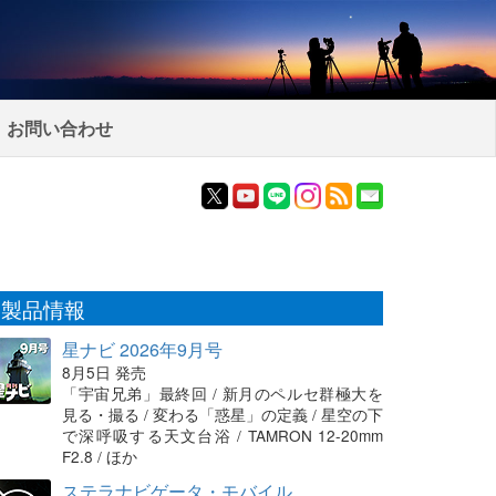
お問い合わせ
製品情報
星ナビ 2026年9月号
8月5日 発売
「宇宙兄弟」最終回 / 新月のペルセ群極大を
見る・撮る / 変わる「惑星」の定義 / 星空の下
で深呼吸する天文台浴 / TAMRON 12-20mm
F2.8 / ほか
ステラナビゲータ・モバイル