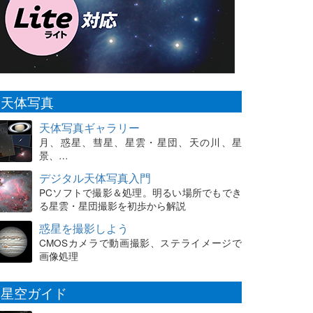
天体写真
天体写真ギャラリー
月、惑星、彗星、星雲・星団、天の川、星
景、…
デジタル天体写真入門
PCソフトで撮影＆処理。明るい場所でもでき
る星雲・星団撮影を初歩から解説
惑星を撮影しよう
CMOSカメラで動画撮影、ステライメージで
画像処理
星空ガイド