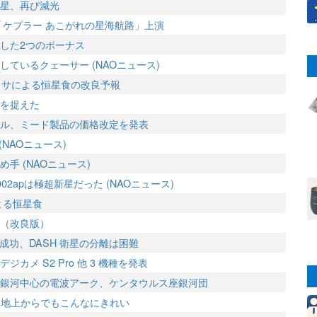
星、再び減光
に「ケプラー あこがれの星海航路」上演
した2つのボーナス
ているクェーサー (NAOニュース)
ウサによる恒星食の改良予報
を捉えた
ル、ミード製品の価格改定を発表
NAOニュース)
手 (NAOニュース)
2apは極超新星だった (NAOニュース)
による恒星食
（改良版）
上げ成功、DASH 衛星の分離は困難
カメ S2 Pro 他 3 機種を発表
銀河中心の電波アーク、ケンタウルス座銀河団
オ：地上からでもこんなにきれい