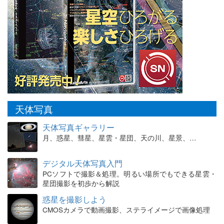
天体写真
天体写真ギャラリー
月、惑星、彗星、星雲・星団、天の川、星景、…
デジタル天体写真入門
PCソフトで撮影＆処理。明るい場所でもできる星雲・
星団撮影を初歩から解説
惑星を撮影しよう
CMOSカメラで動画撮影、ステライメージで画像処理