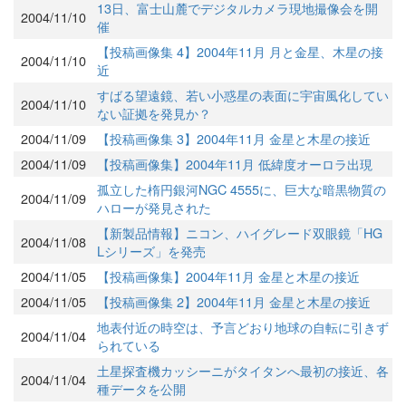
13日、富士山麓でデジタルカメラ現地撮像会を開
2004/11/10
催
【投稿画像集 4】2004年11月 月と金星、木星の接
2004/11/10
近
すばる望遠鏡、若い小惑星の表面に宇宙風化してい
2004/11/10
ない証拠を発見か？
2004/11/09
【投稿画像集 3】2004年11月 金星と木星の接近
2004/11/09
【投稿画像集】2004年11月 低緯度オーロラ出現
孤立した楕円銀河NGC 4555に、巨大な暗黒物質の
2004/11/09
ハローが発見された
【新製品情報】ニコン、ハイグレード双眼鏡「HG
2004/11/08
Lシリーズ」を発売
2004/11/05
【投稿画像集】2004年11月 金星と木星の接近
2004/11/05
【投稿画像集 2】2004年11月 金星と木星の接近
地表付近の時空は、予言どおり地球の自転に引きず
2004/11/04
られている
土星探査機カッシーニがタイタンへ最初の接近、各
2004/11/04
種データを公開