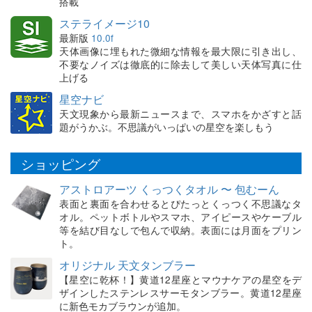
搭載
ステライメージ10
最新版
10.0f
天体画像に埋もれた微細な情報を最大限に引き出し、
不要なノイズは徹底的に除去して美しい天体写真に仕
上げる
星空ナビ
天文現象から最新ニュースまで、スマホをかざすと話
題がうかぶ。不思議がいっぱいの星空を楽しもう
ショッピング
アストロアーツ くっつくタオル 〜 包むーん
表面と裏面を合わせるとぴたっとくっつく不思議なタ
オル。ペットボトルやスマホ、アイピースやケーブル
等を結び目なしで包んで収納。表面には月面をプリン
ト。
オリジナル 天文タンブラー
【星空に乾杯！】黄道12星座とマウナケアの星空をデ
ザインしたステンレスサーモタンブラー。黄道12星座
に新色モカブラウンが追加。