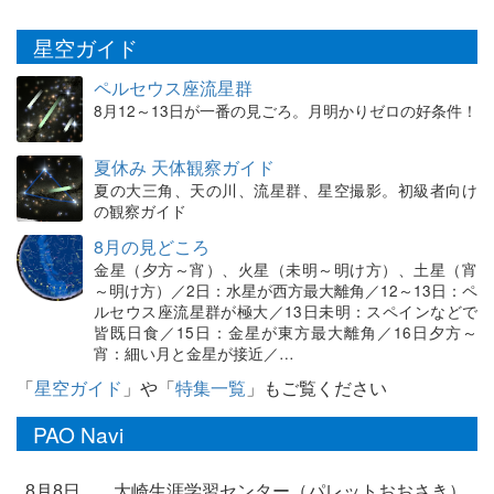
星空ガイド
ペルセウス座流星群
8月12～13日が一番の見ごろ。月明かりゼロの好条件！
夏休み 天体観察ガイド
夏の大三角、天の川、流星群、星空撮影。初級者向け
の観察ガイド
8月の見どころ
金星（夕方～宵）、火星（未明～明け方）、土星（宵
～明け方）／2日：水星が西方最大離角／12～13日：ペ
ルセウス座流星群が極大／13日未明：スペインなどで
皆既日食／15日：金星が東方最大離角／16日夕方～
宵：細い月と金星が接近／…
「
星空ガイド
」や「
特集一覧
」もご覧ください
PAO Navi