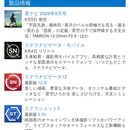
製品情報
星ナビ 2026年9月号
8月5日 発売
「宇宙兄弟」最終回 / 新月のペルセ群極大を見る・撮る
/ 変わる「惑星」の定義 / 星空の下で深呼吸する天文台
浴 / TAMRON 12-20mm F2.8 / ほか
ステラナビゲータ・モバイル
8月4日 リリース
天体観察・撮影用モバイルアプリ。高精度な計算とリ
ッチな星図表示をスマートフォンで「いつでもどこで
も、ステラナビゲータ」
ステラナビゲータ12
最新版
12.0i
美しい描画、豊富な天体データ、オリジナル番組エデ
ィタなど「星空ひろがる 楽しさひろげる」天文シミュ
レーション
ステラショット3
最新版
3.0o
純国産のオールインワン天体撮影ソフトがパワーアッ
プ。ライブスタックやオートフォーカスなど新機能も