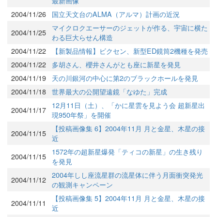
最新画像
2004/11/26
国立天文台のALMA（アルマ）計画の近況
マイクロクエーサーのジェットが作る、宇宙に横た
2004/11/25
わる巨大らせん構造
2004/11/22
【新製品情報】ビクセン、新型ED鏡筒2機種を発売
2004/11/22
多胡さん、櫻井さんがとも座に新星を発見
2004/11/19
天の川銀河の中心に第2のブラックホールを発見
2004/11/18
世界最大の公開望遠鏡「なゆた」完成
12月11日（土）、「かに星雲を見よう会 超新星出
2004/11/17
現950年祭」を開催
【投稿画像集 6】2004年11月 月と金星、木星の接
2004/11/15
近
1572年の超新星爆発「ティコの新星」の生き残り
2004/11/15
を発見
2004年しし座流星群の流星体に伴う月面衝突発光
2004/11/12
の観測キャンペーン
【投稿画像集 5】2004年11月 月と金星、木星の接
2004/11/11
近