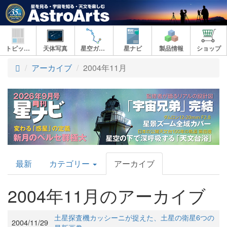
トピックス
天体写真
星空ガイド
星ナビ
製品情報
ショップ
アーカイブ
2004年11月
AstroArts
最新
カテゴリー
アーカイブ
Topics
2004年11月のアーカイブ
土星探査機カッシーニが捉えた、土星の衛星6つの
2004/11/29