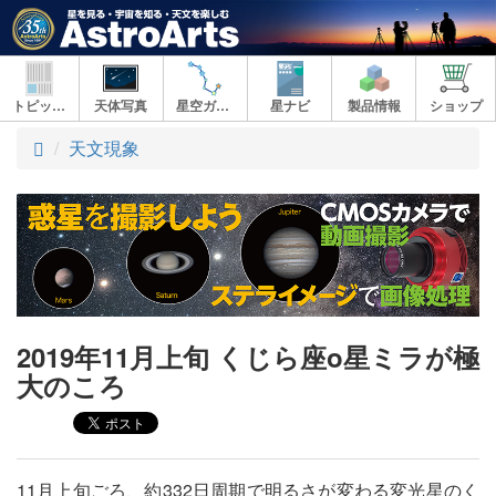
トピックス
天体写真
星空ガイド
星ナビ
製品情報
ショップ
ト
天文現象
ッ
プ
2019年11月上旬 くじら座ο星ミラが極
大のころ
11月上旬ごろ、約332日周期で明るさが変わる変光星のく