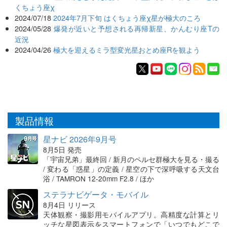
くちょう座χ
2024/07/18
2024年7月下旬 はくちょう座χ星が極大のころ
2024/05/28
爆発が近いと予想される再帰新星、かんむり座Tの
近況
2024/04/26
極大を迎えるミラ型変光星おとめ座Rを観よう
製品情報
星ナビ 2026年9月号
8月5日 発売
「宇宙兄弟」最終回 / 新月のペルセ群極大を見る・撮る
/ 変わる「惑星」の定義 / 星空の下で深呼吸する天文台
浴 / TAMRON 12-20mm F2.8 / ほか
ステラナビゲータ・モバイル
8月4日 リリース
天体観察・撮影用モバイルアプリ。高精度な計算とリ
ッチな星図表示をスマートフォンで「いつでもどこで