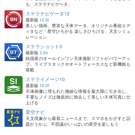
も、ステラナビゲータ」
ステラナビゲータ12
最新版
12.0i
美しい描画、豊富な天体データ、オリジナル番組エデ
ィタなど「星空ひろがる 楽しさひろげる」天文シミュ
レーション
ステラショット3
最新版
3.0o
純国産のオールインワン天体撮影ソフトがパワーアッ
プ。ライブスタックやオートフォーカスなど新機能も
搭載
ステライメージ10
最新版
10.0f
天体画像に埋もれた微細な情報を最大限に引き出し、
不要なノイズは徹底的に除去して美しい天体写真に仕
上げる
星空ナビ
天文現象から最新ニュースまで、スマホをかざすと話
題がうかぶ。不思議がいっぱいの星空を楽しもう