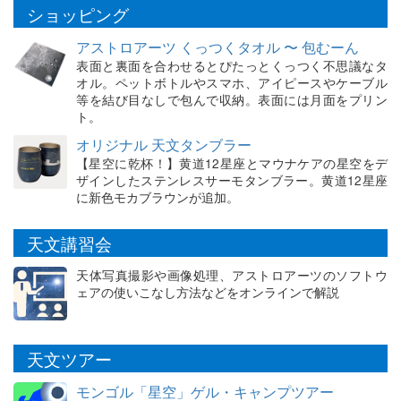
ショッピング
アストロアーツ くっつくタオル 〜 包むーん
表面と裏面を合わせるとぴたっとくっつく不思議なタ
オル。ペットボトルやスマホ、アイピースやケーブル
等を結び目なしで包んで収納。表面には月面をプリン
ト。
オリジナル 天文タンブラー
【星空に乾杯！】黄道12星座とマウナケアの星空をデ
ザインしたステンレスサーモタンブラー。黄道12星座
に新色モカブラウンが追加。
天文講習会
天体写真撮影や画像処理、アストロアーツのソフトウ
ェアの使いこなし方法などをオンラインで解説
天文ツアー
モンゴル「星空」ゲル・キャンプツアー