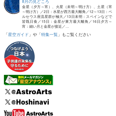
8月の見どころ
金星（夕方～宵）、火星（未明～明け方）、土星（宵
～明け方）／2日：水星が西方最大離角／12～13日：ペ
ルセウス座流星群が極大／13日未明：スペインなどで
皆既日食／15日：金星が東方最大離角／16日夕方～
宵：細い月と金星が接近／…
「
星空ガイド
」や「
特集一覧
」もご覧ください