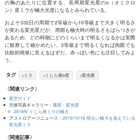
の胸のあたりに位置する、長周期変光星のο（オミクロ
ン）星ミラが極大光度になるとみられている。
およそ332日の周期で2等級から10等級まで大きく明るさ
が変わる変光星だが、周期も極大時の明るさもばらつきが
あるため、どの時期にどのくらいまで明るくなるかは実際
に観察して確かめたい。3等級まで明るくなれば肉眼でも
比較的簡単に見えるはずだ。赤っぽい色にも注目してみよ
う。
タグ
ミラ
くじら座ο星
変光星
〈関連リンク〉
星空ガイド
天体写真ギャラリー：
重星・変光星
2018年 くじら座ミラの極大
アストロアーツニュース：
2019/10/16 明るい極大を迎えている
変光星ミラ
関連記事