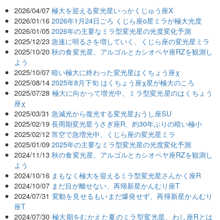
2026/04/07
極大を迎える変光星いっかくじゅう座X
2026/01/16
2026年1月24日ごろ くじら座ο星ミラが極大光度
2026/01/05
2026年の主要なミラ型変光星の光度変化予測
2025/12/23
急速に明るさを増していく、くじら座の変光星ミラ
2025/10/20
秋の食変光星、アルゴルとカシオペヤ座RZを観測し
よう
2025/10/07
暗い極大に終わった変光星はくちょう座χ
2025/08/14
2025年8月下旬 はくちょう座χ星が極大のころ
2025/07/28
極大に向かって増光中、ミラ型変光星のはくちょう
座χ
2025/03/31
急減光から復光する変光星おうし座SU
2025/02/19
長周期変光星うさぎ座R、約30年ぶりの暗い極小
2025/02/12
宵空で急増光中、くじら座の変光星ミラ
2025/01/09
2025年の主要なミラ型変光星の光度変化予測
2024/11/13
秋の食変光星、アルゴルとカシオペヤ座RZを観測し
よう
2024/10/16
まもなく極大を迎えるミラ型変光星さんかく座R
2024/10/07
まだ目が離せない、再帰新星かんむり座T
2024/07/31
変動を見せるもいまだ爆発せず、再帰新星かんむり
座T
2024/07/30
極大期をむかえた夏のミラ型変光星、わし座Rとは