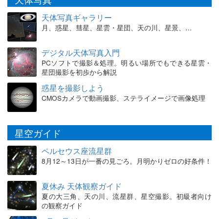
天体写真ギャラリー
月、惑星、彗星、星雲・星団、天の川、星景、…
デジタル天体写真入門
PCソフトで撮影＆処理。明るい場所でもできる星雲・
星団撮影を初歩から解説
惑星を撮影しよう
CMOSカメラで動画撮影、ステライメージで画像処理
星空ガイド
ペルセウス座流星群
8月12～13日が一番の見ごろ。月明かりゼロの好条件！
夏休み 天体観察ガイド
夏の大三角、天の川、流星群、星空撮影。初級者向け
の観察ガイド