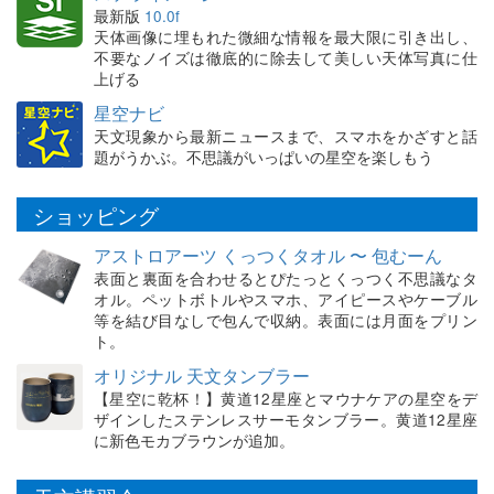
最新版
10.0f
天体画像に埋もれた微細な情報を最大限に引き出し、
不要なノイズは徹底的に除去して美しい天体写真に仕
上げる
星空ナビ
天文現象から最新ニュースまで、スマホをかざすと話
題がうかぶ。不思議がいっぱいの星空を楽しもう
ショッピング
アストロアーツ くっつくタオル 〜 包むーん
表面と裏面を合わせるとぴたっとくっつく不思議なタ
オル。ペットボトルやスマホ、アイピースやケーブル
等を結び目なしで包んで収納。表面には月面をプリン
ト。
オリジナル 天文タンブラー
【星空に乾杯！】黄道12星座とマウナケアの星空をデ
ザインしたステンレスサーモタンブラー。黄道12星座
に新色モカブラウンが追加。