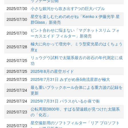
ップデータ公開
2025/07/30
小さな銀河から吹き出す7つの巨大バブル
星空を楽しむためのめがね「Kenko x 伊藤光学 星
2025/07/30
群Glass」新発売
ピント合わせに悩まない「マグネットスリム フォ
2025/07/30
ーカスエイド フィルター」新発売
極大に向かって増光中、ミラ型変光星のはくちょう
2025/07/28
座χ
リュウグウ試料で太陽系最古の岩石の年代測定に成
2025/07/25
功
2025/07/25
2025年8月の星空ガイド
2025/07/25
2025年7月31日 みずがめ座δ南流星群が極大
最も重いブラックホール合体による重力波の記録を
2025/07/24
更新
2025/07/24
2025年7月31日 パラスがいるか座で衝
公転周期3800年、すばる望遠鏡が見つけた太陽系
2025/07/23
の「化石」
星空撮影用のソフトフィルター「リア プロソフト
2025/07/23