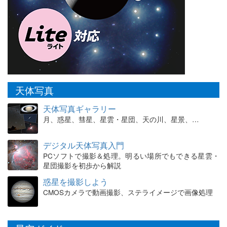
天体写真
天体写真ギャラリー
月、惑星、彗星、星雲・星団、天の川、星景、…
デジタル天体写真入門
PCソフトで撮影＆処理。明るい場所でもできる星雲・
星団撮影を初歩から解説
惑星を撮影しよう
CMOSカメラで動画撮影、ステライメージで画像処理