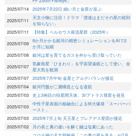
FF Zoom Fisheye」
2025/07/14
2025年7月22日 細い月と金星が並ぶ
天文小物に注目！ドラマ「僕達はまだその星の校則
2025/07/11
を知らない」
2025/07/11
【特集】ペルセウス座流星群（2025年）
8か月かかる銀河の精密シミュレーションをAIで2
2025/07/09
か月に短縮
2025/07/08
銀河は星を育てるガスを外から受け取っていた
気象衛星「ひまわり」を宇宙望遠鏡として使い、金
2025/07/07
星大気を観測
2025/07/07
2025年7月中旬 金星とアルデバランが接近
2025/07/04
銀河円盤が二層構造となる道筋
2025/07/03
史上3例目の恒星間天体、3I/アトラス彗星を発見
中性子星表面の核融合による特大爆発「スーパーバ
2025/07/03
ースト」
2025/07/03
2025年7月上旬 天王星とプレアデス星団が接近
2025/07/02
月の表と裏の違いを解く鍵は塩素にあった
コロナ禍の天文部映画「この夏の星を見る」が7月