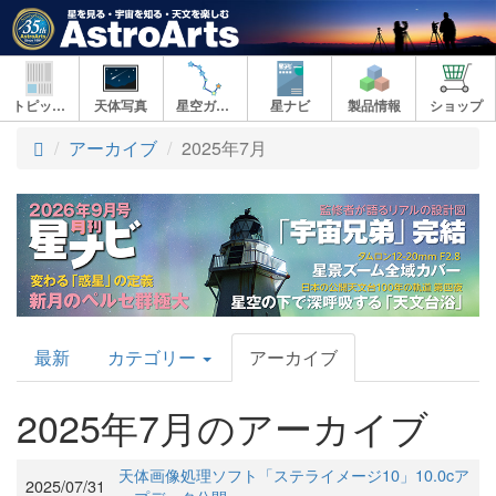
トピックス
天体写真
星空ガイド
星ナビ
製品情報
ショップ
アーカイブ
2025年7月
AstroArts
最新
カテゴリー
アーカイブ
Topics
2025年7月のアーカイブ
天体画像処理ソフト「ステライメージ10」10.0cア
2025/07/31