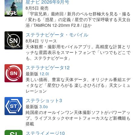
星ナビ 2026年9月号
8月5日 発売
「宇宙兄弟」最終回 / 新月のペルセ群極大を見る・撮る
/ 変わる「惑星」の定義 / 星空の下で深呼吸する天文台
浴 / TAMRON 12-20mm F2.8 / ほか
ステラナビゲータ・モバイル
8月4日 リリース
天体観察・撮影用モバイルアプリ。高精度な計算とリ
ッチな星図表示をスマートフォンで「いつでもどこで
も、ステラナビゲータ」
ステラナビゲータ12
最新版
12.0i
美しい描画、豊富な天体データ、オリジナル番組エデ
ィタなど「星空ひろがる 楽しさひろげる」天文シミュ
レーション
ステラショット3
最新版
3.0o
純国産のオールインワン天体撮影ソフトがパワーアッ
プ。ライブスタックやオートフォーカスなど新機能も
搭載
ステライメージ10