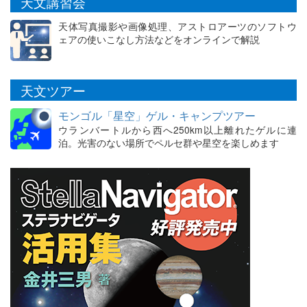
天文講習会
天体写真撮影や画像処理、アストロアーツのソフトウ
ェアの使いこなし方法などをオンラインで解説
天文ツアー
モンゴル「星空」ゲル・キャンプツアー
ウランバートルから西へ250km以上離れたゲルに連
泊。光害のない場所でペルセ群や星空を楽しめます