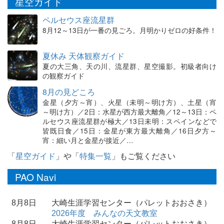
星空ガイド
ペルセウス座流星群
8月12～13日が一番の見ごろ。月明かりゼロの好条件！
夏休み 天体観察ガイド
夏の大三角、天の川、流星群、星空撮影。初級者向け
の観察ガイド
8月の見どころ
金星（夕方～宵）、火星（未明～明け方）、土星（宵
～明け方）／2日：水星が西方最大離角／12～13日：ペ
ルセウス座流星群が極大／13日未明：スペインなどで
皆既日食／15日：金星が東方最大離角／16日夕方～
宵：細い月と金星が接近／…
「
星空ガイド
」や「
特集一覧
」もご覧ください
PAO Navi