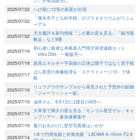
ン」が単品販売に
2025/07/22
へび座に12等の新星が出現
「厚木市子ども科学館」のプラネタリウムがリニュ
2025/07/22
ーアル
天文書評＆新刊情報『この夏の星を見る』『銀河風
2025/07/22
帆走』など8冊
初心者に最適な本格派入門用天体望遠鏡セット
2025/07/19
「infini D50」一般販売へ
2025/07/18
超高エネルギー宇宙線の正体は陽子ではなく原子核
ばら星雲の画像処理を「ステライメージ10」で体
2025/07/17
験
リュウグウのサンプルから発見された予想外の鉱物
2025/07/16
「ジャーフィシャー鉱」
2025/07/15
油井さん、8月1日に2度目のISSへ
大草原で満天の星を見る「モンゴル星空ゲル・キャ
2025/07/15
ンプツアー」参加者募集中
2025/07/15
夏のお出かけに星空写真展はいかが
1本で円周魚眼と対角魚眼「LAOWA 8-15mm F2.8
2025/07/14