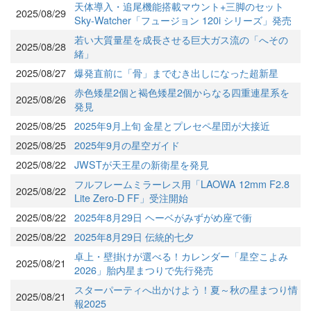
天体導入・追尾機能搭載マウント+三脚のセット
2025/08/29
Sky-Watcher「フュージョン 120i シリーズ」発売
若い大質量星を成長させる巨大ガス流の「へその
2025/08/28
緒」
2025/08/27
爆発直前に「骨」までむき出しになった超新星
赤色矮星2個と褐色矮星2個からなる四重連星系を
2025/08/26
発見
2025/08/25
2025年9月上旬 金星とプレセペ星団が大接近
2025/08/25
2025年9月の星空ガイド
2025/08/22
JWSTが天王星の新衛星を発見
フルフレームミラーレス用「LAOWA 12mm F2.8
2025/08/22
Lite Zero-D FF」受注開始
2025/08/22
2025年8月29日 ヘーベがみずがめ座で衝
2025/08/22
2025年8月29日 伝統的七夕
卓上・壁掛けが選べる！カレンダー「星空こよみ
2025/08/21
2026」胎内星まつりで先行発売
スターパーティへ出かけよう！夏～秋の星まつり情
2025/08/21
報2025