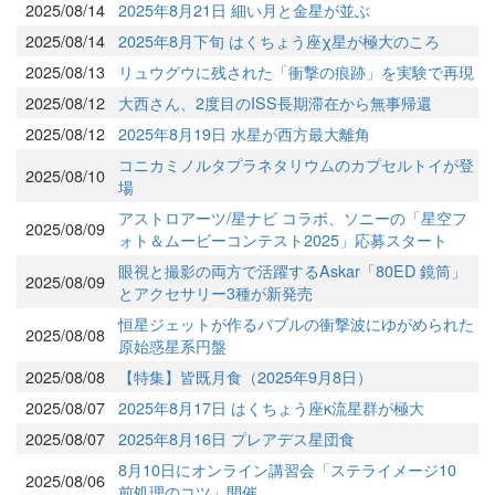
2025/08/14
2025年8月21日 細い月と金星が並ぶ
2025/08/14
2025年8月下旬 はくちょう座χ星が極大のころ
2025/08/13
リュウグウに残された「衝撃の痕跡」を実験で再現
2025/08/12
大西さん、2度目のISS長期滞在から無事帰還
2025/08/12
2025年8月19日 水星が西方最大離角
コニカミノルタプラネタリウムのカプセルトイが登
2025/08/10
場
アストロアーツ/星ナビ コラボ、ソニーの「星空フ
2025/08/09
ォト＆ムービーコンテスト2025」応募スタート
眼視と撮影の両方で活躍するAskar「80ED 鏡筒」
2025/08/09
とアクセサリー3種が新発売
恒星ジェットが作るバブルの衝撃波にゆがめられた
2025/08/08
原始惑星系円盤
2025/08/08
【特集】皆既月食（2025年9月8日）
2025/08/07
2025年8月17日 はくちょう座κ流星群が極大
2025/08/07
2025年8月16日 プレアデス星団食
8月10日にオンライン講習会「ステライメージ10
2025/08/06
前処理のコツ」開催