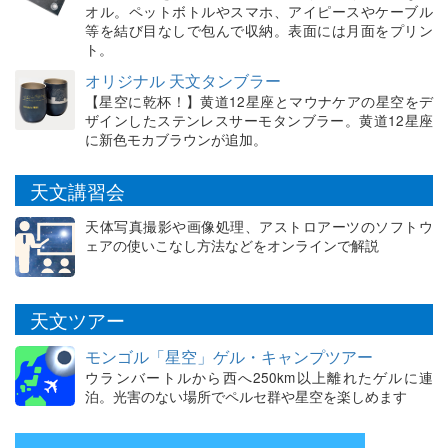
オル。ペットボトルやスマホ、アイピースやケーブル
等を結び目なしで包んで収納。表面には月面をプリン
ト。
オリジナル 天文タンブラー
【星空に乾杯！】黄道12星座とマウナケアの星空をデ
ザインしたステンレスサーモタンブラー。黄道12星座
に新色モカブラウンが追加。
天文講習会
天体写真撮影や画像処理、アストロアーツのソフトウ
ェアの使いこなし方法などをオンラインで解説
天文ツアー
モンゴル「星空」ゲル・キャンプツアー
ウランバートルから西へ250km以上離れたゲルに連
泊。光害のない場所でペルセ群や星空を楽しめます