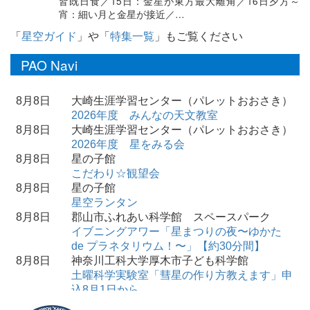
皆既日食／15日：金星が東方最大離角／16日夕方～
宵：細い月と金星が接近／…
「
星空ガイド
」や「
特集一覧
」もご覧ください
PAO Navi