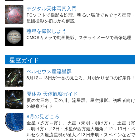
デジタル天体写真入門
PCソフトで撮影＆処理。明るい場所でもできる星雲・
星団撮影を初歩から解説
惑星を撮影しよう
CMOSカメラで動画撮影、ステライメージで画像処理
星空ガイド
ペルセウス座流星群
8月12～13日が一番の見ごろ。月明かりゼロの好条件！
夏休み 天体観察ガイド
夏の大三角、天の川、流星群、星空撮影。初級者向け
の観察ガイド
8月の見どころ
金星（夕方～宵）、火星（未明～明け方）、土星（宵
～明け方）／2日：水星が西方最大離角／12～13日：ペ
ルセウス座流星群が極大／13日未明：スペインなどで