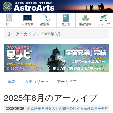
トピックス
天体写真
星空ガイド
星ナビ
製品情報
ショップ
アーカイブ
2025年8月
AstroArts
最新
カテゴリー
アーカイブ
Topics
2025年8月のアーカイブ
2025/08/29
原始惑星系円盤のすき間を公転する系外惑星を発見