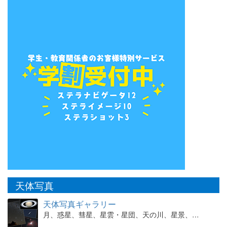
天体写真
天体写真ギャラリー
月、惑星、彗星、星雲・星団、天の川、星景、…