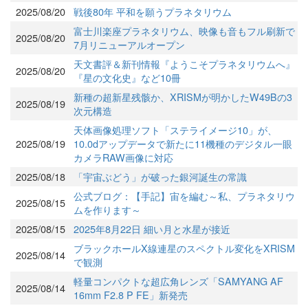
2025/08/20
戦後80年 平和を願うプラネタリウム
富士川楽座プラネタリウム、映像も音もフル刷新で
2025/08/20
7月リニューアルオープン
天文書評＆新刊情報『ようこそプラネタリウムへ』
2025/08/20
『星の文化史』など10冊
新種の超新星残骸か、XRISMが明かしたW49Bの3
2025/08/19
次元構造
天体画像処理ソフト「ステライメージ10」が、
2025/08/19
10.0dアップデータで新たに11機種のデジタル一眼
カメラRAW画像に対応
2025/08/18
「宇宙ぶどう」が破った銀河誕生の常識
公式ブログ：【手記】宙を編む～私、プラネタリウ
2025/08/15
ムを作ります～
2025/08/15
2025年8月22日 細い月と水星が接近
ブラックホールX線連星のスペクトル変化をXRISM
2025/08/14
で観測
軽量コンパクトな超広角レンズ「SAMYANG AF
2025/08/14
16mm F2.8 P FE」新発売