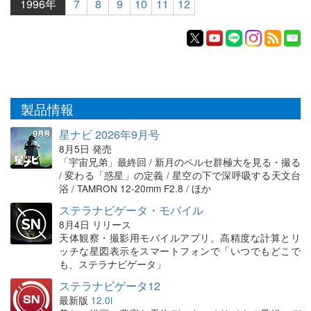
1996年
7
8
9
10
11
12
製品情報
星ナビ 2026年9月号
8月5日 発売
「宇宙兄弟」最終回 / 新月のペルセ群極大を見る・撮る
/ 変わる「惑星」の定義 / 星空の下で深呼吸する天文台
浴 / TAMRON 12-20mm F2.8 / ほか
ステラナビゲータ・モバイル
8月4日 リリース
天体観察・撮影用モバイルアプリ。高精度な計算とリ
ッチな星図表示をスマートフォンで「いつでもどこで
も、ステラナビゲータ」
ステラナビゲータ12
最新版
12.0i