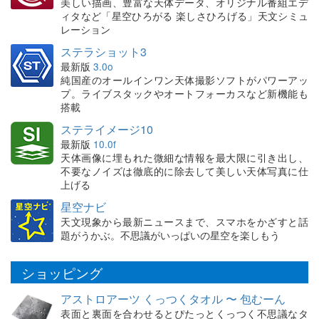
美しい描画、豊富な天体データ、オリジナル番組エデ
ィタなど「星空ひろがる 楽しさひろげる」天文シミュ
レーション
ステラショット3
最新版
3.0o
純国産のオールインワン天体撮影ソフトがパワーアッ
プ。ライブスタックやオートフォーカスなど新機能も
搭載
ステライメージ10
最新版
10.0f
天体画像に埋もれた微細な情報を最大限に引き出し、
不要なノイズは徹底的に除去して美しい天体写真に仕
上げる
星空ナビ
天文現象から最新ニュースまで、スマホをかざすと話
題がうかぶ。不思議がいっぱいの星空を楽しもう
ショッピング
アストロアーツ くっつくタオル 〜 包むーん
表面と裏面を合わせるとぴたっとくっつく不思議なタ