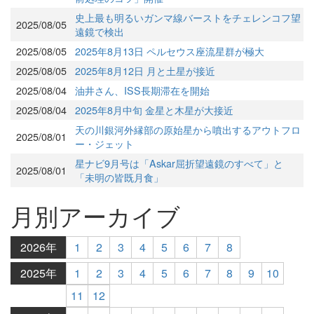
史上最も明るいガンマ線バーストをチェレンコフ望
2025/08/05
遠鏡で検出
2025/08/05
2025年8月13日 ペルセウス座流星群が極大
2025/08/05
2025年8月12日 月と土星が接近
2025/08/04
油井さん、ISS長期滞在を開始
2025/08/04
2025年8月中旬 金星と木星が大接近
天の川銀河外縁部の原始星から噴出するアウトフロ
2025/08/01
ー・ジェット
星ナビ9月号は「Askar屈折望遠鏡のすべて」と
2025/08/01
「未明の皆既月食」
月別アーカイブ
2026年
1
2
3
4
5
6
7
8
2025年
1
2
3
4
5
6
7
8
9
10
11
12