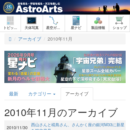
トピックス
天体写真
星空ガイド
星ナビ
製品情報
ショップ
アーカイブ
2010年11月
AstroArts
最新
カテゴリー
アーカイブ
Topics
2010年11月のアーカイブ
西山さんと椛島さん、さんかく座の銀河M33に新星
2010/11/30