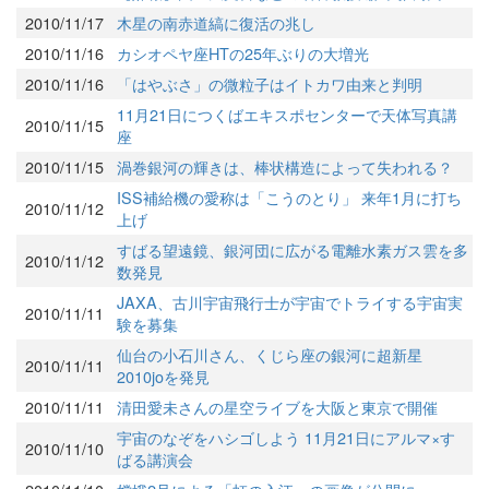
2010/11/17
木星の南赤道縞に復活の兆し
2010/11/16
カシオペヤ座HTの25年ぶりの大増光
2010/11/16
「はやぶさ」の微粒子はイトカワ由来と判明
11月21日につくばエキスポセンターで天体写真講
2010/11/15
座
2010/11/15
渦巻銀河の輝きは、棒状構造によって失われる？
ISS補給機の愛称は「こうのとり」 来年1月に打ち
2010/11/12
上げ
すばる望遠鏡、銀河団に広がる電離水素ガス雲を多
2010/11/12
数発見
JAXA、古川宇宙飛行士が宇宙でトライする宇宙実
2010/11/11
験を募集
仙台の小石川さん、くじら座の銀河に超新星
2010/11/11
2010joを発見
2010/11/11
清田愛未さんの星空ライブを大阪と東京で開催
宇宙のなぞをハシゴしよう 11月21日にアルマ×す
2010/11/10
ばる講演会