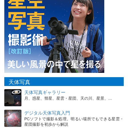
天体写真
天体写真ギャラリー
月、惑星、彗星、星雲・星団、天の川、星景、…
デジタル天体写真入門
PCソフトで撮影＆処理。明るい場所でもできる星雲・
星団撮影を初歩から解説