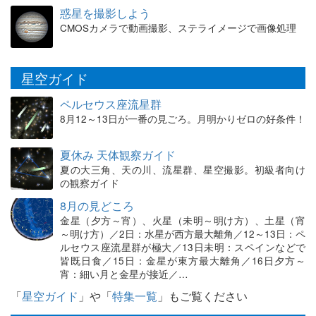
惑星を撮影しよう
CMOSカメラで動画撮影、ステライメージで画像処理
星空ガイド
ペルセウス座流星群
8月12～13日が一番の見ごろ。月明かりゼロの好条件！
夏休み 天体観察ガイド
夏の大三角、天の川、流星群、星空撮影。初級者向け
の観察ガイド
8月の見どころ
金星（夕方～宵）、火星（未明～明け方）、土星（宵
～明け方）／2日：水星が西方最大離角／12～13日：ペ
ルセウス座流星群が極大／13日未明：スペインなどで
皆既日食／15日：金星が東方最大離角／16日夕方～
宵：細い月と金星が接近／…
「
星空ガイド
」や「
特集一覧
」もご覧ください