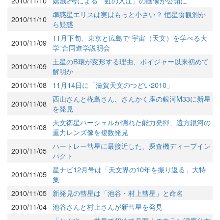
2010/11/10
嫦娥2号による「虹の入江」の画像が公開に
準惑星エリスは実はもっと小さい？ 恒星食観測か
2010/11/10
ら疑惑
11月下旬、東京と広島で“宇宙（天文）を学べる大
2010/11/09
学”合同進学説明会
土星のB環が変形する理由、ボイジャー以来初めて
2010/11/09
解明か
2010/11/08
11月14日に「滋賀天文のつどい2010」
西山さんと椛島さん、さんかく座の銀河M33に新星
2010/11/08
を発見
天文衛星ハーシェルが隠れた能力発揮、遠方銀河の
2010/11/08
重力レンズ像を複数発見
ハートレー彗星に最接近した、探査機ディープイン
2010/11/05
パクト
星ナビ12月号は「天文界の10年を振り返る」大特
2010/11/05
集
2010/11/05
新発見の彗星は「池谷・村上彗星」と命名
2010/11/04
池谷さんと村上さんが新彗星を発見