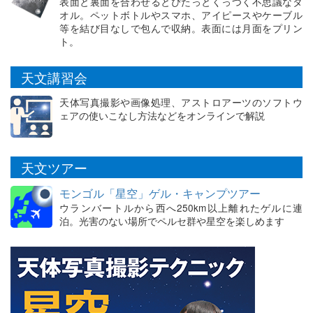
表面と裏面を合わせるとぴたっとくっつく不思議なタ
オル。ペットボトルやスマホ、アイピースやケーブル
等を結び目なしで包んで収納。表面には月面をプリン
ト。
天文講習会
天体写真撮影や画像処理、アストロアーツのソフトウ
ェアの使いこなし方法などをオンラインで解説
天文ツアー
モンゴル「星空」ゲル・キャンプツアー
ウランバートルから西へ250km以上離れたゲルに連
泊。光害のない場所でペルセ群や星空を楽しめます