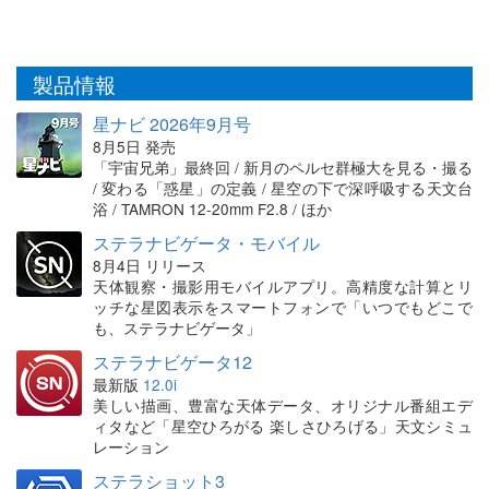
製品情報
星ナビ 2026年9月号
8月5日 発売
「宇宙兄弟」最終回 / 新月のペルセ群極大を見る・撮る
/ 変わる「惑星」の定義 / 星空の下で深呼吸する天文台
浴 / TAMRON 12-20mm F2.8 / ほか
ステラナビゲータ・モバイル
8月4日 リリース
天体観察・撮影用モバイルアプリ。高精度な計算とリ
ッチな星図表示をスマートフォンで「いつでもどこで
も、ステラナビゲータ」
ステラナビゲータ12
最新版
12.0i
美しい描画、豊富な天体データ、オリジナル番組エデ
ィタなど「星空ひろがる 楽しさひろげる」天文シミュ
レーション
ステラショット3