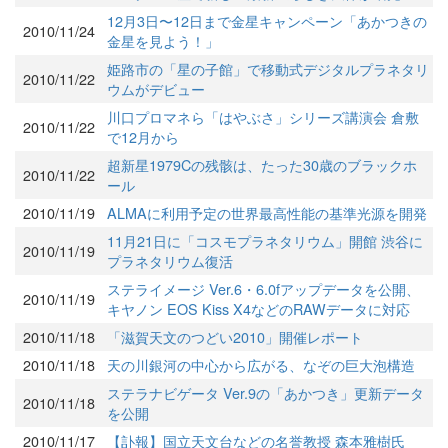
12月3日〜12日まで金星キャンペーン「あかつきの
2010/11/24
金星を見よう！」
姫路市の「星の子館」で移動式デジタルプラネタリ
2010/11/22
ウムがデビュー
川口プロマネら「はやぶさ」シリーズ講演会 倉敷
2010/11/22
で12月から
超新星1979Cの残骸は、たった30歳のブラックホ
2010/11/22
ール
2010/11/19
ALMAに利用予定の世界最高性能の基準光源を開発
11月21日に「コスモプラネタリウム」開館 渋谷に
2010/11/19
プラネタリウム復活
ステライメージ Ver.6・6.0fアップデータを公開、
2010/11/19
キヤノン EOS Kiss X4などのRAWデータに対応
2010/11/18
「滋賀天文のつどい2010」開催レポート
2010/11/18
天の川銀河の中心から広がる、なぞの巨大泡構造
ステラナビゲータ Ver.9の「あかつき」更新データ
2010/11/18
を公開
2010/11/17
【訃報】国立天文台などの名誉教授 森本雅樹氏