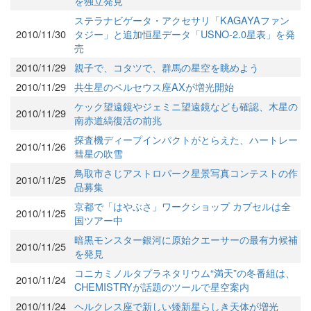
を独立発見
ステラナビゲータ・アクセサリ「KAGAYAファン
2010/11/30
タジー」と追加恒星データ「USNO-2.0星表」を発
売
2010/11/29
親子で、コタツで、群馬の星空を眺めよう
2010/11/29
共生星のペルセウス座AXが増光開始
ケック望遠鏡やジェミニ望遠鏡なども確認、木星の
2010/11/29
南赤道縞復活の前兆
探査機ディープインパクトがとらえた、ハートレー
2010/11/26
彗星の吹雪
鳥取市さじアストロパーク星景写真コンテストの作
2010/11/25
品募集
京都で「はやぶさ」ワークショップ カプセルは全
2010/11/25
国ツアー中
暗黒モンスター銀河に原始クエーサーの最有力候補
2010/11/25
を発見
コニカミノルタプラネタリウム“満天”の冬番組は、
2010/11/24
CHEMISTRYが話題のツールで星空案内
2010/11/24
ヘルクレス座で新しい矮新星らしき天体が増光