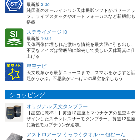
最新版
3.0o
純国産のオールインワン天体撮影ソフトがパワーアッ
プ。ライブスタックやオートフォーカスなど新機能も
搭載
ステライメージ10
最新版
10.0f
天体画像に埋もれた微細な情報を最大限に引き出し、
不要なノイズは徹底的に除去して美しい天体写真に仕
上げる
星空ナビ
天文現象から最新ニュースまで、スマホをかざすと話
題がうかぶ。不思議がいっぱいの星空を楽しもう
ショッピング
オリジナル 天文タンブラー
【星空に乾杯！】黄道12星座とマウナケアの星空をデ
ザインしたステンレスサーモタンブラー。黄道12星座
に新色モカブラウンが追加。
アストロアーツ くっつくタオル 〜 包むーん