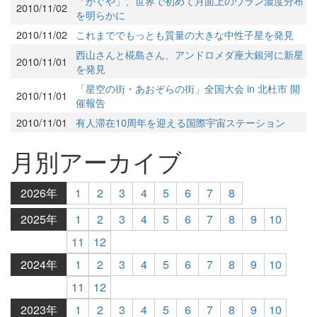
「かぐや」、世界で初めて月面上のウラン濃度分布
2010/11/02
を明らかに
2010/11/02
これまででもっとも質量の大きな中性子星を発見
西山さんと椛島さん、アンドロメダ座大銀河に新星
2010/11/01
を発見
「星空の街・あおぞらの街」全国大会 in 北杜市 開
2010/11/01
催報告
2010/11/01
有人滞在10周年を迎える国際宇宙ステーション
月別アーカイブ
2026年
1
2
3
4
5
6
7
8
2025年
1
2
3
4
5
6
7
8
9
10
11
12
2024年
1
2
3
4
5
6
7
8
9
10
11
12
2023年
1
2
3
4
5
6
7
8
9
10