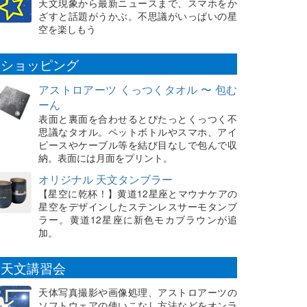
天文現象から最新ニュースまで、スマホをか
ざすと話題がうかぶ。不思議がいっぱいの星
空を楽しもう
ショッピング
アストロアーツ くっつくタオル 〜 包む
ーん
表面と裏面を合わせるとぴたっとくっつく不
思議なタオル。ペットボトルやスマホ、アイ
ピースやケーブル等を結び目なしで包んで収
納。表面には月面をプリント。
オリジナル 天文タンブラー
【星空に乾杯！】黄道12星座とマウナケアの
星空をデザインしたステンレスサーモタンブ
ラー。黄道12星座に新色モカブラウンが追
加。
天文講習会
天体写真撮影や画像処理、アストロアーツの
ソフトウェアの使いこなし方法などをオンラ