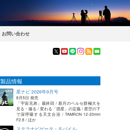
お問い合わせ
製品情報
星ナビ 2026年9月号
8月5日 発売
「宇宙兄弟」最終回 / 新月のペルセ群極大を
見る・撮る / 変わる「惑星」の定義 / 星空の下
で深呼吸する天文台浴 / TAMRON 12-20mm
F2.8 / ほか
ステラナビゲータ・モバイル