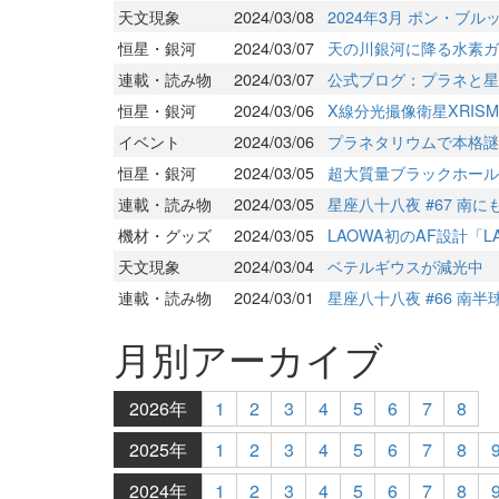
天文現象
2024/03/08
2024年3月 ポン・ブ
恒星・銀河
2024/03/07
天の川銀河に降る水素ガ
連載・読み物
2024/03/07
公式ブログ：プラネと星
恒星・銀河
2024/03/06
X線分光撮像衛星XRI
イベント
2024/03/06
プラネタリウムで本格謎
恒星・銀河
2024/03/05
超大質量ブラックホール
連載・読み物
2024/03/05
星座八十八夜 #67 南
機材・グッズ
2024/03/05
LAOWA初のAF設計「LA
天文現象
2024/03/04
ベテルギウスが減光中
連載・読み物
2024/03/01
星座八十八夜 #66 南
月別アーカイブ
2026年
1
2
3
4
5
6
7
8
2025年
1
2
3
4
5
6
7
8
2024年
1
2
3
4
5
6
7
8