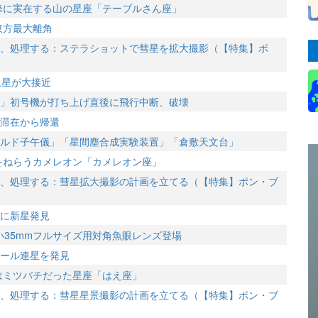
望峰に実在する山の星座「テーブルさん座」
が東方最大離角
、処理する：ステラショットで彗星を拡大撮影（【特集】ポ
と土星が大接近
」初号機が打ち上げ直後に飛行中断、破壊
滞在から帰還
ルド子午儀」「星間塵合成実験装置」「倉敷天文台」
エをねらうカメレオン「カメレオン座」
、処理する：彗星拡大撮影の計画を立てる（【特集】ポン・ブ
に新星発見
明るい35mmフルサイズ用対角魚眼レンズ登場
ール連星を発見
初はミツバチだった星座「はえ座」
、処理する：彗星星景撮影の計画を立てる（【特集】ポン・ブ