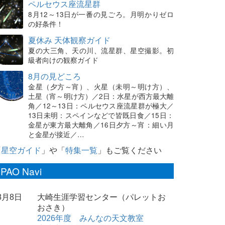
ペルセウス座流星群
8月12～13日が一番の見ごろ。月明かりゼロ
の好条件！
夏休み 天体観察ガイド
夏の大三角、天の川、流星群、星空撮影。初
級者向けの観察ガイド
8月の見どころ
金星（夕方～宵）、火星（未明～明け方）、
土星（宵～明け方）／2日：水星が西方最大離
角／12～13日：ペルセウス座流星群が極大／
13日未明：スペインなどで皆既日食／15日：
金星が東方最大離角／16日夕方～宵：細い月
と金星が接近／…
「
星空ガイド
」や「
特集一覧
」もご覧ください
PAO Navi