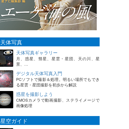
天体写真
天体写真ギャラリー
月、惑星、彗星、星雲・星団、天の川、星
景、…
デジタル天体写真入門
PCソフトで撮影＆処理。明るい場所でもでき
る星雲・星団撮影を初歩から解説
惑星を撮影しよう
CMOSカメラで動画撮影、ステライメージで
画像処理
星空ガイド