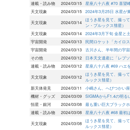
連載・読み物
2024/03/15
星座八十八夜 #70 喜
天文現象
2024/03/15
2024年3月25日 水星
ほうき星を見て、撮って
天文現象
2024/03/14
ン・ブルックス彗星）
天文現象
2024/03/14
2024年3月下旬 金星
宇宙開発
2024/03/13
民間ロケット「カイロス
宇宙開発
2024/03/13
古川さん、半年間の宇宙
その他
2024/03/12
日本天文遺産に「レプソ
連載・読み物
2024/03/12
星座八十八夜 #69 ハ
ほうき星を見て、撮って
天文現象
2024/03/12
ルックス彗星）
新天体発見
2024/03/11
小嶋さん、へびつかい座
機材・グッズ
2024/03/09
SIGMAからF1.4の
恒星・銀河
2024/03/08
最も重い巨大ブラックホ
連載・読み物
2024/03/08
星座八十八夜 #68 最
ほうき星を見て、撮って
天文現象
2024/03/08
ルックス彗星）