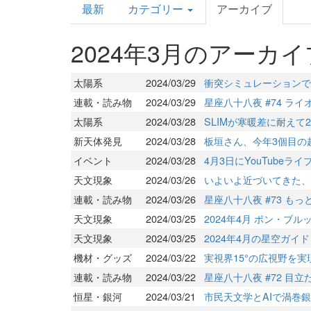
最新
カテゴリー
アーカイブ
Topics
2024年3月のアーカイ
太陽系
2024/03/29
衝突シミュレーションで
連載・読み物
2024/03/29
星座八十八夜 #74 ラ
太陽系
2024/03/28
SLIMが寒暖差に耐えて
新天体発見
2024/03/28
板垣さん、今年3個目の
イベント
2024/03/28
4月3日にYouTube
天文現象
2024/03/26
いよいよ近づいてきた、
連載・読み物
2024/03/26
星座八十八夜 #73 も
天文現象
2024/03/25
2024年4月 ポン・ブ
天文現象
2024/03/25
2024年4月の星空ガイド
機材・グッズ
2024/03/22
実視界15°の広視野を実現し
連載・読み物
2024/03/22
星座八十八夜 #72 目
恒星・銀河
2024/03/21
市民天文学とAIで渦巻