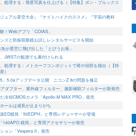
、処理する：彗星写真を仕上げる（【特集】ポン・ブルックス
ジュアル星空大全』『ナイトハイクのススメ』『宇宙の教科
！Webアプリ「COIAS」
ンズと防振双眼鏡お試しレンタルサービスを開始
飛ぶ魚が星空に飛び出した「とびうお座」
、JWSTの観測でも裏付けられる
、処理する：メトカーフコンポジットで尾や頭部を描出（【特
星）
」5.0aアップデータ公開 ニコンZ 8の問題を修正
陽撮影用アダプター、紫外線フィルター、撮影補助フィルターが新発売
却CMOSカメラ「Apollo-M MAX PRO」発売
ホールは成長が止まりがち
派ED鏡筒「50EDPH」と専用レデューサーが登場
筒「140APO 鏡筒」と専用アクセサリーが発売
ン「Vespera II」発売