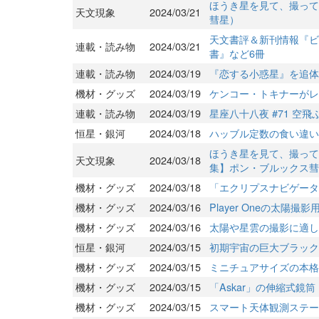
ほうき星を見て、撮って
天文現象
2024/03/21
彗星）
天文書評＆新刊情報『ビ
連載・読み物
2024/03/21
書』など6冊
連載・読み物
2024/03/19
『恋する小惑星』を追体験
機材・グッズ
2024/03/19
ケンコー・トキナーがレ
連載・読み物
2024/03/19
星座八十八夜 #71 空
恒星・銀河
2024/03/18
ハッブル定数の食い違い
ほうき星を見て、撮って
天文現象
2024/03/18
集】ポン・ブルックス彗
機材・グッズ
2024/03/18
「エクリプスナビゲータ5
機材・グッズ
2024/03/16
Player Oneの太
機材・グッズ
2024/03/16
太陽や星雲の撮影に適した冷
恒星・銀河
2024/03/15
初期宇宙の巨大ブラック
機材・グッズ
2024/03/15
ミニチュアサイズの本格
機材・グッズ
2024/03/15
「Askar」の伸縮式鏡
機材・グッズ
2024/03/15
スマート天体観測ステーショ