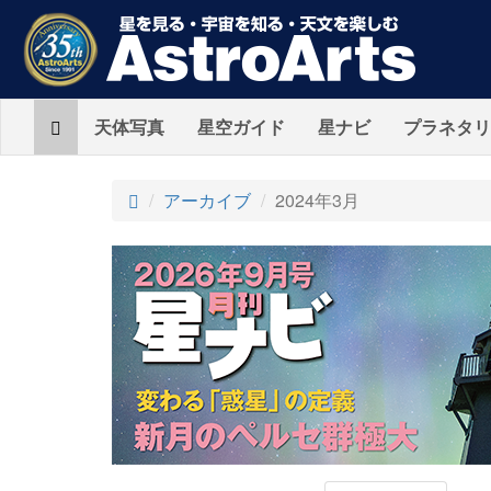
Home
天体写真
星空ガイド
星ナビ
プラネタリ
アーカイブ
2024年3月
AstroArts