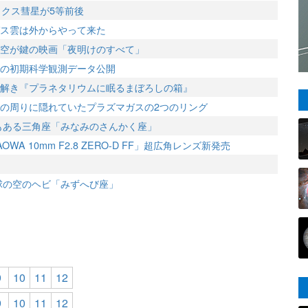
ルックス彗星が5等前後
ス雲は外からやって来た
空が鍵の映画「夜明けのすべて」
SMの初期科学観測データ公開
解き『プラネタリウムに眠るまぼろしの箱』
の周りに隠れていたプラズマガスの2つのリング
にもある三角座「みなみのさんかく座」
OWA 10mm F2.8 ZERO-D FF」超広角レンズ新発売
半球の空のヘビ「みずへび座」
9
10
11
12
9
10
11
12