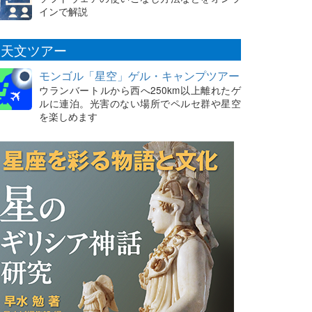
インで解説
天文ツアー
モンゴル「星空」ゲル・キャンプツアー
ウランバートルから西へ250km以上離れたゲ
ルに連泊。光害のない場所でペルセ群や星空
を楽しめます