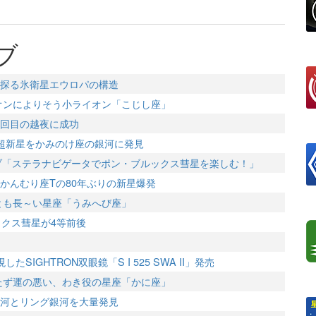
ブ
探る氷衛星エウロパの構造
イオンによりそう小ライオン「こじし座」
2回目の越夜に成功
超新星をかみのけ座の銀河に発見
ライブ「ステラナビゲータでポン・ブルックス彗星を楽しむ！」
かんむり座Tの80年ぶりの新星爆発
っとも長～い星座「うみへび座」
ルックス彗星が4等前後
たSIGHTRON双眼鏡「S I 525 SWA II」発売
立たず運の悪い、わき役の星座「かに座」
銀河とリング銀河を大量発見