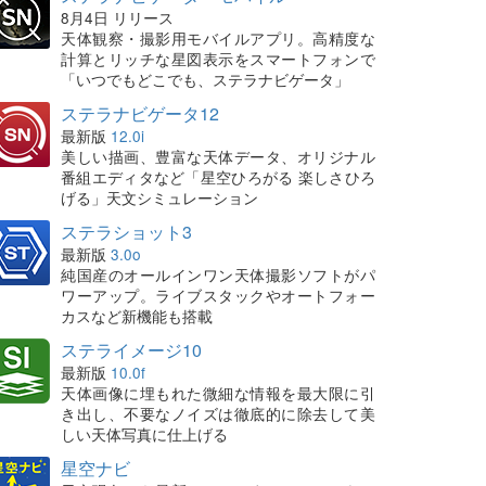
8月4日 リリース
天体観察・撮影用モバイルアプリ。高精度な
計算とリッチな星図表示をスマートフォンで
「いつでもどこでも、ステラナビゲータ」
ステラナビゲータ12
最新版
12.0i
美しい描画、豊富な天体データ、オリジナル
番組エディタなど「星空ひろがる 楽しさひろ
げる」天文シミュレーション
ステラショット3
最新版
3.0o
純国産のオールインワン天体撮影ソフトがパ
ワーアップ。ライブスタックやオートフォー
カスなど新機能も搭載
ステライメージ10
最新版
10.0f
天体画像に埋もれた微細な情報を最大限に引
き出し、不要なノイズは徹底的に除去して美
しい天体写真に仕上げる
星空ナビ