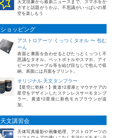
天文現象から最新ニュースまで、スマホをか
ざすと話題がうかぶ。不思議がいっぱいの星
空を楽しもう
ショッピング
アストロアーツ くっつくタオル 〜 包む
ーん
表面と裏面を合わせるとぴたっとくっつく不
思議なタオル。ペットボトルやスマホ、アイ
ピースやケーブル等を結び目なしで包んで収
納。表面には月面をプリント。
オリジナル 天文タンブラー
【星空に乾杯！】黄道12星座とマウナケアの
星空をデザインしたステンレスサーモタンブ
ラー。黄道12星座に新色モカブラウンが追
加。
天文講習会
天体写真撮影や画像処理、アストロアーツの
ソフトウェアの使いこなし方法などをオンラ