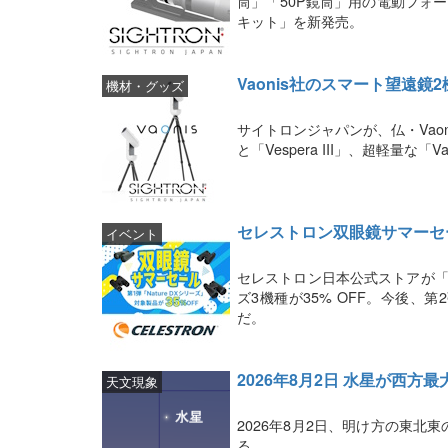
筒」「50P鏡筒」用の電動フォーカ
キット」を新発売。
Vaonis社のスマート望遠
機材・グッズ
サイトロンジャパンが、仏・Vaoni
と「Vespera III」、超軽量な「
セレストロン双眼鏡サマーセール
イベント
セレストロン日本公式ストアが「双
ズ3機種が35% OFF。今後、
だ。
2026年8月2日 水星が西方最
天文現象
2026年8月2日、明け方の東
る。