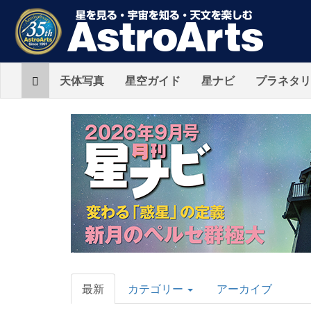
Home
天体写真
星空ガイド
星ナビ
プラネタリ
AstroArts
Topics
最新
カテゴリー
アーカイブ