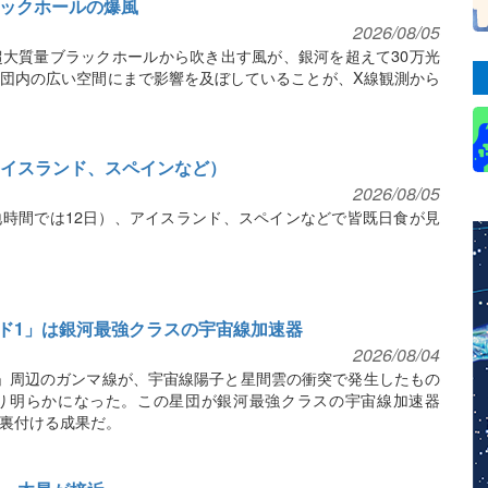
ラックホールの爆風
2026/08/05
大質量ブラックホールから吹き出す風が、銀河を超えて30万光
団内の広い空間にまで影響を及ぼしていることが、X線観測から
（アイスランド、スペインなど）
2026/08/05
現地時間では12日）、アイスランド、スペインなどで皆既日食が見
ド1」は銀河最強クラスの宇宙線加速器
2026/08/04
」周辺のガンマ線が、宇宙線陽子と星間雲の衝突で発生したもの
り明らかになった。この星団が銀河最強クラスの宇宙線加速器
裏付ける成果だ。