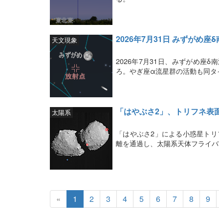
2026年7月31日 みずがめ
天文現象
2026年7月31日、みずがめ座
ろ。やぎ座α流星群の活動も同タ
「はやぶさ2」、トリフネ表面
太陽系
「はやぶさ2」による小惑星トリ
離を通過し、太陽系天体フライバ
«
1
2
3
4
5
6
7
8
9