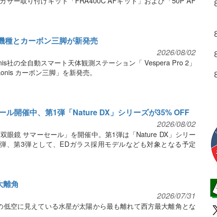
サー取り付けキット「FRA400C AFキット」および「50P AF
鏡2機種とカーボン三脚が新発売
2026/08/02
s社の全自動スマート天体観測ステーション「 Vespera Pro 2」
Vaonis カーボン三脚」を新発売。
開催中、第1弾「Nature DX」シリーズが35% OFF
2026/08/02
眼鏡 サマーセール」を開催中。第1弾は「Nature DX」シリー
第2弾、第3弾として、EDガラス採用モデルなども対象となる予定
大離角
2026/07/31
北東の低空に見えている水星が太陽から最も離れて西方最大離角とな