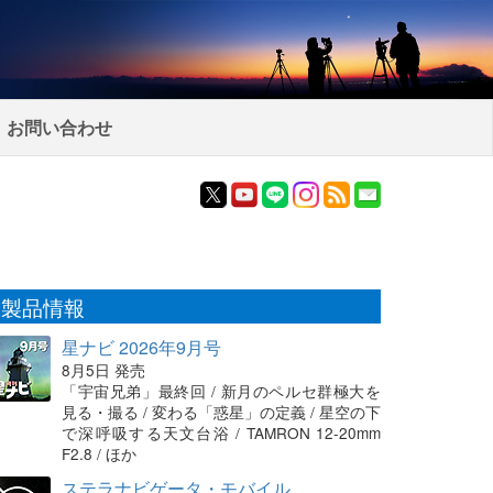
お問い合わせ
製品情報
星ナビ 2026年9月号
8月5日 発売
「宇宙兄弟」最終回 / 新月のペルセ群極大を
見る・撮る / 変わる「惑星」の定義 / 星空の下
で深呼吸する天文台浴 / TAMRON 12-20mm
F2.8 / ほか
ステラナビゲータ・モバイル