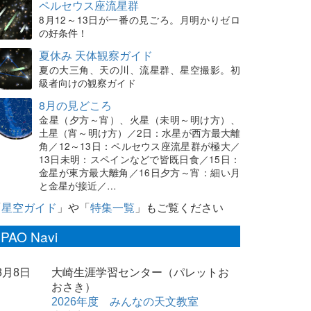
ペルセウス座流星群
8月12～13日が一番の見ごろ。月明かりゼロ
の好条件！
夏休み 天体観察ガイド
夏の大三角、天の川、流星群、星空撮影。初
級者向けの観察ガイド
8月の見どころ
金星（夕方～宵）、火星（未明～明け方）、
土星（宵～明け方）／2日：水星が西方最大離
角／12～13日：ペルセウス座流星群が極大／
13日未明：スペインなどで皆既日食／15日：
金星が東方最大離角／16日夕方～宵：細い月
と金星が接近／…
「
星空ガイド
」や「
特集一覧
」もご覧ください
PAO Navi