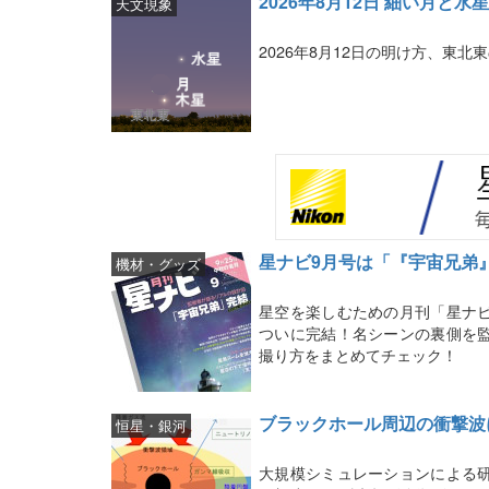
2026年8月12日 細い月と
天文現象
2026年8月12日の明け方、東
星ナビ9月号は「『宇宙兄弟
機材・グッズ
星空を楽しむための月刊「星ナビ
ついに完結！名シーンの裏側を
撮り方をまとめてチェック！
ブラックホール周辺の衝撃波
恒星・銀河
大規模シミュレーションによる