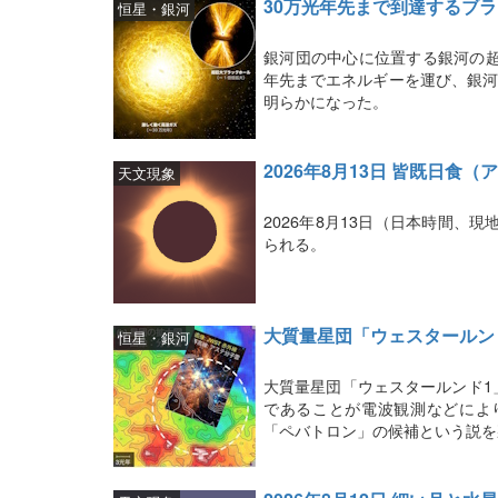
30万光年先まで到達するブ
恒星・銀河
銀河団の中心に位置する銀河の超
年先までエネルギーを運び、銀河
明らかになった。
2026年8月13日 皆既日食
天文現象
2026年8月13日（日本時間、
られる。
大質量星団「ウェスタールン
恒星・銀河
大質量星団「ウェスタールンド1
であることが電波観測などによ
「ペバトロン」の候補という説を