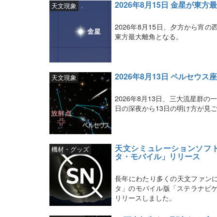
2026年8月15日 金星が東方
天文現象
2026年8月15日、夕方から
東方最大離角となる。
2026年8月13日 ペルセウ
天文現象
2026年8月13日、三大流星群
日の深夜から13日の明け方が見
天文シミュレーションソフ
機材・グッズ
タ・モバイル」リリース
長年にわたり多くの天文ファン
タ」のモバイル版「ステラナビゲータ・モ
リリースしました。