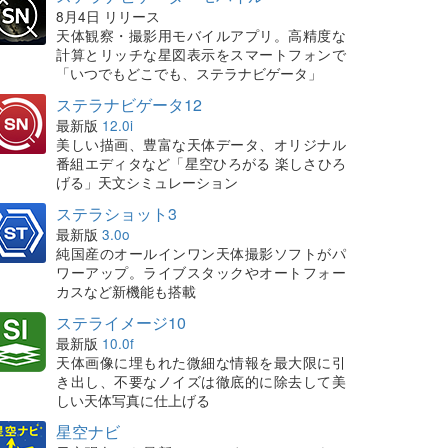
8月4日 リリース
天体観察・撮影用モバイルアプリ。高精度な
計算とリッチな星図表示をスマートフォンで
「いつでもどこでも、ステラナビゲータ」
ステラナビゲータ12
最新版
12.0i
美しい描画、豊富な天体データ、オリジナル
番組エディタなど「星空ひろがる 楽しさひろ
げる」天文シミュレーション
ステラショット3
最新版
3.0o
純国産のオールインワン天体撮影ソフトがパ
ワーアップ。ライブスタックやオートフォー
カスなど新機能も搭載
ステライメージ10
最新版
10.0f
天体画像に埋もれた微細な情報を最大限に引
き出し、不要なノイズは徹底的に除去して美
しい天体写真に仕上げる
星空ナビ