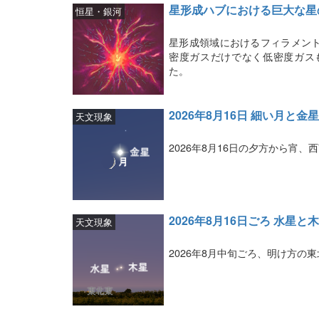
ヘ
星形成ハブにおける巨大な星
恒星・銀河
ッ
星形成領域におけるフィラメン
ド
密度ガスだけでなく低密度ガス
た。
ラ
イ
2026年8月16日 細い月と金
天文現象
ン
2026年8月16日の夕方から宵
2026年8月16日ごろ 水星
天文現象
2026年8月中旬ごろ、明け方の