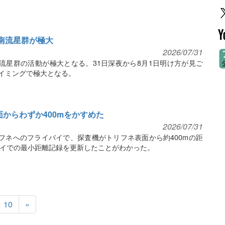
座δ南流星群が極大
2026/07/31
δ南流星群の活動が極大となる。31日深夜から8月1日明け方が見ご
イミングで極大となる。
からわずか400mをかすめた
2026/07/31
フネへのフライバイで、探査機がトリフネ表面から約400mの距
イでの最小距離記録を更新したことがわかった。
10
»