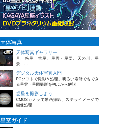
天体写真
天体写真ギャラリー
月、惑星、彗星、星雲・星団、天の川、星
景、…
デジタル天体写真入門
PCソフトで撮影＆処理。明るい場所でもでき
る星雲・星団撮影を初歩から解説
惑星を撮影しよう
CMOSカメラで動画撮影、ステライメージで
画像処理
星空ガイド