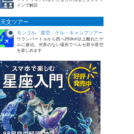
インで解説
天文ツアー
モンゴル「星空」ゲル・キャンプツアー
ウランバートルから西へ250km以上離れたゲ
ルに連泊。光害のない場所でペルセ群や星空
を楽しめます