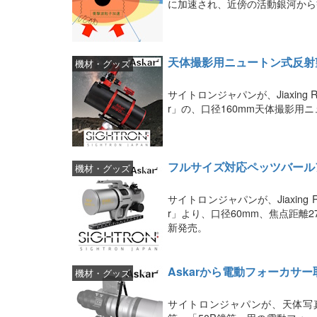
に加速され、近傍の活動銀河から
天体撮影用ニュートン式反射望遠
機材・グッズ
サイトロンジャパンが、Jiaxing Rui
r」の、口径160mm天体撮影用
フルサイズ対応ペッツバールアス
機材・グッズ
サイトロンジャパンが、Jiaxing Ru
r」より、口径60mm、焦点距離27
新発売。
Askarから電動フォーカサ
機材・グッズ
サイトロンジャパンが、天体写真撮