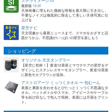
ステライメージ10
最新版
10.0f
天体画像に埋もれた微細な情報を最大限に引き出し、
不要なノイズは徹底的に除去して美しい天体写真に仕
上げる
星空ナビ
天文現象から最新ニュースまで、スマホをかざすと話
題がうかぶ。不思議がいっぱいの星空を楽しもう
ショッピング
オリジナル 天文タンブラー
【星空に乾杯！】黄道12星座とマウナケアの星空をデ
ザインしたステンレスサーモタンブラー。黄道12星座
に新色モカブラウンが追加。
アストロアーツ くっつくタオル 〜 包むーん
表面と裏面を合わせるとぴたっとくっつく不思議なタ
オル。ペットボトルやスマホ、アイピースやケーブル
等を結び目なしで包んで収納。表面には月面をプリン
ト。