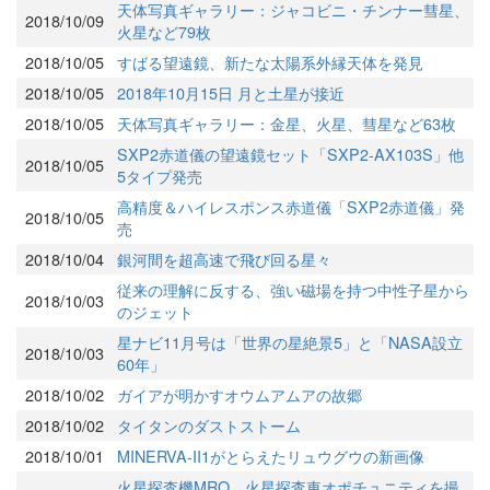
天体写真ギャラリー：ジャコビニ・チンナー彗星、
2018/10/09
火星など79枚
2018/10/05
すばる望遠鏡、新たな太陽系外縁天体を発見
2018/10/05
2018年10月15日 月と土星が接近
2018/10/05
天体写真ギャラリー：金星、火星、彗星など63枚
SXP2赤道儀の望遠鏡セット「SXP2-AX103S」他
2018/10/05
5タイプ発売
高精度＆ハイレスポンス赤道儀「SXP2赤道儀」発
2018/10/05
売
2018/10/04
銀河間を超高速で飛び回る星々
従来の理解に反する、強い磁場を持つ中性子星から
2018/10/03
のジェット
星ナビ11月号は「世界の星絶景5」と「NASA設立
2018/10/03
60年」
2018/10/02
ガイアが明かすオウムアムアの故郷
2018/10/02
タイタンのダストストーム
2018/10/01
MINERVA-II1がとらえたリュウグウの新画像
火星探査機MRO、火星探査車オポチュニティを撮