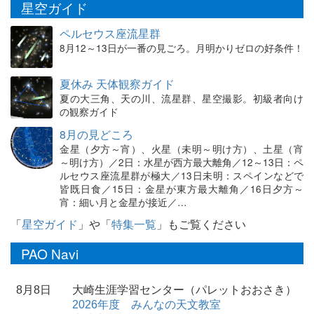
星空ガイド
ペルセウス座流星群
8月12～13日が一番の見ごろ。月明かりゼロの好条件！
夏休み 天体観察ガイド
夏の大三角、天の川、流星群、星空撮影。初級者向け
の観察ガイド
8月の見どころ
金星（夕方～宵）、火星（未明～明け方）、土星（宵
～明け方）／2日：水星が西方最大離角／12～13日：ペ
ルセウス座流星群が極大／13日未明：スペインなどで
皆既日食／15日：金星が東方最大離角／16日夕方～
宵：細い月と金星が接近／…
「
星空ガイド
」や「
特集一覧
」もご覧ください
PAO Navi