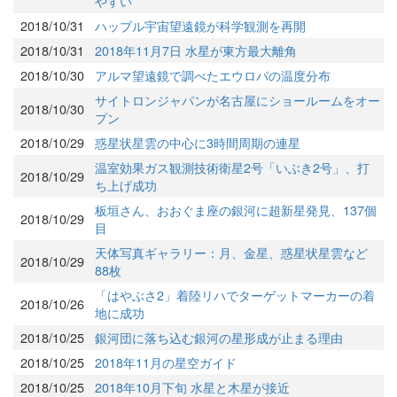
やすい
2018/10/31
ハッブル宇宙望遠鏡が科学観測を再開
2018/10/31
2018年11月7日 水星が東方最大離角
2018/10/30
アルマ望遠鏡で調べたエウロパの温度分布
サイトロンジャパンが名古屋にショールームをオー
2018/10/30
プン
2018/10/29
惑星状星雲の中心に3時間周期の連星
温室効果ガス観測技術衛星2号「いぶき2号」、打
2018/10/29
ち上げ成功
板垣さん、おおぐま座の銀河に超新星発見、137個
2018/10/29
目
天体写真ギャラリー：月、金星、惑星状星雲など
2018/10/29
88枚
「はやぶさ2」着陸リハでターゲットマーカーの着
2018/10/26
地に成功
2018/10/25
銀河団に落ち込む銀河の星形成が止まる理由
2018/10/25
2018年11月の星空ガイド
2018/10/25
2018年10月下旬 水星と木星が接近