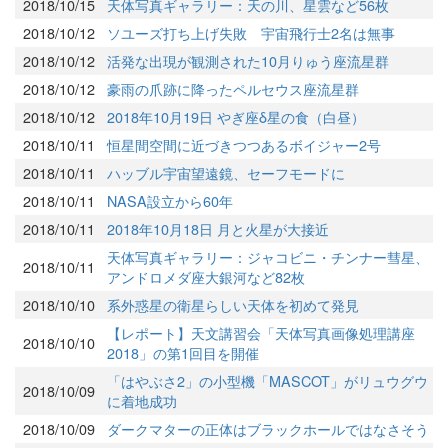
2018/10/15
天体写真ギャラリー：天の川、星雲など56枚
2018/10/12
ソユーズ打ち上げ失敗 宇宙飛行士2名は無事
2018/10/12
活発な出現が観測された10月りゅう座流星群
2018/10/12
豪雨の爪跡に降ったペルセウス座流星群
2018/10/12
2018年10月19日 やぎ座δ星の食（白昼）
2018/10/11
恒星間空間に近づきつつあるボイジャー2号
2018/10/11
ハッブル宇宙望遠鏡、セーフモードに
2018/10/11
NASA設立から60年
2018/10/11
2018年10月18日 月と火星が大接近
天体写真ギャラリー：ジャコビニ・チンナー彗星、
2018/10/11
アンドロメダ座大銀河など82枚
2018/10/10
系外惑星の衛星らしい天体を初めて発見
【レポート】天文講習会「天体写真画像処理講座
2018/10/10
2018」の第1回目を開催
「はやぶさ2」の小型機「MASCOT」がリュウグウ
2018/10/09
に着地成功
2018/10/09
ダークマターの正体はブラックホールではなさそう