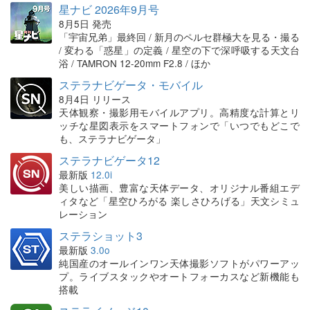
星ナビ 2026年9月号
8月5日 発売
「宇宙兄弟」最終回 / 新月のペルセ群極大を見る・撮る
/ 変わる「惑星」の定義 / 星空の下で深呼吸する天文台
浴 / TAMRON 12-20mm F2.8 / ほか
ステラナビゲータ・モバイル
8月4日 リリース
天体観察・撮影用モバイルアプリ。高精度な計算とリ
ッチな星図表示をスマートフォンで「いつでもどこで
も、ステラナビゲータ」
ステラナビゲータ12
最新版
12.0i
美しい描画、豊富な天体データ、オリジナル番組エデ
ィタなど「星空ひろがる 楽しさひろげる」天文シミュ
レーション
ステラショット3
最新版
3.0o
純国産のオールインワン天体撮影ソフトがパワーアッ
プ。ライブスタックやオートフォーカスなど新機能も
搭載