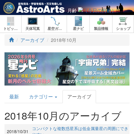
月齢
トピックス
天体写真
星空ガイド
星ナビ
製品情報
ショップ
アーカイブ
2018年10月
AstroArts
最新
カテゴリー
アーカイブ
Topics
2018年10月のアーカイブ
コンパクトな複数惑星系は低金属量星の周囲にでき
2018/10/31