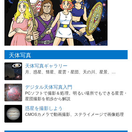
天体写真
天体写真ギャラリー
月、惑星、彗星、星雲・星団、天の川、星景、…
デジタル天体写真入門
PCソフトで撮影＆処理。明るい場所でもできる星雲・
星団撮影を初歩から解説
惑星を撮影しよう
CMOSカメラで動画撮影、ステライメージで画像処理