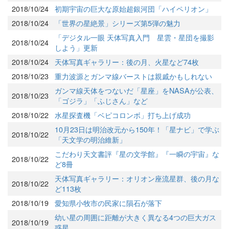
2018/10/24
初期宇宙の巨大な原始超銀河団「ハイペリオン」
2018/10/24
「世界の星絶景」シリーズ第5弾の魅力
「デジタル一眼 天体写真入門 星雲・星団を撮影
2018/10/24
しよう」更新
2018/10/24
天体写真ギャラリー：後の月、火星など74枚
2018/10/23
重力波源とガンマ線バーストは親戚かもしれない
ガンマ線天体をつないだ「星座」をNASAが公表、
2018/10/23
「ゴジラ」「ふじさん」など
2018/10/22
水星探査機「ベピコロンボ」打ち上げ成功
10月23日は明治改元から150年！「星ナビ」で学ぶ
2018/10/22
「天文学の明治維新」
こだわり天文書評『星の文学館』『一瞬の宇宙』な
2018/10/22
ど8冊
天体写真ギャラリー：オリオン座流星群、後の月な
2018/10/22
ど113枚
2018/10/19
愛知県小牧市の民家に隕石が落下
幼い星の周囲に距離が大きく異なる4つの巨大ガス
2018/10/19
惑星