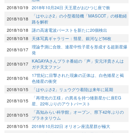
2018/10/19
2018年10月24日 天王星がおひつじ座で衝
「はやぶさ2」の小型着陸機「MASCOT」の移動経
2018/10/18
路を解析
2018/10/18
謎の高速電波バーストを新たに20個検出
2018/10/18
天体写真ギャラリー：彗星、銀河など56枚
理論予測に合致、連星中性子星を形成する超新星爆
2018/10/17
発
KAGAYAさんプラネ番組の「声」安元洋貴さんは
2018/10/17
ガチ天文ファン
17世紀に目撃された現象の正体は、白色矮星と褐
2018/10/16
色矮星の衝突
2018/10/15
「はやぶさ2」リュウグウ着陸は来年に延期
「再増光の王様」の異名を持つ矮新星かに座EG
2018/10/15
星、22年ぶりのアウトバースト
「高知みらい科学館」オープン、県下42年ぶりの
2018/10/15
プラネタリウム
2018/10/15
2018年10月22日 オリオン座流星群が極大