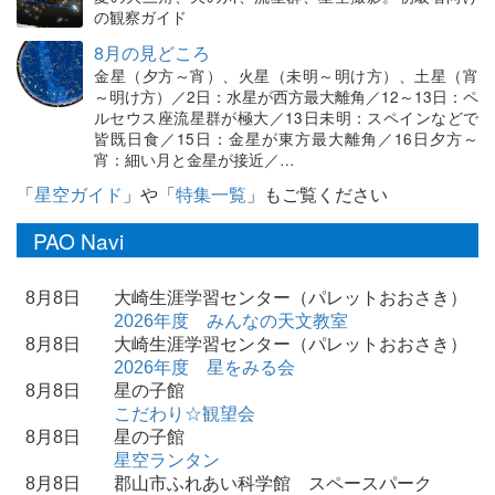
の観察ガイド
8月の見どころ
金星（夕方～宵）、火星（未明～明け方）、土星（宵
～明け方）／2日：水星が西方最大離角／12～13日：ペ
ルセウス座流星群が極大／13日未明：スペインなどで
皆既日食／15日：金星が東方最大離角／16日夕方～
宵：細い月と金星が接近／…
「
星空ガイド
」や「
特集一覧
」もご覧ください
PAO Navi