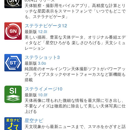
天体観察・撮影用モバイルアプリ。高精度な計算とリ
ッチな星図表示をスマートフォンで「いつでもどこで
も、ステラナビゲータ」
ステラナビゲータ12
最新版
12.0i
美しい描画、豊富な天体データ、オリジナル番組エデ
ィタなど「星空ひろがる 楽しさひろげる」天文シミュ
レーション
ステラショット3
最新版
3.0o
純国産のオールインワン天体撮影ソフトがパワーアッ
プ。ライブスタックやオートフォーカスなど新機能も
搭載
ステライメージ10
最新版
10.0f
天体画像に埋もれた微細な情報を最大限に引き出し、
不要なノイズは徹底的に除去して美しい天体写真に仕
上げる
星空ナビ
天文現象から最新ニュースまで、スマホをかざすと話