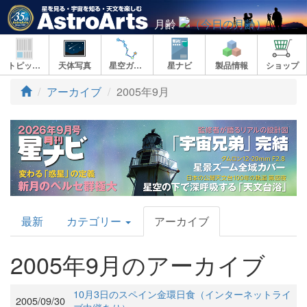
月齢
トピックス
天体写真
星空ガイド
星ナビ
製品情報
ショップ
アーカイブ
2005年9月
AstroArts
最新
カテゴリー
アーカイブ
Topics
2005年9月のアーカイブ
10月3日のスペイン金環日食（インターネットライ
2005/09/30