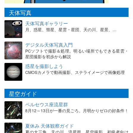
天体写真
天体写真ギャラリー
月、惑星、彗星、星雲・星団、天の川、星景、…
デジタル天体写真入門
PCソフトで撮影＆処理。明るい場所でもできる星雲・
星団撮影を初歩から解説
惑星を撮影しよう
CMOSカメラで動画撮影、ステライメージで画像処理
星空ガイド
ペルセウス座流星群
8月12～13日が一番の見ごろ。月明かりゼロの好条件！
夏休み 天体観察ガイド
夏の大三角、天の川、流星群、星空撮影。初級者向け