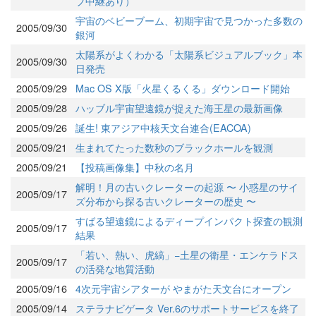
ブ中継あり）
宇宙のベビーブーム、初期宇宙で見つかった多数の
2005/09/30
銀河
太陽系がよくわかる「太陽系ビジュアルブック」本
2005/09/30
日発売
2005/09/29
Mac OS X版「火星くるくる」ダウンロード開始
2005/09/28
ハッブル宇宙望遠鏡が捉えた海王星の最新画像
2005/09/26
誕生! 東アジア中核天文台連合(EACOA)
2005/09/21
生まれてたった数秒のブラックホールを観測
2005/09/21
【投稿画像集】中秋の名月
解明！月の古いクレーターの起源 〜 小惑星のサイ
2005/09/17
ズ分布から探る古いクレーターの歴史 〜
すばる望遠鏡によるディープインパクト探査の観測
2005/09/17
結果
「若い、熱い、虎縞」−土星の衛星・エンケラドス
2005/09/17
の活発な地質活動
2005/09/16
4次元宇宙シアターが やまがた天文台にオープン
2005/09/14
ステラナビゲータ Ver.6のサポートサービスを終了