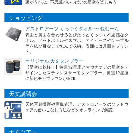
題がうかぶ。不思議がいっぱいの星空を楽しもう
ショッピング
アストロアーツ くっつくタオル 〜 包むーん
表面と裏面を合わせるとぴたっとくっつく不思議なタ
オル。ペットボトルやスマホ、アイピースやケーブル
等を結び目なしで包んで収納。表面には月面をプリン
ト。
オリジナル 天文タンブラー
【星空に乾杯！】黄道12星座とマウナケアの星空をデ
ザインしたステンレスサーモタンブラー。黄道12星座
に新色モカブラウンが追加。
天文講習会
天体写真撮影や画像処理、アストロアーツのソフトウ
ェアの使いこなし方法などをオンラインで解説
天文ツアー