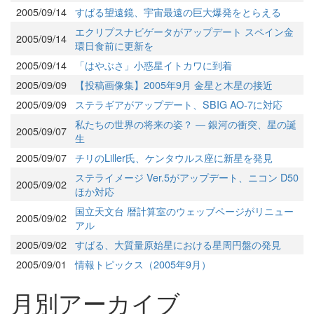
2005/09/14
すばる望遠鏡、宇宙最遠の巨大爆発をとらえる
エクリプスナビゲータがアップデート スペイン金
2005/09/14
環日食前に更新を
2005/09/14
「はやぶさ」小惑星イトカワに到着
2005/09/09
【投稿画像集】2005年9月 金星と木星の接近
2005/09/09
ステラギアがアップデート、SBIG AO-7に対応
私たちの世界の将来の姿？ ― 銀河の衝突、星の誕
2005/09/07
生
2005/09/07
チリのLiller氏、ケンタウルス座に新星を発見
ステライメージ Ver.5がアップデート、ニコン D50
2005/09/02
ほか対応
国立天文台 暦計算室のウェッブページがリニュー
2005/09/02
アル
2005/09/02
すばる、大質量原始星における星周円盤の発見
2005/09/01
情報トピックス（2005年9月）
月別アーカイブ