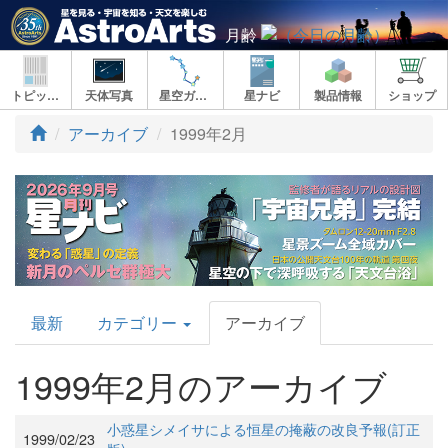
月齢
トピックス
天体写真
星空ガイド
星ナビ
製品情報
ショップ
アーカイブ
1999年2月
AstroArts
最新
カテゴリー
アーカイブ
Topics
1999年2月のアーカイブ
小惑星シメイサによる恒星の掩蔽の改良予報(訂正
1999/02/23