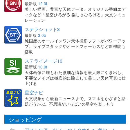
最新版
12.0i
美しい描画、豊富な天体データ、オリジナル番組エデ
ィタなど「星空ひろがる 楽しさひろげる」天文シミュ
レーション
ステラショット3
最新版
3.0o
純国産のオールインワン天体撮影ソフトがパワーアッ
プ。ライブスタックやオートフォーカスなど新機能も
搭載
ステライメージ10
最新版
10.0f
天体画像に埋もれた微細な情報を最大限に引き出し、
不要なノイズは徹底的に除去して美しい天体写真に仕
上げる
星空ナビ
天文現象から最新ニュースまで、スマホをかざすと話
題がうかぶ。不思議がいっぱいの星空を楽しもう
ショッピング
アストロアーツ くっつくタオル 〜 包むーん