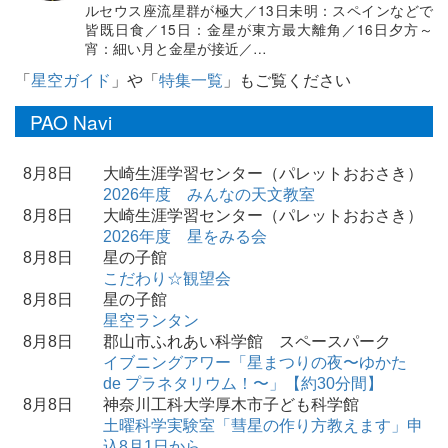
ルセウス座流星群が極大／13日未明：スペインなどで
皆既日食／15日：金星が東方最大離角／16日夕方～
宵：細い月と金星が接近／…
「
星空ガイド
」や「
特集一覧
」もご覧ください
PAO Navi