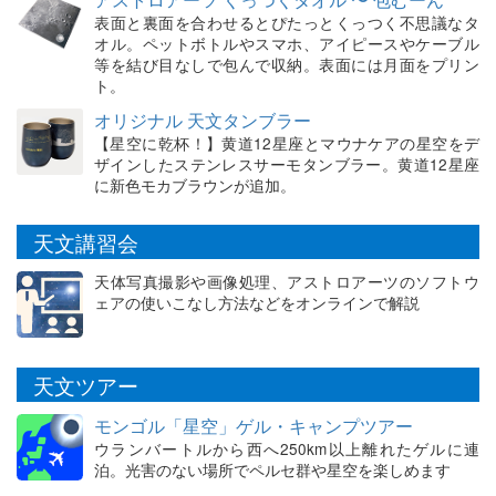
表面と裏面を合わせるとぴたっとくっつく不思議なタ
オル。ペットボトルやスマホ、アイピースやケーブル
等を結び目なしで包んで収納。表面には月面をプリン
ト。
オリジナル 天文タンブラー
【星空に乾杯！】黄道12星座とマウナケアの星空をデ
ザインしたステンレスサーモタンブラー。黄道12星座
に新色モカブラウンが追加。
天文講習会
天体写真撮影や画像処理、アストロアーツのソフトウ
ェアの使いこなし方法などをオンラインで解説
天文ツアー
モンゴル「星空」ゲル・キャンプツアー
ウランバートルから西へ250km以上離れたゲルに連
泊。光害のない場所でペルセ群や星空を楽しめます