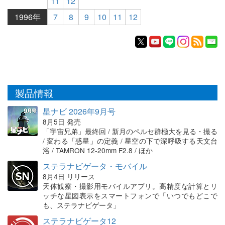
11
12
1996年
7
8
9
10
11
12
製品情報
星ナビ 2026年9月号
8月5日 発売
「宇宙兄弟」最終回 / 新月のペルセ群極大を見る・撮る
/ 変わる「惑星」の定義 / 星空の下で深呼吸する天文台
浴 / TAMRON 12-20mm F2.8 / ほか
ステラナビゲータ・モバイル
8月4日 リリース
天体観察・撮影用モバイルアプリ。高精度な計算とリ
ッチな星図表示をスマートフォンで「いつでもどこで
も、ステラナビゲータ」
ステラナビゲータ12