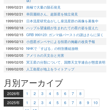
版)
1999/02/21
南極で大量の隕石発見
1999/02/21
串田麗樹さん、超新星を独立発見
1999/02/21
日本流星研究会がしし座流星群の画像を募集中
1999/02/18
ハッブル望遠鏡が生まれたての星の姿を捉えた
1999/02/15
GRB 990123: ガンマ線バーストの謎はさらに深く
1999/02/13
小惑星ポンペヤによる恒星の掩蔽の改良予報
1999/02/10
NHKで「すばる」の特別番組放映
1999/02/05
アメリカの天文台と光害
1999/02/05
冥王星の分類について、国際天文学連合が態度表明
1999/02/05
人工衛星が地上をライトアップ
月別アーカイブ
2026年
1
2
3
4
5
6
7
8
2025年
1
2
3
4
5
6
7
8
9
10