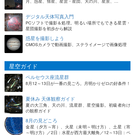
月、惑星、彗星、星雲・星団、天の川、星景、…
デジタル天体写真入門
PCソフトで撮影＆処理。明るい場所でもできる星雲・
星団撮影を初歩から解説
惑星を撮影しよう
CMOSカメラで動画撮影、ステライメージで画像処理
星空ガイド
ペルセウス座流星群
8月12～13日が一番の見ごろ。月明かりゼロの好条件！
夏休み 天体観察ガイド
夏の大三角、天の川、流星群、星空撮影。初級者向け
の観察ガイド
8月の見どころ
金星（夕方～宵）、火星（未明～明け方）、土星（宵
～明け方）／2日：水星が西方最大離角／12～13日：ペ