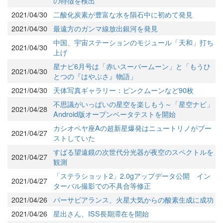
の特徴を検出
2021/04/30
二酸化炭素が豊富な水を隕石中に初めて発見
2021/04/30
最遠方のガンマ線放出銀河を発見
中国、宇宙ステーションのモジュール「天和」打ち
2021/04/30
上げ
星ナビ6月号は「赤いスーパームーン」と「もうひ
2021/04/30
とつの『はやぶさ』物語」
2021/04/30
天体写真ギャラリー：ピンクムーンなど90枚
不思議がいっぱいの星空を楽しもう～「星空ナビ」
2021/04/28
Android版オープンベータテストを開始
カシオペヤ座Aの超新星爆発はニュートリノがブー
2021/04/27
ストしていた
すばる望遠鏡の次世代分光器が夜空のスペクトルを
2021/04/27
観測
「ステラショット2」2.0gアップデータ公開 イン
2021/04/27
ターバル撮影での不具合等修正
2021/04/26
パーサビアランス、火星大気からの酸素生成に成功
2021/04/26
星出さん、ISS長期滞在を開始