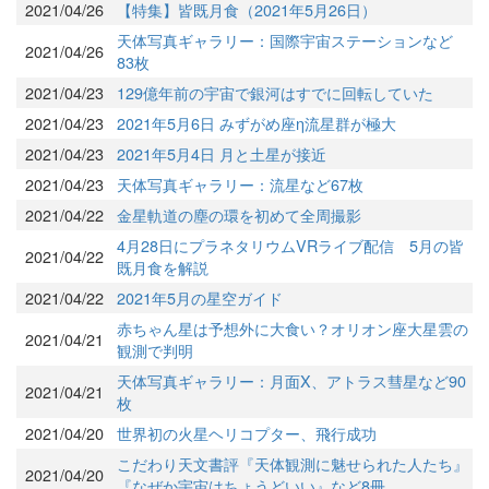
2021/04/26
【特集】皆既月食（2021年5月26日）
天体写真ギャラリー：国際宇宙ステーションなど
2021/04/26
83枚
2021/04/23
129億年前の宇宙で銀河はすでに回転していた
2021/04/23
2021年5月6日 みずがめ座η流星群が極大
2021/04/23
2021年5月4日 月と土星が接近
2021/04/23
天体写真ギャラリー：流星など67枚
2021/04/22
金星軌道の塵の環を初めて全周撮影
4月28日にプラネタリウムVRライブ配信 5月の皆
2021/04/22
既月食を解説
2021/04/22
2021年5月の星空ガイド
赤ちゃん星は予想外に大食い？オリオン座大星雲の
2021/04/21
観測で判明
天体写真ギャラリー：月面X、アトラス彗星など90
2021/04/21
枚
2021/04/20
世界初の火星ヘリコプター、飛行成功
こだわり天文書評『天体観測に魅せられた人たち』
2021/04/20
『なぜか宇宙はちょうどいい』など8冊