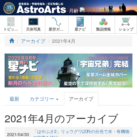
月齢
トピックス
天体写真
星空ガイド
星ナビ
製品情報
ショップ
アーカイブ
2021年4月
AstroArts
最新
カテゴリー
アーカイブ
Topics
2021年4月のアーカイブ
「はやぶさ2」リュウグウ試料の分光で水・有機物
2021/04/30