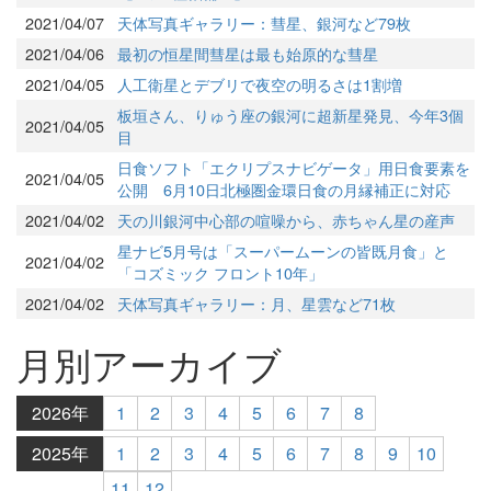
2021/04/07
天体写真ギャラリー：彗星、銀河など79枚
2021/04/06
最初の恒星間彗星は最も始原的な彗星
2021/04/05
人工衛星とデブリで夜空の明るさは1割増
板垣さん、りゅう座の銀河に超新星発見、今年3個
2021/04/05
目
日食ソフト「エクリプスナビゲータ」用日食要素を
2021/04/05
公開 6月10日北極圏金環日食の月縁補正に対応
2021/04/02
天の川銀河中心部の喧噪から、赤ちゃん星の産声
星ナビ5月号は「スーパームーンの皆既月食」と
2021/04/02
「コズミック フロント10年」
2021/04/02
天体写真ギャラリー：月、星雲など71枚
月別アーカイブ
2026年
1
2
3
4
5
6
7
8
2025年
1
2
3
4
5
6
7
8
9
10
11
12