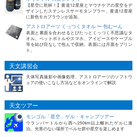
【星空に乾杯！】黄道12星座とマウナケアの星空をデ
ザインしたステンレスサーモタンブラー。黄道12星座
に新色モカブラウンが追加。
アストロアーツ くっつくタオル 〜 包むーん
表面と裏面を合わせるとぴたっとくっつく不思議なタ
オル。ペットボトルやスマホ、アイピースやケーブル
等を結び目なしで包んで収納。表面には月面をプリン
ト。
天文講習会
天体写真撮影や画像処理、アストロアーツのソフトウ
ェアの使いこなし方法などをオンラインで解説
天文ツアー
モンゴル「星空」ゲル・キャンプツアー
ウランバートルから西へ250km以上離れたゲルに連
泊。光害のない場所でペルセ群や星空を楽しめます