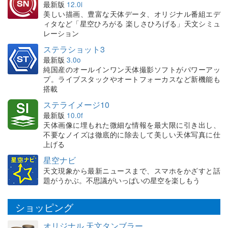
最新版
12.0i
美しい描画、豊富な天体データ、オリジナル番組エデ
ィタなど「星空ひろがる 楽しさひろげる」天文シミュ
レーション
ステラショット3
最新版
3.0o
純国産のオールインワン天体撮影ソフトがパワーアッ
プ。ライブスタックやオートフォーカスなど新機能も
搭載
ステライメージ10
最新版
10.0f
天体画像に埋もれた微細な情報を最大限に引き出し、
不要なノイズは徹底的に除去して美しい天体写真に仕
上げる
星空ナビ
天文現象から最新ニュースまで、スマホをかざすと話
題がうかぶ。不思議がいっぱいの星空を楽しもう
ショッピング
オリジナル 天文タンブラー