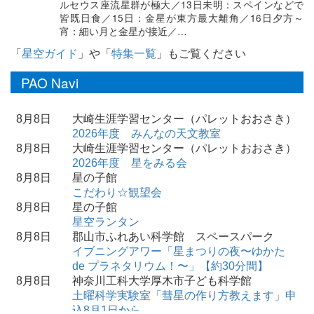
ルセウス座流星群が極大／13日未明：スペインなどで
皆既日食／15日：金星が東方最大離角／16日夕方～
宵：細い月と金星が接近／…
「
星空ガイド
」や「
特集一覧
」もご覧ください
PAO Navi