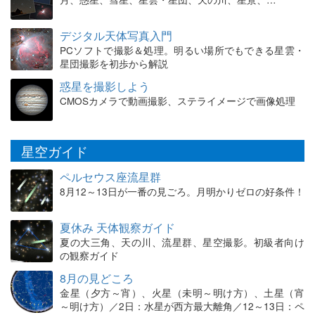
デジタル天体写真入門
PCソフトで撮影＆処理。明るい場所でもできる星雲・
星団撮影を初歩から解説
惑星を撮影しよう
CMOSカメラで動画撮影、ステライメージで画像処理
星空ガイド
ペルセウス座流星群
8月12～13日が一番の見ごろ。月明かりゼロの好条件！
夏休み 天体観察ガイド
夏の大三角、天の川、流星群、星空撮影。初級者向け
の観察ガイド
8月の見どころ
金星（夕方～宵）、火星（未明～明け方）、土星（宵
～明け方）／2日：水星が西方最大離角／12～13日：ペ