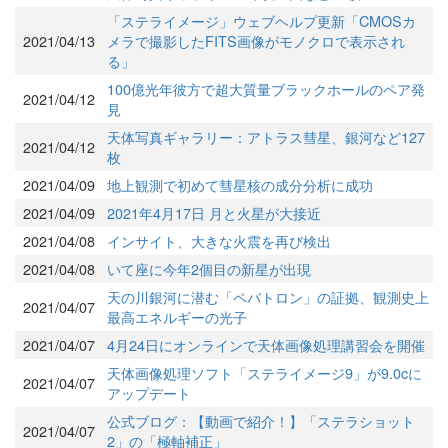
「ステライメージ」ウェブヘルプ更新「CMOSカ
2021/04/13
メラで撮影したFITS画像がモノクロで表示され
る」
100億光年彼方で超大質量ブラックホールのペア発
2021/04/12
見
天体写真ギャラリー：アトラス彗星、銀河など127
2021/04/12
枚
2021/04/09
地上観測で初めて彗星核の成分分析に成功
2021/04/09
2021年4月17日 月と火星が大接近
2021/04/08
インサイト、大きな火震を再び検出
2021/04/08
いて座に今年2個目の新星が出現
天の川銀河に潜む「ペバトロン」の証拠、観測史上
2021/04/07
最高エネルギーの光子
2021/04/07
4月24日にオンラインで天体画像処理講習会を開催
天体画像処理ソフト「ステライメージ9」が9.0cに
2021/04/07
アップデート
公式ブログ：【動画で紹介！】「ステラショット
2021/04/07
2」の「極軸補正」