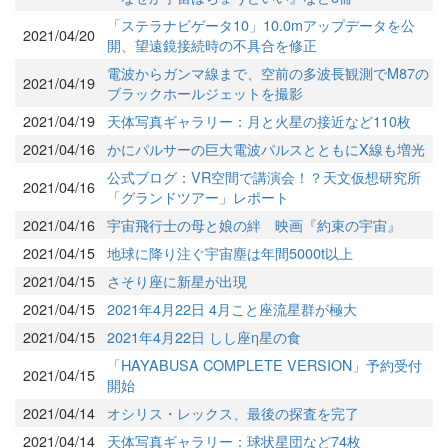
「ステラナビゲータ10」10.0mアップデータを公
2021/04/20
開、望遠鏡接続時の不具合を修正
電波からガンマ線まで、空前の多波長観測でM87の
2021/04/19
ブラックホールジェットを撮影
2021/04/19
天体写真ギャラリー：月と火星の接近など110枚
2021/04/16
かにパルサーの巨大電波パルスとともにX線も増光
公式ブログ：VR空間で講演会！？天文仮想研究所
2021/04/16
「グランドツアー」レポート
2021/04/16
宇宙飛行士の母と娘の絆 映画『約束の宇宙』
2021/04/15
地球に降り注ぐ宇宙塵は年間5000t以上
2021/04/15
さそり座に新星が出現
2021/04/15
2021年4月22日 4月こと座流星群が極大
2021/04/15
2021年4月22日 しし座η星の食
「HAYABUSA COMPLETE VERSION」予約受付
2021/04/15
開始
2021/04/14
オシリス・レックス、最後の探査を完了
2021/04/14
天体写真ギャラリー：球状星団など74枚