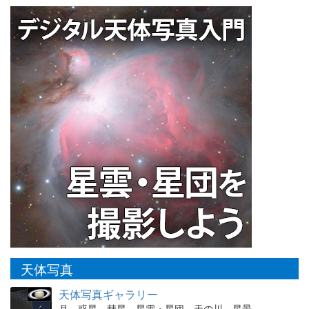
天体写真
天体写真ギャラリー
月、惑星、彗星、星雲・星団、天の川、星景、…