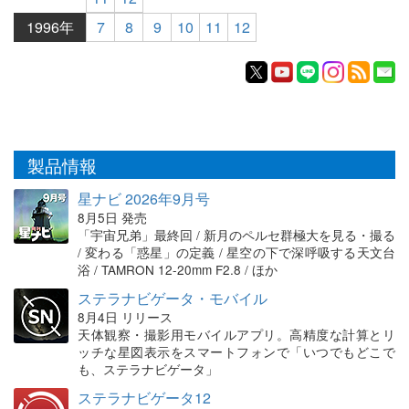
1996年
7
8
9
10
11
12
製品情報
星ナビ 2026年9月号
8月5日 発売
「宇宙兄弟」最終回 / 新月のペルセ群極大を見る・撮る
/ 変わる「惑星」の定義 / 星空の下で深呼吸する天文台
浴 / TAMRON 12-20mm F2.8 / ほか
ステラナビゲータ・モバイル
8月4日 リリース
天体観察・撮影用モバイルアプリ。高精度な計算とリ
ッチな星図表示をスマートフォンで「いつでもどこで
も、ステラナビゲータ」
ステラナビゲータ12