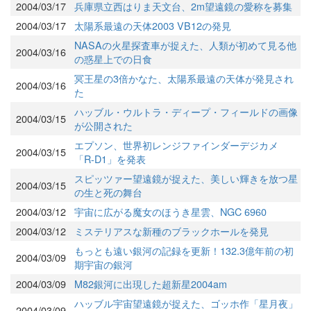
2004/03/17
兵庫県立西はりま天文台、2m望遠鏡の愛称を募集
2004/03/17
太陽系最遠の天体2003 VB12の発見
NASAの火星探査車が捉えた、人類が初めて見る他
2004/03/16
の惑星上での日食
冥王星の3倍かなた、太陽系最遠の天体が発見され
2004/03/16
た
ハッブル・ウルトラ・ディープ・フィールドの画像
2004/03/15
が公開された
エプソン、世界初レンジファインダーデジカメ
2004/03/15
「R-D1」を発表
スピッツァー望遠鏡が捉えた、美しい輝きを放つ星
2004/03/15
の生と死の舞台
2004/03/12
宇宙に広がる魔女のほうき星雲、NGC 6960
2004/03/12
ミステリアスな新種のブラックホールを発見
もっとも遠い銀河の記録を更新！132.3億年前の初
2004/03/09
期宇宙の銀河
2004/03/09
M82銀河に出現した超新星2004am
ハッブル宇宙望遠鏡が捉えた、ゴッホ作「星月夜」
2004/03/09