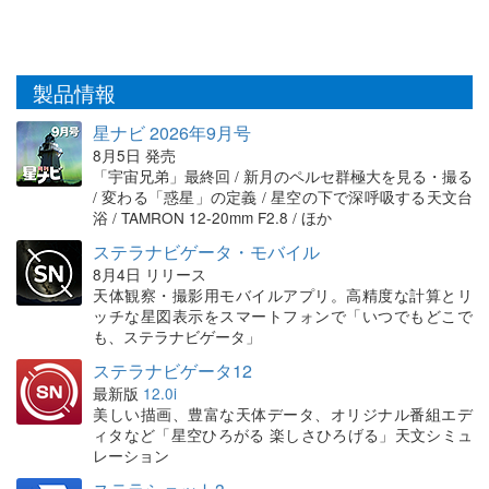
製品情報
星ナビ 2026年9月号
8月5日 発売
「宇宙兄弟」最終回 / 新月のペルセ群極大を見る・撮る
/ 変わる「惑星」の定義 / 星空の下で深呼吸する天文台
浴 / TAMRON 12-20mm F2.8 / ほか
ステラナビゲータ・モバイル
8月4日 リリース
天体観察・撮影用モバイルアプリ。高精度な計算とリ
ッチな星図表示をスマートフォンで「いつでもどこで
も、ステラナビゲータ」
ステラナビゲータ12
最新版
12.0i
美しい描画、豊富な天体データ、オリジナル番組エデ
ィタなど「星空ひろがる 楽しさひろげる」天文シミュ
レーション