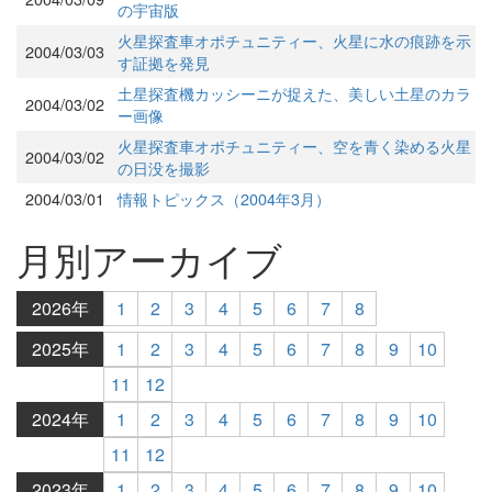
の宇宙版
火星探査車オポチュニティー、火星に水の痕跡を示
2004/03/03
す証拠を発見
土星探査機カッシーニが捉えた、美しい土星のカラ
2004/03/02
ー画像
火星探査車オポチュニティー、空を青く染める火星
2004/03/02
の日没を撮影
2004/03/01
情報トピックス（2004年3月）
月別アーカイブ
2026年
1
2
3
4
5
6
7
8
2025年
1
2
3
4
5
6
7
8
9
10
11
12
2024年
1
2
3
4
5
6
7
8
9
10
11
12
2023年
1
2
3
4
5
6
7
8
9
10