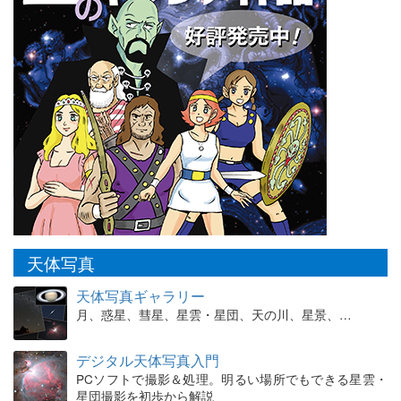
天体写真
天体写真ギャラリー
月、惑星、彗星、星雲・星団、天の川、星景、…
デジタル天体写真入門
PCソフトで撮影＆処理。明るい場所でもできる星雲・
星団撮影を初歩から解説