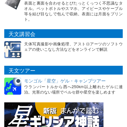
表面と裏面を合わせるとぴたっとくっつく不思議なタ
オル。ペットボトルやスマホ、アイピースやケーブル
等を結び目なしで包んで収納。表面には月面をプリン
ト。
天文講習会
天体写真撮影や画像処理、アストロアーツのソフトウ
ェアの使いこなし方法などをオンラインで解説
天文ツアー
モンゴル「星空」ゲル・キャンプツアー
ウランバートルから西へ250km以上離れたゲルに連
泊。光害のない場所でペルセ群や星空を楽しめます