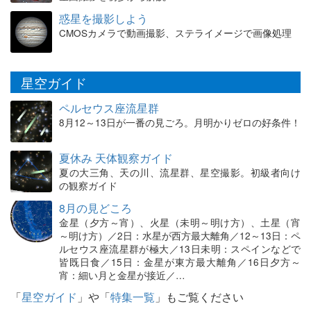
惑星を撮影しよう
CMOSカメラで動画撮影、ステライメージで画像処理
星空ガイド
ペルセウス座流星群
8月12～13日が一番の見ごろ。月明かりゼロの好条件！
夏休み 天体観察ガイド
夏の大三角、天の川、流星群、星空撮影。初級者向け
の観察ガイド
8月の見どころ
金星（夕方～宵）、火星（未明～明け方）、土星（宵
～明け方）／2日：水星が西方最大離角／12～13日：ペ
ルセウス座流星群が極大／13日未明：スペインなどで
皆既日食／15日：金星が東方最大離角／16日夕方～
宵：細い月と金星が接近／…
「
星空ガイド
」や「
特集一覧
」もご覧ください