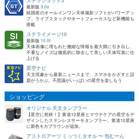
ステラショット3
最新版
3.0o
純国産のオールインワン天体撮影ソフトがパワーアッ
プ。ライブスタックやオートフォーカスなど新機能も
搭載
ステライメージ10
最新版
10.0f
天体画像に埋もれた微細な情報を最大限に引き出し、
不要なノイズは徹底的に除去して美しい天体写真に仕
上げる
星空ナビ
天文現象から最新ニュースまで、スマホをかざすと話
題がうかぶ。不思議がいっぱいの星空を楽しもう
ショッピング
オリジナル 天文タンブラー
【星空に乾杯！】黄道12星座とマウナケアの星空をデ
ザインしたステンレスサーモタンブラー。黄道12星座
に新色モカブラウンが追加。
アストロアーツ くっつくタオル 〜 包むーん