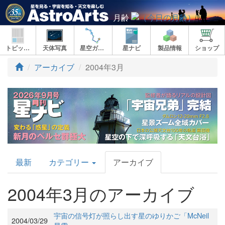
月齢
トピックス
天体写真
星空ガイド
星ナビ
製品情報
ショップ
アーカイブ
2004年3月
AstroArts
最新
カテゴリー
アーカイブ
Topics
2004年3月のアーカイブ
宇宙の信号灯が照らし出す星のゆりかご「McNeil
2004/03/29