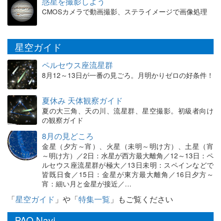
惑星を撮影しよう
CMOSカメラで動画撮影、ステライメージで画像処理
星空ガイド
ペルセウス座流星群
8月12～13日が一番の見ごろ。月明かりゼロの好条件！
夏休み 天体観察ガイド
夏の大三角、天の川、流星群、星空撮影。初級者向け
の観察ガイド
8月の見どころ
金星（夕方～宵）、火星（未明～明け方）、土星（宵
～明け方）／2日：水星が西方最大離角／12～13日：ペ
ルセウス座流星群が極大／13日未明：スペインなどで
皆既日食／15日：金星が東方最大離角／16日夕方～
宵：細い月と金星が接近／…
「
星空ガイド
」や「
特集一覧
」もご覧ください
PAO Navi