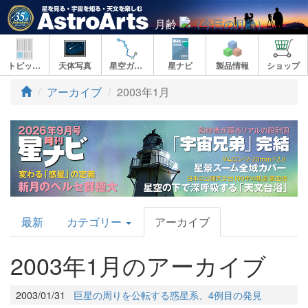
月齢
トピックス
天体写真
星空ガイド
星ナビ
製品情報
ショップ
アーカイブ
2003年1月
AstroArts
最新
カテゴリー
アーカイブ
Topics
2003年1月のアーカイブ
2003/01/31
巨星の周りを公転する惑星系、4例目の発見