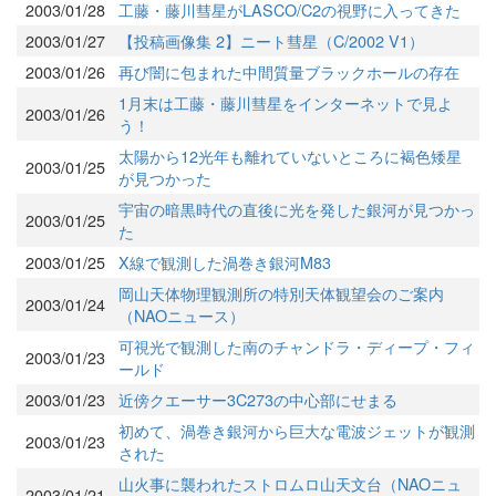
2003/01/28
工藤・藤川彗星がLASCO/C2の視野に入ってきた
2003/01/27
【投稿画像集 2】ニート彗星（C/2002 V1）
2003/01/26
再び闇に包まれた中間質量ブラックホールの存在
1月末は工藤・藤川彗星をインターネットで見よ
2003/01/26
う！
太陽から12光年も離れていないところに褐色矮星
2003/01/25
が見つかった
宇宙の暗黒時代の直後に光を発した銀河が見つかっ
2003/01/25
た
2003/01/25
X線で観測した渦巻き銀河M83
岡山天体物理観測所の特別天体観望会のご案内
2003/01/24
（NAOニュース）
可視光で観測した南のチャンドラ・ディープ・フィ
2003/01/23
ールド
2003/01/23
近傍クエーサー3C273の中心部にせまる
初めて、渦巻き銀河から巨大な電波ジェットが観測
2003/01/23
された
山火事に襲われたストロムロ山天文台（NAOニュ
2003/01/21