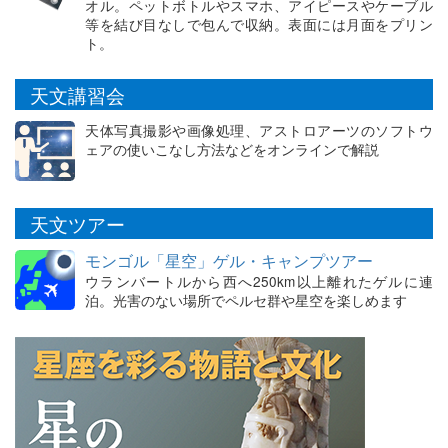
オル。ペットボトルやスマホ、アイピースやケーブル
等を結び目なしで包んで収納。表面には月面をプリン
ト。
天文講習会
天体写真撮影や画像処理、アストロアーツのソフトウ
ェアの使いこなし方法などをオンラインで解説
天文ツアー
モンゴル「星空」ゲル・キャンプツアー
ウランバートルから西へ250km以上離れたゲルに連
泊。光害のない場所でペルセ群や星空を楽しめます