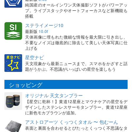
純国産のオールインワン天体撮影ソフトがパワーアッ
プ。ライブスタックやオートフォーカスなど新機能も
搭載
ステライメージ10
最新版
10.0f
天体画像に埋もれた微細な情報を最大限に引き出し、
不要なノイズは徹底的に除去して美しい天体写真に仕
上げる
星空ナビ
天文現象から最新ニュースまで、スマホをかざすと話
題がうかぶ。不思議がいっぱいの星空を楽しもう
ショッピング
オリジナル 天文タンブラー
【星空に乾杯！】黄道12星座とマウナケアの星空をデ
ザインしたステンレスサーモタンブラー。黄道12星座
に新色モカブラウンが追加。
アストロアーツ くっつくタオル 〜 包むーん
表面と裏面を合わせるとぴたっとくっつく不思議なタ