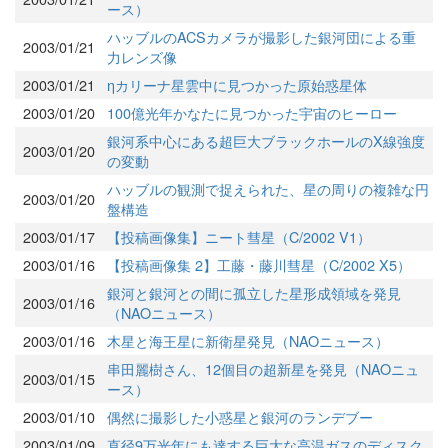
ース）
ハッブルのACSカメラが撮影した銀河団による重
2003/01/21
力レンズ像
2003/01/21
ηカリーナ星雲中に見つかった原始惑星体
2003/01/20
100億光年かなたに見つかった宇宙のヒーロー
銀河系中心にある超巨大ブラックホールのX線強度
2003/01/20
の変動
ハッブルの観測で捉えられた、星の周りの複雑な円
2003/01/20
盤構造
2003/01/17
【投稿画像集】ニート彗星（C/2002 V1）
2003/01/16
【投稿画像集 2】工藤・藤川彗星（C/2002 X5）
銀河と銀河との間に孤立した星形成領域を発見
2003/01/16
（NAOニュース）
2003/01/16
木星と海王星に新衛星発見（NAOニュース）
串田麗樹さん、12個目の超新星を発見（NAOニュ
2003/01/15
ース）
2003/01/10
偶然に撮影した小惑星と銀河のランデブー
2003/01/09
直径9万光年にも達する巨大な高温ガスのディスク