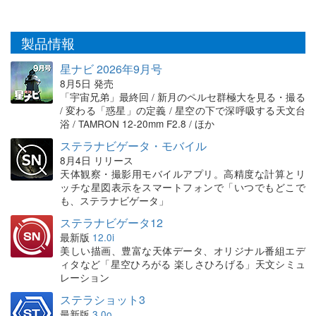
製品情報
星ナビ 2026年9月号
8月5日 発売
「宇宙兄弟」最終回 / 新月のペルセ群極大を見る・撮る
/ 変わる「惑星」の定義 / 星空の下で深呼吸する天文台
浴 / TAMRON 12-20mm F2.8 / ほか
ステラナビゲータ・モバイル
8月4日 リリース
天体観察・撮影用モバイルアプリ。高精度な計算とリ
ッチな星図表示をスマートフォンで「いつでもどこで
も、ステラナビゲータ」
ステラナビゲータ12
最新版
12.0i
美しい描画、豊富な天体データ、オリジナル番組エデ
ィタなど「星空ひろがる 楽しさひろげる」天文シミュ
レーション
ステラショット3
最新版
3.0o