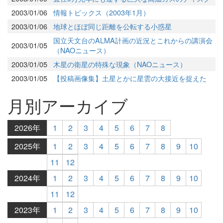
2003/01/06
情報トピックス（2003年1月）
2003/01/06
地球とほぼ同じ距離を公転する小惑星
国立天文台のALMA計画の近況とこれからの講演会
2003/01/05
（NAOニュース）
2003/01/05
木星の衛星の特殊な現象（NAOニュース）
2003/01/05
【投稿画像集】土星とかに星雲の大接近を捉えた
月別アーカイブ
2026年
1
2
3
4
5
6
7
8
2025年
1
2
3
4
5
6
7
8
9
10
11
12
2024年
1
2
3
4
5
6
7
8
9
10
11
12
2023年
1
2
3
4
5
6
7
8
9
10