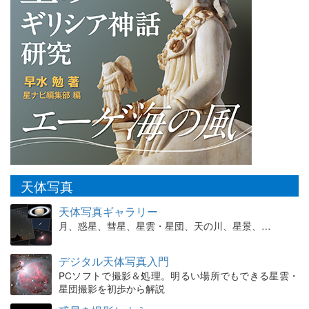
天体写真
天体写真ギャラリー
月、惑星、彗星、星雲・星団、天の川、星景、…
デジタル天体写真入門
PCソフトで撮影＆処理。明るい場所でもできる星雲・
星団撮影を初歩から解説