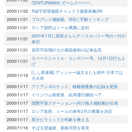
CENTURIA800 ズームスーパー」
2000/11/22
X線宇宙望遠鏡チャンドラ最新画像2件
2000/11/21
プログレス補給船、ISSに手動ドッキング
2000/11/21
ロシア国民はミール廃棄に反対
2001年1月に若田さんらディスカバリー号の一行が
2000/11/21
来日
2000/11/21
若田宇宙飛行士の着陸後初の記者会見
スペースシャトル・エンデバー号、12月1日打ち上
2000/11/21
げ
[しし群速報] アッシャー論文またも的中 日本では
2000/11/19
大火球
2000/11/17
アリアン-5ロケット、積載物重量の記録を更新
2000/11/17
イリジウム衛星群、結局運行継続へ!?
2000/11/17
国際宇宙ステーションへ向け無人補給船が出発
2000/11/17
ロシア政府、ミールの来年2月の廃棄を決定
2000/11/17
星がピラミッドの年齢を教える
2000/11/16
すばる望遠鏡、新銀河団を発見