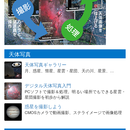
天体写真
天体写真ギャラリー
月、惑星、彗星、星雲・星団、天の川、星景、…
デジタル天体写真入門
PCソフトで撮影＆処理。明るい場所でもできる星雲・
星団撮影を初歩から解説
惑星を撮影しよう
CMOSカメラで動画撮影、ステライメージで画像処理