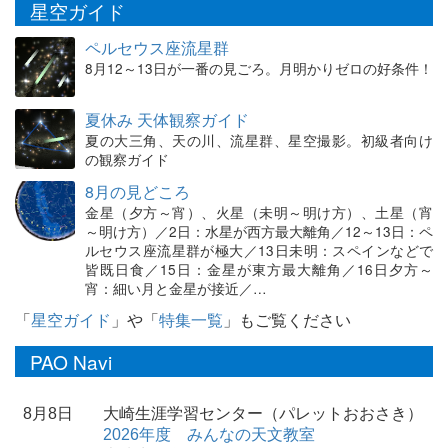
星空ガイド
ペルセウス座流星群
8月12～13日が一番の見ごろ。月明かりゼロの好条件！
夏休み 天体観察ガイド
夏の大三角、天の川、流星群、星空撮影。初級者向け
の観察ガイド
8月の見どころ
金星（夕方～宵）、火星（未明～明け方）、土星（宵
～明け方）／2日：水星が西方最大離角／12～13日：ペ
ルセウス座流星群が極大／13日未明：スペインなどで
皆既日食／15日：金星が東方最大離角／16日夕方～
宵：細い月と金星が接近／…
「
星空ガイド
」や「
特集一覧
」もご覧ください
PAO Navi