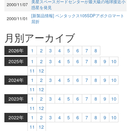
美星スペースガードセンターが最大級の地球接近小
2000/11/07
惑星を発見
[新製品情報] ペンタックス105SDPアポクロマート
2000/11/01
屈折
月別アーカイブ
2026年
1
2
3
4
5
6
7
8
2025年
1
2
3
4
5
6
7
8
9
10
11
12
2024年
1
2
3
4
5
6
7
8
9
10
11
12
2023年
1
2
3
4
5
6
7
8
9
10
11
12
2022年
1
2
3
4
5
6
7
8
9
10
11
12