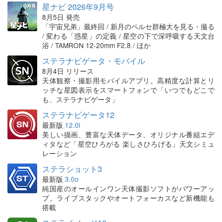
星ナビ 2026年9月号
8月5日 発売
「宇宙兄弟」最終回 / 新月のペルセ群極大を見る・撮る
/ 変わる「惑星」の定義 / 星空の下で深呼吸する天文台
浴 / TAMRON 12-20mm F2.8 / ほか
ステラナビゲータ・モバイル
8月4日 リリース
天体観察・撮影用モバイルアプリ。高精度な計算とリ
ッチな星図表示をスマートフォンで「いつでもどこで
も、ステラナビゲータ」
ステラナビゲータ12
最新版
12.0i
美しい描画、豊富な天体データ、オリジナル番組エデ
ィタなど「星空ひろがる 楽しさひろげる」天文シミュ
レーション
ステラショット3
最新版
3.0o
純国産のオールインワン天体撮影ソフトがパワーアッ
プ。ライブスタックやオートフォーカスなど新機能も
搭載