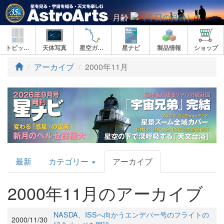
月齢
トピックス
天体写真
星空ガイド
星ナビ
製品情報
ショップ
アーカイブ
2000年11月
AstroArts
最新
カテゴリー
アーカイブ
Topics
2000年11月のアーカイブ
NASDA、ISSへ向かうエンデバー号のフライトの
2000/11/30