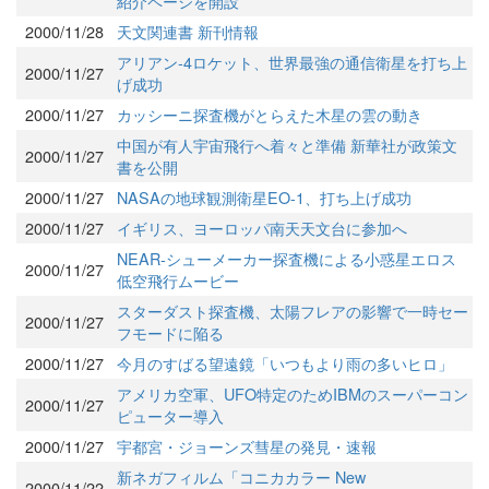
紹介ページを開設
2000/11/28
天文関連書 新刊情報
アリアン-4ロケット、世界最強の通信衛星を打ち上
2000/11/27
げ成功
2000/11/27
カッシーニ探査機がとらえた木星の雲の動き
中国が有人宇宙飛行へ着々と準備 新華社が政策文
2000/11/27
書を公開
2000/11/27
NASAの地球観測衛星EO-1、打ち上げ成功
2000/11/27
イギリス、ヨーロッパ南天天文台に参加へ
NEAR-シューメーカー探査機による小惑星エロス
2000/11/27
低空飛行ムービー
スターダスト探査機、太陽フレアの影響で一時セー
2000/11/27
フモードに陥る
2000/11/27
今月のすばる望遠鏡「いつもより雨の多いヒロ」
アメリカ空軍、UFO特定のためIBMのスーパーコン
2000/11/27
ピューター導入
2000/11/27
宇都宮・ジョーンズ彗星の発見・速報
新ネガフィルム「コニカカラー New
2000/11/22