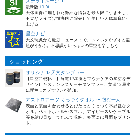
ステライメージ10
最新版
10.0f
天体画像に埋もれた微細な情報を最大限に引き出し、
不要なノイズは徹底的に除去して美しい天体写真に仕
上げる
星空ナビ
天文現象から最新ニュースまで、スマホをかざすと話
題がうかぶ。不思議がいっぱいの星空を楽しもう
ショッピング
オリジナル 天文タンブラー
【星空に乾杯！】黄道12星座とマウナケアの星空をデ
ザインしたステンレスサーモタンブラー。黄道12星座
に新色モカブラウンが追加。
アストロアーツ くっつくタオル 〜 包むーん
表面と裏面を合わせるとぴたっとくっつく不思議なタ
オル。ペットボトルやスマホ、アイピースやケーブル
等を結び目なしで包んで収納。表面には月面をプリン
ト。