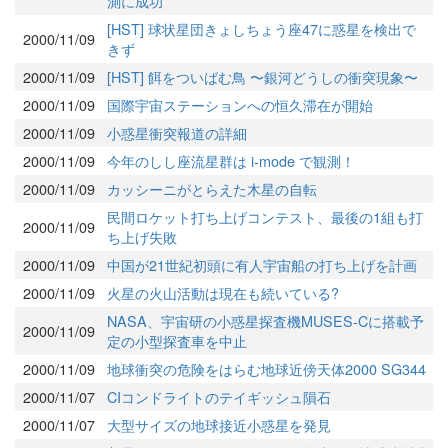
測に成功
[HST] 球状星団きょしちょう座47に惑星を検出で
2000/11/09
きず
2000/11/09
[HST] 餌をついばむ鳥 〜銀河どうしの衝突現象〜
2000/11/09
国際宇宙ステーションへの恒久滞在が開始
2000/11/09
小惑星衝突報道の詳細
2000/11/09
今年のしし座流星群は i-mode で観測！
2000/11/09
カッシーニがとらえた木星の自転
民間ロケット打ち上げコンテスト、最後の1組も打
2000/11/09
ち上げ失敗
2000/11/09
中国が21世紀初頭に有人宇宙船の打ち上げを計画
2000/11/09
火星の火山活動は現在も続いている?
NASA、宇宙研の小惑星探査機MUSES-Cに搭載予
2000/11/09
定の小型探査車を中止
2000/11/09
地球衝突の危険をはらむ地球近傍天体2000 SG344
2000/11/07
CIコンドライトのテイギッシュ隕石
2000/11/07
大型サイズの地球接近小惑星を発見