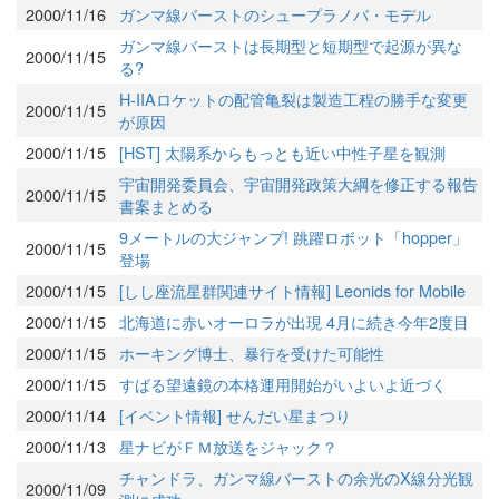
2000/11/16
ガンマ線バーストのシュープラノバ・モデル
ガンマ線バーストは長期型と短期型で起源が異な
2000/11/15
る?
H-IIAロケットの配管亀裂は製造工程の勝手な変更
2000/11/15
が原因
2000/11/15
[HST] 太陽系からもっとも近い中性子星を観測
宇宙開発委員会、宇宙開発政策大綱を修正する報告
2000/11/15
書案まとめる
9メートルの大ジャンプ! 跳躍ロボット「hopper」
2000/11/15
登場
2000/11/15
[しし座流星群関連サイト情報] Leonids for Mobile
2000/11/15
北海道に赤いオーロラが出現 4月に続き今年2度目
2000/11/15
ホーキング博士、暴行を受けた可能性
2000/11/15
すばる望遠鏡の本格運用開始がいよいよ近づく
2000/11/14
[イベント情報] せんだい星まつり
2000/11/13
星ナビがＦＭ放送をジャック？
チャンドラ、ガンマ線バーストの余光のX線分光観
2000/11/09