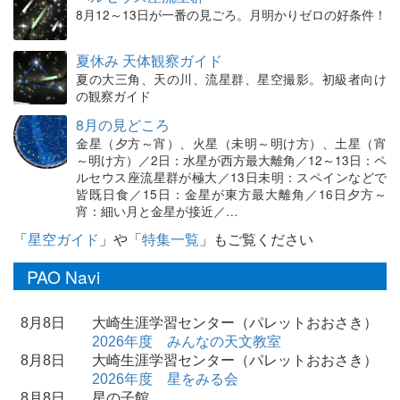
8月12～13日が一番の見ごろ。月明かりゼロの好条件！
夏休み 天体観察ガイド
夏の大三角、天の川、流星群、星空撮影。初級者向け
の観察ガイド
8月の見どころ
金星（夕方～宵）、火星（未明～明け方）、土星（宵
～明け方）／2日：水星が西方最大離角／12～13日：ペ
ルセウス座流星群が極大／13日未明：スペインなどで
皆既日食／15日：金星が東方最大離角／16日夕方～
宵：細い月と金星が接近／…
「
星空ガイド
」や「
特集一覧
」もご覧ください
PAO Navi