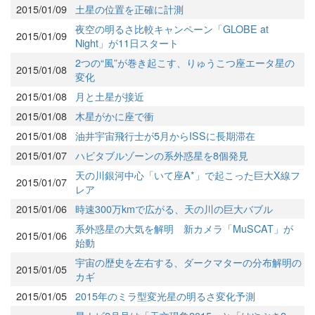
2015/01/09
土星の位置を正確に計測
夜空の明るさ比較キャンペーン「GLOBE at
2015/01/09
Night」が11日スタート
2つの“風”が巻き起こす、りゅうこつ座エータ星の
2015/01/08
変化
2015/01/08
月と土星が接近
2015/01/08
木星がかに座で衝
2015/01/08
油井宇宙飛行士が5月からISSに長期滞在
2015/01/07
ハビタブルゾーンの系外惑星を8個発見
天の川銀河中心「いて座A*」で起こった巨大X線フ
2015/01/07
レア
2015/01/06
時速300万kmで広がる、天の川の巨大バブル
系外惑星の大気を解明 新カメラ「MuSCAT」が
2015/01/06
始動
宇宙の歴史を左右する、ダークマターの分布解明の
2015/01/05
カギ
2015/01/05
2015年のミラ型変光星の明るさ変化予測