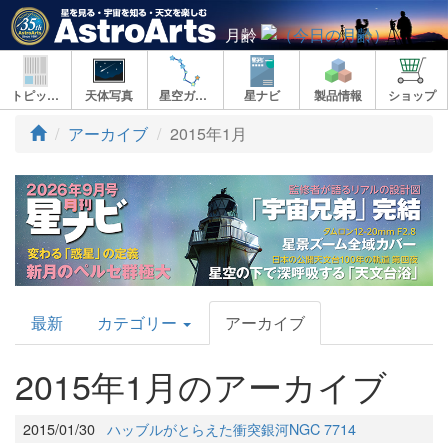
月齢
トピックス
天体写真
星空ガイド
星ナビ
製品情報
ショップ
アーカイブ
2015年1月
AstroArts
最新
カテゴリー
アーカイブ
Topics
2015年1月のアーカイブ
2015/01/30
ハッブルがとらえた衝突銀河NGC 7714