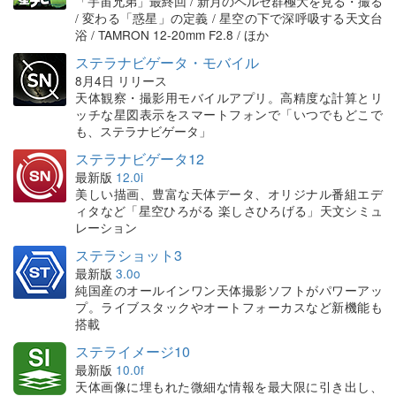
「宇宙兄弟」最終回 / 新月のペルセ群極大を見る・撮る
/ 変わる「惑星」の定義 / 星空の下で深呼吸する天文台
浴 / TAMRON 12-20mm F2.8 / ほか
ステラナビゲータ・モバイル
8月4日 リリース
天体観察・撮影用モバイルアプリ。高精度な計算とリ
ッチな星図表示をスマートフォンで「いつでもどこで
も、ステラナビゲータ」
ステラナビゲータ12
最新版
12.0i
美しい描画、豊富な天体データ、オリジナル番組エデ
ィタなど「星空ひろがる 楽しさひろげる」天文シミュ
レーション
ステラショット3
最新版
3.0o
純国産のオールインワン天体撮影ソフトがパワーアッ
プ。ライブスタックやオートフォーカスなど新機能も
搭載
ステライメージ10
最新版
10.0f
天体画像に埋もれた微細な情報を最大限に引き出し、