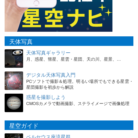
天体写真
天体写真ギャラリー
月、惑星、彗星、星雲・星団、天の川、星景、…
デジタル天体写真入門
PCソフトで撮影＆処理。明るい場所でもできる星雲・
星団撮影を初歩から解説
惑星を撮影しよう
CMOSカメラで動画撮影、ステライメージで画像処理
星空ガイド
ペルセウス座流星群