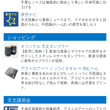
不要なノイズは徹底的に除去して美しい天体写真に仕
上げる
星空ナビ
天文現象から最新ニュースまで、スマホをかざすと話
題がうかぶ。不思議がいっぱいの星空を楽しもう
ショッピング
オリジナル 天文タンブラー
【星空に乾杯！】黄道12星座とマウナケアの星空をデ
ザインしたステンレスサーモタンブラー。黄道12星座
に新色モカブラウンが追加。
アストロアーツ くっつくタオル 〜 包むーん
表面と裏面を合わせるとぴたっとくっつく不思議なタ
オル。ペットボトルやスマホ、アイピースやケーブル
等を結び目なしで包んで収納。表面には月面をプリン
ト。
天文講習会
天体写真撮影や画像処理、アストロアーツのソフトウ