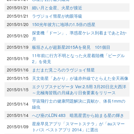
2015/01/21
細い月と金星、火星が接近
2015/01/21
ラヴジョイ彗星が肉眼等級
2015/01/20
150光年彼方に地球の1.5倍の惑星
探査機「ドーン」、準惑星ケレス到着まであと2か
2015/01/20
月
2015/01/19
板垣さんが超新星2015Aを発見 101個目
11年前に行方不明となった火星着陸機「ビーグル
2015/01/19
2」を発見
2015/01/16
まだまだ見ごろのラヴジョイ彗星
2015/01/15
天文衛星「あかり」が遠赤外線でとらえた全天画像
エクリプスナビゲータ Ver.2.5用 3月20日北大西洋
2015/01/15
～北極海皆既の月縁あり日食要素をリリース
宇宙飛行士の健康問題解決に貢献か、体長1mmの
2015/01/14
線虫
2015/01/14
へび座のLDN 483 暗黒星雲から始まる星の輝き
星座早見アプリ「スマートステラ」が「auスマー
2015/01/09
トパス ベストアプリ 2014」に選出