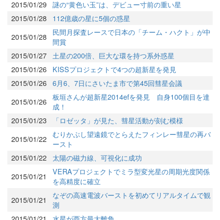
2015/01/29
謎の“黄色い玉”は、デビュー寸前の重い星
2015/01/28
112億歳の星に5個の惑星
民間月探査レースで日本の「チーム・ハクト」が中
2015/01/28
間賞
2015/01/27
土星の200倍、巨大な環を持つ系外惑星
2015/01/26
KISSプロジェクトで4つの超新星を発見
2015/01/26
6月6、7日にさいたま市で第45回彗星会議
板垣さんが超新星2014efを発見 自身100個目を達
2015/01/26
成！
2015/01/23
「ロゼッタ」が見た、彗星活動が刻む模様
むりかぶし望遠鏡でとらえたフィンレー彗星の再バ
2015/01/22
ースト
2015/01/22
太陽の磁力線、可視化に成功
VERAプロジェクトでミラ型変光星の周期光度関係
2015/01/21
を高精度に確立
なぞの高速電波バーストを初めてリアルタイムで観
2015/01/21
測
2015/01/21
水星が西方最大離角