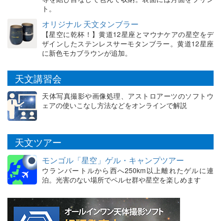
ト。
オリジナル 天文タンブラー
【星空に乾杯！】黄道12星座とマウナケアの星空をデ
ザインしたステンレスサーモタンブラー。黄道12星座
に新色モカブラウンが追加。
天文講習会
天体写真撮影や画像処理、アストロアーツのソフトウ
ェアの使いこなし方法などをオンラインで解説
天文ツアー
モンゴル「星空」ゲル・キャンプツアー
ウランバートルから西へ250km以上離れたゲルに連
泊。光害のない場所でペルセ群や星空を楽しめます