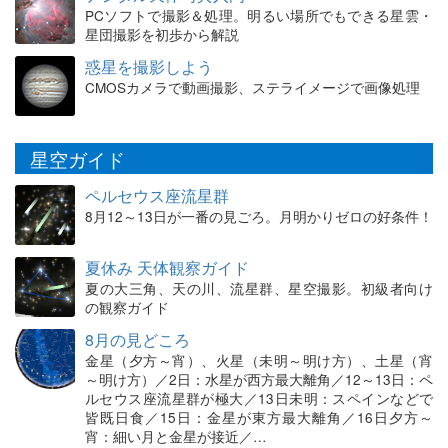
PCソフトで撮影＆処理。明るい場所でもできる星雲・
星団撮影を初歩から解説
惑星を撮影しよう
CMOSカメラで動画撮影、ステライメージで画像処理
星空ガイド
ペルセウス座流星群
8月12～13日が一番の見ごろ。月明かりゼロの好条件！
夏休み 天体観察ガイド
夏の大三角、天の川、流星群、星空撮影。初級者向け
の観察ガイド
8月の見どころ
金星（夕方～宵）、火星（未明～明け方）、土星（宵
～明け方）／2日：水星が西方最大離角／12～13日：ペ
ルセウス座流星群が極大／13日未明：スペインなどで
皆既日食／15日：金星が東方最大離角／16日夕方～
宵：細い月と金星が接近／…