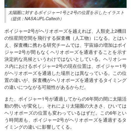
太陽圏に対するボイジャー1号と2号の位置を示したイラスト
（提供：NASA/JPL-Caltech）
ボイジャー2号がヘリオポーズを越えれば、人類史上2機目
の恒星間空間を飛行する探査機（人工物）になる。とはい
え、探査機に携わる研究チームでは、宇宙線の増加はボイ
ジャー2号が間もなくヘリオポーズを通過することを示す
決定的な兆候というわけではないとしている。ヘリオシー
ス内におけるボイジャー2号の現在位置は、ボイジャー1号
がヘリオポーズを通過した場所とは異なっている。この位
置の違いが、探査機がヘリオポーズを通過するタイミング
の違いにつながる可能性があるからだ。
また、ボイジャー1号が通過してからの6年間の間に太陽活
動の勢いが変化し、それにより太陽圏の大きさ、ひいては
ヘリオポーズの位置も変わっているはずだ。この6年とい
う時間差も、ボイジャー2号がヘリオポーズを通過するタ
イミングの違いに影響してくる。