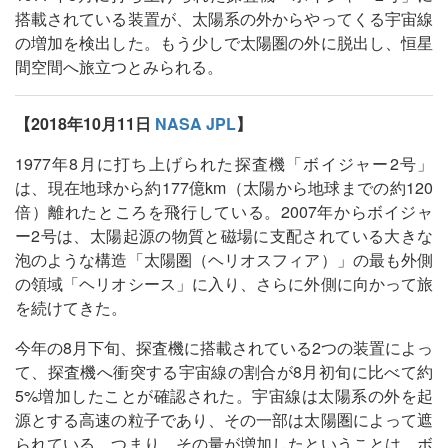
搭載されている装置が、太陽系の外からやってくる宇宙線
の増加を検出した。もう少しで太陽圏の外に脱出し、恒星
間空間へ旅立つとみられる。
【2018年10月11日
NASA JPL
】
1977年8月に打ち上げられた探査機「ボイジャー2号」
は、現在地球から約177億km（太陽から地球までの約120
倍）離れたところを飛行している。2007年からボイジャ
ー2号は、太陽起源の物質と磁場に支配されている大きな
泡のような構造「太陽圏（ヘリオスフィア）」の最も外側
の領域「ヘリオシース」に入り、さらに外側に向かって旅
を続けてきた。
今年の8月下旬、探査機に搭載されている2つの装置によっ
て、探査機へ衝突する宇宙線の割合が8月初旬に比べて約
5%増加したことが確認された。宇宙線は太陽系の外を起
源とする高速の粒子であり、その一部は太陽圏によって遮
られている。つまり、その量が増加したということは、ボ