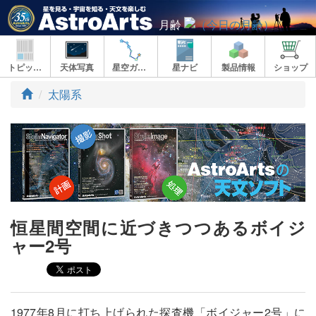
月齢
トピックス
天体写真
星空ガイド
星ナビ
製品情報
ショップ
ト
太陽系
ッ
プ
恒星間空間に近づきつつあるボイジ
ャー2号
1977年8月に打ち上げられた探査機「ボイジャー2号」に