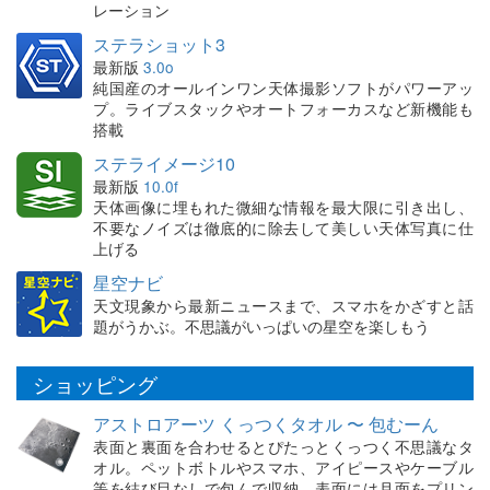
レーション
ステラショット3
最新版
3.0o
純国産のオールインワン天体撮影ソフトがパワーアッ
プ。ライブスタックやオートフォーカスなど新機能も
搭載
ステライメージ10
最新版
10.0f
天体画像に埋もれた微細な情報を最大限に引き出し、
不要なノイズは徹底的に除去して美しい天体写真に仕
上げる
星空ナビ
天文現象から最新ニュースまで、スマホをかざすと話
題がうかぶ。不思議がいっぱいの星空を楽しもう
ショッピング
アストロアーツ くっつくタオル 〜 包むーん
表面と裏面を合わせるとぴたっとくっつく不思議なタ
オル。ペットボトルやスマホ、アイピースやケーブル
等を結び目なしで包んで収納。表面には月面をプリン