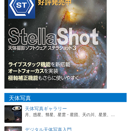
天体写真
天体写真ギャラリー
月、惑星、彗星、星雲・星団、天の川、星景、…
デジタル天体写真入門