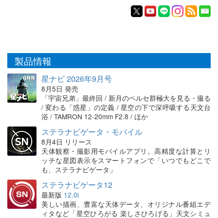
製品情報
星ナビ 2026年9月号
8月5日 発売
「宇宙兄弟」最終回 / 新月のペルセ群極大を見る・撮る
/ 変わる「惑星」の定義 / 星空の下で深呼吸する天文台
浴 / TAMRON 12-20mm F2.8 / ほか
ステラナビゲータ・モバイル
8月4日 リリース
天体観察・撮影用モバイルアプリ。高精度な計算とリ
ッチな星図表示をスマートフォンで「いつでもどこで
も、ステラナビゲータ」
ステラナビゲータ12
最新版
12.0i
美しい描画、豊富な天体データ、オリジナル番組エデ
ィタなど「星空ひろがる 楽しさひろげる」天文シミュ