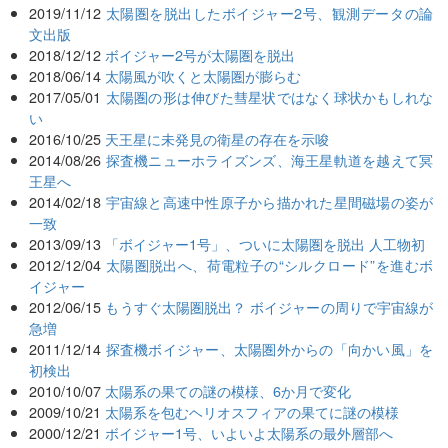
2019/11/12
太陽圏を脱出したボイジャー2号、観測データの論
文出版
2018/12/12
ボイジャー2号が太陽圏を脱出
2018/06/14
太陽風が吹くと太陽圏が膨らむ
2017/05/01
太陽圏の形は伸びた彗星状ではなく球状かもしれな
い
2016/10/25
天王星に未発見の衛星の存在を示唆
2014/08/26
探査機ニューホライズンズ、海王星軌道を越えて冥
王星へ
2014/02/18
宇宙線と高速中性原子から描かれた星間磁場の姿が
一致
2013/09/13
「ボイジャー1号」、ついに太陽圏を脱出 人工物初
2012/12/04
太陽圏脱出へ、荷電粒子の“シルクロード”を進むボ
イジャー
2012/06/15
もうすぐ太陽圏脱出？ ボイジャーの周りで宇宙線が
急増
2011/12/14
探査機ボイジャー、太陽圏外からの「向かい風」を
初検出
2010/10/07
太陽系の果ての謎の模様、6か月で変化
2009/10/21
太陽系を包むヘリオスフィアの果てに謎の模様
2000/12/21
ボイジャー1号、いよいよ太陽系の最外層部へ