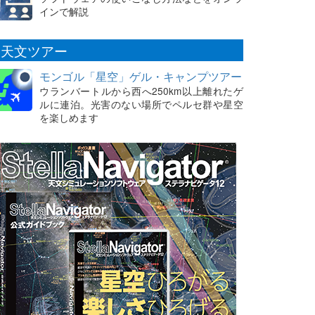
インで解説
天文ツアー
モンゴル「星空」ゲル・キャンプツアー
ウランバートルから西へ250km以上離れたゲ
ルに連泊。光害のない場所でペルセ群や星空
を楽しめます