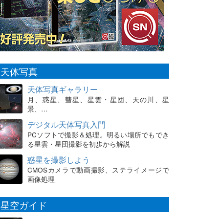
天体写真
天体写真ギャラリー
月、惑星、彗星、星雲・星団、天の川、星
景、…
デジタル天体写真入門
PCソフトで撮影＆処理。明るい場所でもでき
る星雲・星団撮影を初歩から解説
惑星を撮影しよう
CMOSカメラで動画撮影、ステライメージで
画像処理
星空ガイド