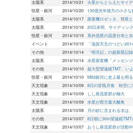
太陽系
2014/10/21
火星からとらえたサイデ
恒星・銀河
2014/10/20
130億光年彼方の小さな
太陽系
2014/10/17
探査機ロゼッタ、彗星と
太陽系
2014/10/16
20日未明、サイディン
恒星・銀河
2014/10/15
系外惑星の温度分布と水
イベント
2014/10/15
「滋賀天文のつどい201
その他
2014/10/14
「明月記」の超新星記録
太陽系
2014/10/14
水星探査機「メッセンジ
その他
2014/10/10
超大型望遠鏡TMT、い
恒星・銀河
2014/10/10
M82銀河に史上最も明
天文現象
2014/10/09
8日の皆既月食 秋空に
天文現象
2014/10/09
しし座流星群が極大
天文現象
2014/10/09
水星が西方最大離角
太陽系
2014/10/08
月の砂に含まれる水は、
その他
2014/10/07
8日朝に30m望遠鏡TM
天文現象
2014/10/07
おうし座流星群が活動中