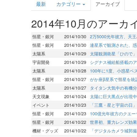
最新
カテゴリー
アーカイブ
Topics
2014年10月のアーカ
恒星・銀河
2014/10/30
2万5000光年彼方、天
恒星・銀河
2014/10/30
連星系で観測された、惑
太陽系
2014/10/29
太陽観測衛星「ひので」
宇宙開発
2014/10/29
シグナス補給船搭載のア
太陽系
2014/10/28
100年に1度、小惑星
恒星・銀河
2014/10/27
がか座β星系で彗星を統
太陽系
2014/10/27
タイタン大気中の有機分
天文現象
2014/10/24
太陽に巨大黒点が出現中
イベント
2014/10/23
「三鷹・星と宇宙の日」
恒星・銀河
2014/10/23
100億光年彼方のクエ
恒星・銀河
2014/10/22
世界初、重力レンズ効果
機材・グッズ
2014/10/22
「デジタルカメラ城郭撮