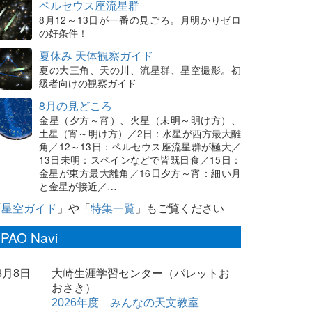
ペルセウス座流星群
8月12～13日が一番の見ごろ。月明かりゼロ
の好条件！
夏休み 天体観察ガイド
夏の大三角、天の川、流星群、星空撮影。初
級者向けの観察ガイド
8月の見どころ
金星（夕方～宵）、火星（未明～明け方）、
土星（宵～明け方）／2日：水星が西方最大離
角／12～13日：ペルセウス座流星群が極大／
13日未明：スペインなどで皆既日食／15日：
金星が東方最大離角／16日夕方～宵：細い月
と金星が接近／…
「
星空ガイド
」や「
特集一覧
」もご覧ください
PAO Navi