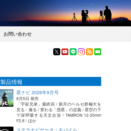
お問い合わせ
製品情報
星ナビ 2026年9月号
8月5日 発売
「宇宙兄弟」最終回 / 新月のペルセ群極大を
見る・撮る / 変わる「惑星」の定義 / 星空の下
で深呼吸する天文台浴 / TAMRON 12-20mm
F2.8 / ほか
ステラナビゲータ・モバイル