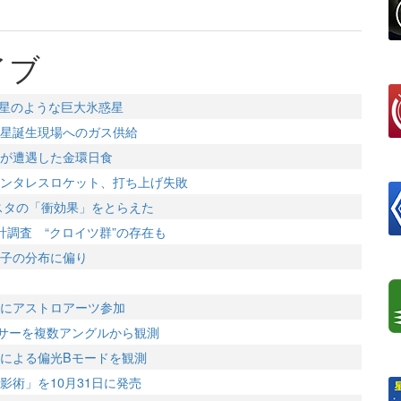
イブ
王星のような巨大氷惑星
星誕生現場へのガス供給
が遭遇した金環日食
ンタレスロケット、打ち上げ失敗
ベスタの「衝効果」をとらえた
計調査 “クロイツ群”の存在も
子の分布に偏り
にアストロアーツ参加
ーサーを複数アングルから観測
による偏光Bモードを観測
影術」を10月31日に発売