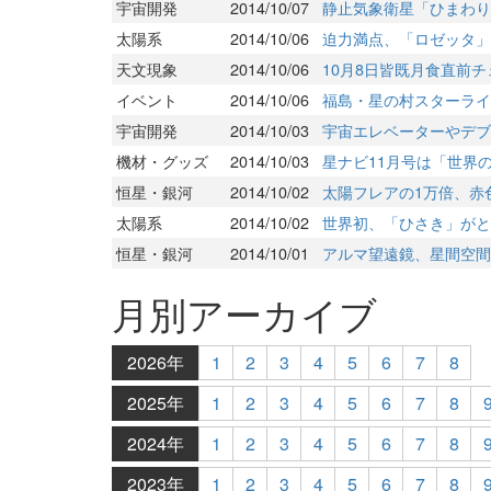
宇宙開発
2014/10/07
静止気象衛星「ひまわり
太陽系
2014/10/06
迫力満点、「ロゼッタ」
天文現象
2014/10/06
10月8日皆既月食直前チ
イベント
2014/10/06
福島・星の村スターライ
宇宙開発
2014/10/03
宇宙エレベーターやデブ
機材・グッズ
2014/10/03
星ナビ11月号は「世界
恒星・銀河
2014/10/02
太陽フレアの1万倍、赤
太陽系
2014/10/02
世界初、「ひさき」がと
恒星・銀河
2014/10/01
アルマ望遠鏡、星間空間
月別アーカイブ
2026年
1
2
3
4
5
6
7
8
2025年
1
2
3
4
5
6
7
8
2024年
1
2
3
4
5
6
7
8
2023年
1
2
3
4
5
6
7
8