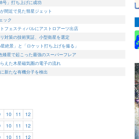
8号」打ち上げに成功
が間近で見た彗星ジェット
ェック
トフェスティバルにアストロアーツ出店
リ対策の技術実証、小型衛星を選定
の星絶景」と「ロケット打ち上げを撮る」
色矮星で起こった最強のスーパーフレア
らえた木星磁気圏の電子の流れ
に新たな有機分子を検出
9
10
11
12
9
10
11
12
9
10
11
12