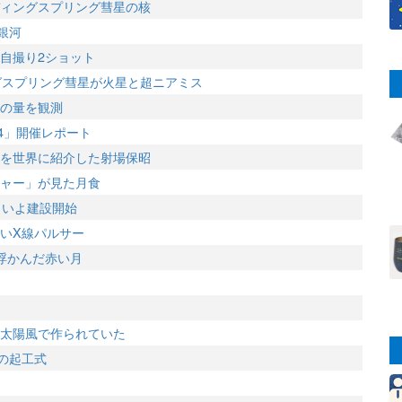
ィングスプリング彗星の核
銀河
自撮り2ショット
グスプリング彗星が火星と超ニアミス
の量を観測
4」開催レポート
を世界に紹介した射場保昭
ャー」が見た月食
よいよ建設開始
るいX線パルサー
浮かんだ赤い月
太陽風で作られていた
Tの起工式