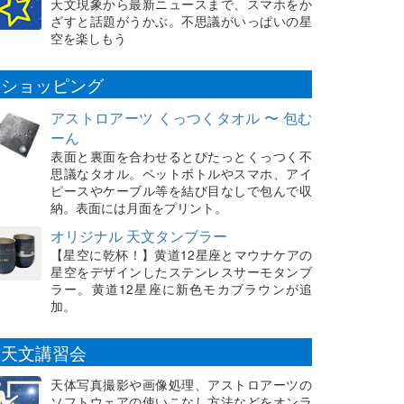
天文現象から最新ニュースまで、スマホをか
ざすと話題がうかぶ。不思議がいっぱいの星
空を楽しもう
ショッピング
アストロアーツ くっつくタオル 〜 包む
ーん
表面と裏面を合わせるとぴたっとくっつく不
思議なタオル。ペットボトルやスマホ、アイ
ピースやケーブル等を結び目なしで包んで収
納。表面には月面をプリント。
オリジナル 天文タンブラー
【星空に乾杯！】黄道12星座とマウナケアの
星空をデザインしたステンレスサーモタンブ
ラー。黄道12星座に新色モカブラウンが追
加。
天文講習会
天体写真撮影や画像処理、アストロアーツの
ソフトウェアの使いこなし方法などをオンラ