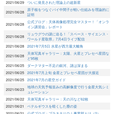
2021/06/29
ついに発見された理論上の超新星
原子核をつなぐパイ中間子が軽い仕組みを理論的に
2021/06/28
証明
公式ブログ：天体画像処理完全マスター！「オンラ
2021/06/28
イン講習会」レポート
リュウグウの謎に迫る！「スペース・サイエンス・
2021/06/28
ワールド星取県」7月4日ライブ配信
2021/06/28
2021年7月5日 水星が西方最大離角
天体写真ギャラリー：太陽、火星とプレセペ星団な
2021/06/28
ど95枚
2021/06/25
ダークマター不足の銀河、謎は深まる
2021/06/25
2021年7月上旬 金星とプレセペ星団が大接近
2021/06/25
2021年7月の星空ガイド
地球の天気予報並みの高解像度で行う金星大気シミ
2021/06/23
ュレーション
2021/06/22
天体写真ギャラリー：天の川など62枚
2021/06/21
ベテルギウスを暗くした塵の姿
2021/06/21
公式ブログ：プラネタリウム事業部とは（2）