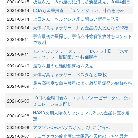
2021/06/15
板垣さん、うお座の銀河に超新星発見、今年4個目
2021/06/14
ESAも金星探査、「エンビジョン」計画を発表
2021/06/14
上田さん、ヘルクレス座に明るい新星を発見
2021/06/14
天体写真ギャラリー：月と金星の大接近など92枚
宇宙最初の星探し、宇宙赤外線背景放射をロケット
2021/06/11
で観測
モバイルアプリ「iステラ」「iステラ HD」「スマ
2021/06/11
ートステラ」期間限定で特価販売
2021/06/10
最期を迎えた活動銀河核を発見
2021/06/10
天体写真ギャラリー：ベスタなど68枚
最も高密度な白色矮星による超新星爆発の痕跡を特
2021/06/09
定
10日の金環日食を「エクリプスナビゲータ4」でシ
2021/06/09
ミュレーション配信
NASA次期太陽系ミッションに2つの金星探査を選
2021/06/08
定
2021/06/08
アマゾンCEOベゾスさん、7月に宇宙へ
2021/06/07
リュウグウの偏光度は太陽系小天体のうちで最大