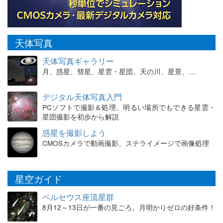
天体写真
天体写真ギャラリー
月、惑星、彗星、星雲・星団、天の川、星景、…
デジタル天体写真入門
PCソフトで撮影＆処理。明るい場所でもできる星雲・
星団撮影を初歩から解説
惑星を撮影しよう
CMOSカメラで動画撮影、ステライメージで画像処理
星空ガイド
ペルセウス座流星群
8月12～13日が一番の見ごろ。月明かりゼロの好条件！