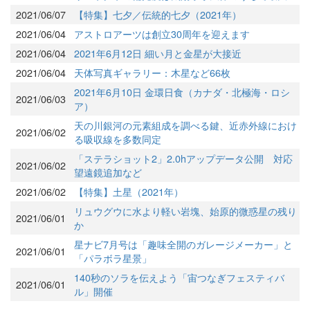
2021/06/07
【特集】七夕／伝統的七夕（2021年）
2021/06/04
アストロアーツは創立30周年を迎えます
2021/06/04
2021年6月12日 細い月と金星が大接近
2021/06/04
天体写真ギャラリー：木星など66枚
2021年6月10日 金環日食（カナダ・北極海・ロシ
2021/06/03
ア）
天の川銀河の元素組成を調べる鍵、近赤外線におけ
2021/06/02
る吸収線を多数同定
「ステラショット2」2.0hアップデータ公開 対応
2021/06/02
望遠鏡追加など
2021/06/02
【特集】土星（2021年）
リュウグウに水より軽い岩塊、始原的微惑星の残り
2021/06/01
か
星ナビ7月号は「趣味全開のガレージメーカー」と
2021/06/01
「パラボラ星景」
140秒のソラを伝えよう「宙つなぎフェスティバ
2021/06/01
ル」開催