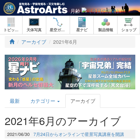
月齢
トピックス
天体写真
星空ガイド
星ナビ
製品情報
ショップ
アーカイブ
2021年6月
AstroArts
最新
カテゴリー
アーカイブ
Topics
2021年6月のアーカイブ
2021/06/30
7月24日からオンラインで星景写真講座を開講