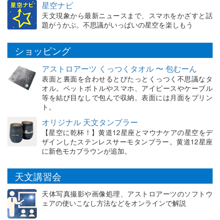
星空ナビ
天文現象から最新ニュースまで、スマホをかざすと話
題がうかぶ。不思議がいっぱいの星空を楽しもう
ショッピング
アストロアーツ くっつくタオル 〜 包むーん
表面と裏面を合わせるとぴたっとくっつく不思議なタ
オル。ペットボトルやスマホ、アイピースやケーブル
等を結び目なしで包んで収納。表面には月面をプリン
ト。
オリジナル 天文タンブラー
【星空に乾杯！】黄道12星座とマウナケアの星空をデ
ザインしたステンレスサーモタンブラー。黄道12星座
に新色モカブラウンが追加。
天文講習会
天体写真撮影や画像処理、アストロアーツのソフトウ
ェアの使いこなし方法などをオンラインで解説