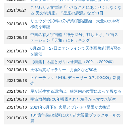
こだわり天文書評『小さなことにあくせくしなくな
2021/06/21
る 天文学講座』『星座の起源』など11冊
リュウグウ試料の分析第2段階開始、大量の水や有
2021/06/18
機物を確認
中国の有人宇宙船「神舟12号」打ち上げ、宇宙ス
2021/06/18
テーション「天和」にドッキング
6月26日・27日にオンラインで天体画像処理講習会
2021/06/18
を開催
2021/06/18
【特集】木星とガリレオ衛星（2021～2022年）
2021/06/18
天体写真ギャラリー：月面Xなど80枚
トミーテック「EDレデューサー 0.7×DGQG」新発
2021/06/18
売
2021/06/17
星が誕生する環境は、銀河内の位置によって異なる
2021/06/16
宇宙放射線に6年曝露された精子からマウス誕生
2021/06/16
2021年6月下旬 火星とプレセペ星団が大接近
131億年前の銀河に吹く超大質量ブラックホールの
2021/06/15
嵐