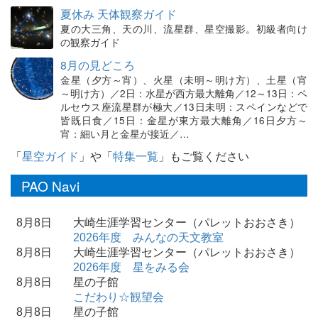
夏休み 天体観察ガイド
夏の大三角、天の川、流星群、星空撮影。初級者向け
の観察ガイド
8月の見どころ
金星（夕方～宵）、火星（未明～明け方）、土星（宵
～明け方）／2日：水星が西方最大離角／12～13日：ペ
ルセウス座流星群が極大／13日未明：スペインなどで
皆既日食／15日：金星が東方最大離角／16日夕方～
宵：細い月と金星が接近／…
「
星空ガイド
」や「
特集一覧
」もご覧ください
PAO Navi