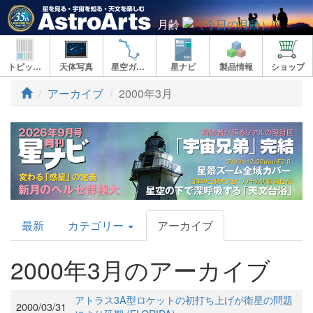
月齢
トピックス
天体写真
星空ガイド
星ナビ
製品情報
ショップ
アーカイブ
2000年3月
AstroArts
最新
カテゴリー
アーカイブ
Topics
2000年3月のアーカイブ
アトラス3A型ロケットの初打ち上げが衛星の問題
2000/03/31