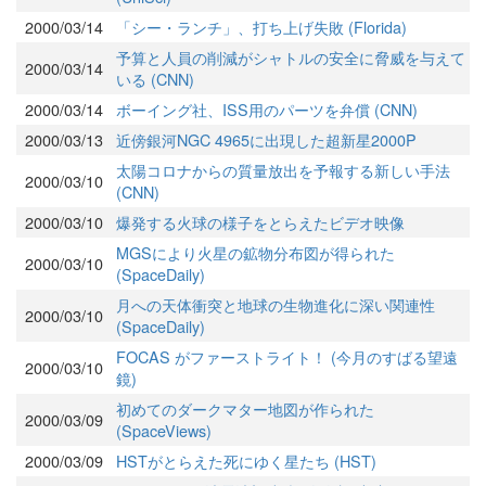
2000/03/14
「シー・ランチ」、打ち上げ失敗 (Florida)
予算と人員の削減がシャトルの安全に脅威を与えて
2000/03/14
いる (CNN)
2000/03/14
ボーイング社、ISS用のパーツを弁償 (CNN)
2000/03/13
近傍銀河NGC 4965に出現した超新星2000P
太陽コロナからの質量放出を予報する新しい手法
2000/03/10
(CNN)
2000/03/10
爆発する火球の様子をとらえたビデオ映像
MGSにより火星の鉱物分布図が得られた
2000/03/10
(SpaceDaily)
月への天体衝突と地球の生物進化に深い関連性
2000/03/10
(SpaceDaily)
FOCAS がファーストライト！ (今月のすばる望遠
2000/03/10
鏡)
初めてのダークマター地図が作られた
2000/03/09
(SpaceViews)
2000/03/09
HSTがとらえた死にゆく星たち (HST)