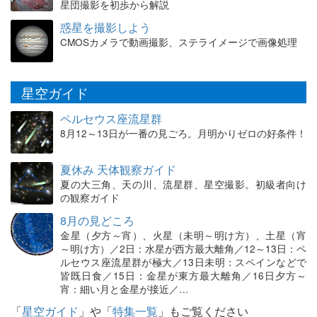
星団撮影を初歩から解説
惑星を撮影しよう
CMOSカメラで動画撮影、ステライメージで画像処理
星空ガイド
ペルセウス座流星群
8月12～13日が一番の見ごろ。月明かりゼロの好条件！
夏休み 天体観察ガイド
夏の大三角、天の川、流星群、星空撮影。初級者向け
の観察ガイド
8月の見どころ
金星（夕方～宵）、火星（未明～明け方）、土星（宵
～明け方）／2日：水星が西方最大離角／12～13日：ペ
ルセウス座流星群が極大／13日未明：スペインなどで
皆既日食／15日：金星が東方最大離角／16日夕方～
宵：細い月と金星が接近／…
「
星空ガイド
」や「
特集一覧
」もご覧ください