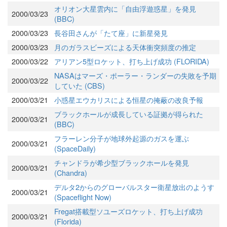
オリオン大星雲内に「自由浮遊惑星」を発見
2000/03/23
(BBC)
2000/03/23
長谷田さんが「たて座」に新星発見
2000/03/23
月のガラスビーズによる天体衝突頻度の推定
2000/03/22
アリアン5型ロケット、打ち上げ成功 (FLORIDA)
NASAはマーズ・ポーラー・ランダーの失敗を予期
2000/03/22
していた (CBS)
2000/03/21
小惑星エウカリスによる恒星の掩蔽の改良予報
ブラックホールが成長している証拠が得られた
2000/03/21
(BBC)
フラーレン分子が地球外起源のガスを運ぶ
2000/03/21
(SpaceDaily)
チャンドラが希少型ブラックホールを発見
2000/03/21
(Chandra)
デルタ2からのグローバルスター衛星放出のようす
2000/03/21
(Spaceflight Now)
Fregat搭載型ソユーズロケット、打ち上げ成功
2000/03/21
(Florida)