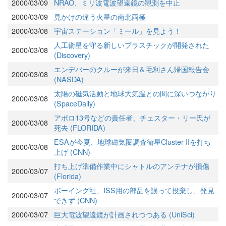
2000/03/09
NRAO、ミリ波電波望遠鏡の観測を中止
2000/03/09
見かけの違う火星の南北両極
2000/03/08
宇宙ステーション「ミール」を見よう！
人工衛星を守る新しいプラスチックが開発された
2000/03/08
(Discovery)
エンデバーのクルーが来日＆毛利さん帰国報告会
2000/03/08
(NASDA)
太陽の磁気活動と地球大気温との間に深いつながり
2000/03/08
(SpaceDaily)
アポロ13号などの責任者、チェスター・リー氏が
2000/03/08
死去 (FLORIDA)
ESAが今夏、地球磁気圏調査衛星Cluster IIを打ち
2000/03/08
上げ (CNN)
打ち上げ準備作業中にシャトルのアンテナが損傷
2000/03/07
(Florida)
ボーイング社、ISS用の部品を誤って投棄し、発見
2000/03/07
できず (CNN)
2000/03/07
巨大電波望遠鏡が計画されつつある (UniSci)