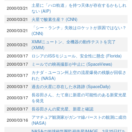
土星に「ハロ軌道」を持つ天体が存在するかもしれ
2000/03/21
ない (AIP)
2000/03/21
火星で酸素生産？ (CNN)
「シー・ランチ」失敗はロケットが原因ではない？
2000/03/21
(CNN)
XMMニュートン、全機器の動作テストを完了
2000/03/21
(XMM)
2000/03/17
ロシアのISSモジュール、安全性に懸念 (Florida)
2000/03/17
ミールでの映画撮影が中止に (SpaceViews)
カナダ・ユーコン州上空の流星爆発の残骸が回収さ
2000/03/17
れた (NASA)
2000/03/17
過去の火星に存在した水路跡 (SpaceDaily)
長谷田さん、たて座に新星の可能性のある新変光星
2000/03/17
を発見
2000/03/17
長谷田さんの変光星、新星と確認
アマチュア観測家がガンマ線バーストの観測に成功
2000/03/16
(NASA)
NASAの地球磁気圏監視衛星IMAGE、3月25日打ち