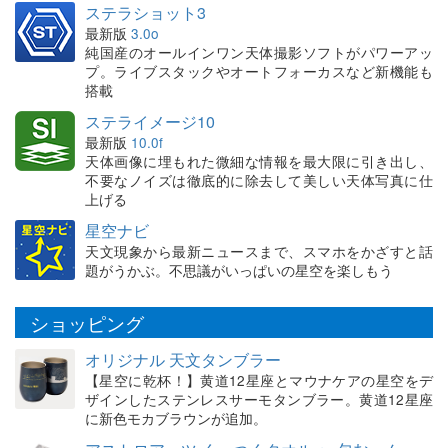
ステラショット3
最新版
3.0o
純国産のオールインワン天体撮影ソフトがパワーアッ
プ。ライブスタックやオートフォーカスなど新機能も
搭載
ステライメージ10
最新版
10.0f
天体画像に埋もれた微細な情報を最大限に引き出し、
不要なノイズは徹底的に除去して美しい天体写真に仕
上げる
星空ナビ
天文現象から最新ニュースまで、スマホをかざすと話
題がうかぶ。不思議がいっぱいの星空を楽しもう
ショッピング
オリジナル 天文タンブラー
【星空に乾杯！】黄道12星座とマウナケアの星空をデ
ザインしたステンレスサーモタンブラー。黄道12星座
に新色モカブラウンが追加。