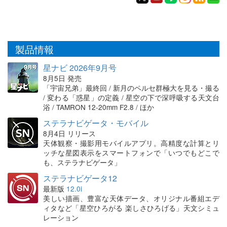
製品情報
星ナビ 2026年9月号
8月5日 発売
「宇宙兄弟」最終回 / 新月のペルセ群極大を見る・撮る
/ 変わる「惑星」の定義 / 星空の下で深呼吸する天文台
浴 / TAMRON 12-20mm F2.8 / ほか
ステラナビゲータ・モバイル
8月4日 リリース
天体観察・撮影用モバイルアプリ。高精度な計算とリ
ッチな星図表示をスマートフォンで「いつでもどこで
も、ステラナビゲータ」
ステラナビゲータ12
最新版
12.0i
美しい描画、豊富な天体データ、オリジナル番組エデ
ィタなど「星空ひろがる 楽しさひろげる」天文シミュ
レーション