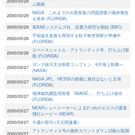
2000/03/29
ム開催
NASA、これまでの火星探査の問題調査の最終報告
2000/03/29
を発表 (FLORIDA)
2000/03/29
英BAEシステムズ社、反重力研究を開始 (BBC)
宇宙誕生直後を再現する粒子衝突実験が準備中
2000/03/28
(FLORIDA)
スペースシャトル・アトランティス号、打ち上げ延
2000/03/28
期 (FLORIDA)
ガンマ線天文台衛星コンプトン、6月海上投棄へ
2000/03/27
(NASA)
NASA JPL、HESSIの損傷に責任はないと主張
2000/03/27
(FLORIDA)
地球磁気圏監視衛星「IMAGE」、打ち上げ成功
2000/03/27
(FLORIDA)
NEARシューメーカーによる2つめのエロスの通過
2000/03/27
飛行ムービー (NEAR)
2000/03/27
今週の新刊 (天文関連書)
アトランティス号の最終カウントダウン試験が延期
2000/03/27