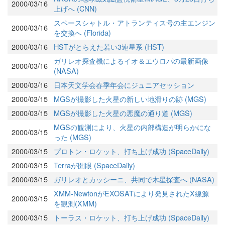
2000/03/16
上げへ (CNN)
スペースシャトル・アトランティス号の主エンジン
2000/03/16
を交換へ (Florida)
2000/03/16
HSTがとらえた若い3連星系 (HST)
ガリレオ探査機によるイオ＆エウロパの最新画像
2000/03/16
(NASA)
2000/03/16
日本天文学会春季年会にジュニアセッション
2000/03/15
MGSが撮影した火星の新しい地滑りの跡 (MGS)
2000/03/15
MGSが撮影した火星の悪魔の通り道 (MGS)
MGSの観測により、火星の内部構造が明らかにな
2000/03/15
った (MGS)
2000/03/15
プロトン・ロケット、打ち上げ成功 (SpaceDaily)
2000/03/15
Terraが開眼 (SpaceDaily)
2000/03/15
ガリレオとカッシーニ、共同で木星探査へ (NASA)
XMM-NewtonがEXOSATにより発見されたX線源
2000/03/15
を観測(XMM)
2000/03/15
トーラス・ロケット、打ち上げ成功 (SpaceDaily)