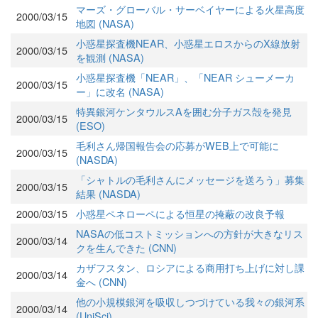
マーズ・グローバル・サーベイヤーによる火星高度
2000/03/15
地図 (NASA)
小惑星探査機NEAR、小惑星エロスからのX線放射
2000/03/15
を観測 (NASA)
小惑星探査機「NEAR」、「NEAR シューメーカ
2000/03/15
ー」に改名 (NASA)
特異銀河ケンタウルスAを囲む分子ガス殻を発見
2000/03/15
(ESO)
毛利さん帰国報告会の応募がWEB上で可能に
2000/03/15
(NASDA)
「シャトルの毛利さんにメッセージを送ろう」募集
2000/03/15
結果 (NASDA)
2000/03/15
小惑星ペネローペによる恒星の掩蔽の改良予報
NASAの低コストミッションへの方針が大きなリス
2000/03/14
クを生んできた (CNN)
カザフスタン、ロシアによる商用打ち上げに対し課
2000/03/14
金へ (CNN)
他の小規模銀河を吸収しつづけている我々の銀河系
2000/03/14
(UniSci)