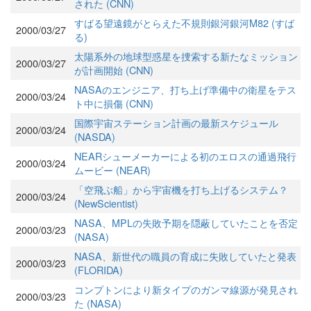
された (CNN)
すばる望遠鏡がとらえた不規則銀河銀河M82 (すば
2000/03/27
る)
太陽系外の地球型惑星を捜索する新たなミッション
2000/03/27
が計画開始 (CNN)
NASAのエンジニア、打ち上げ準備中の衛星をテス
2000/03/24
ト中に損傷 (CNN)
国際宇宙ステーション計画の最新スケジュール
2000/03/24
(NASDA)
NEARシューメーカーによる初のエロスの通過飛行
2000/03/24
ムービー (NEAR)
「空飛ぶ船」から宇宙機を打ち上げるシステム？
2000/03/24
(NewScientist)
NASA、MPLの失敗予期を隠蔽していたことを否定
2000/03/23
(NASA)
NASA、新世代の職員の育成に失敗していたと発表
2000/03/23
(FLORIDA)
コンプトンにより新タイプのガンマ線源が発見され
2000/03/23
た (NASA)