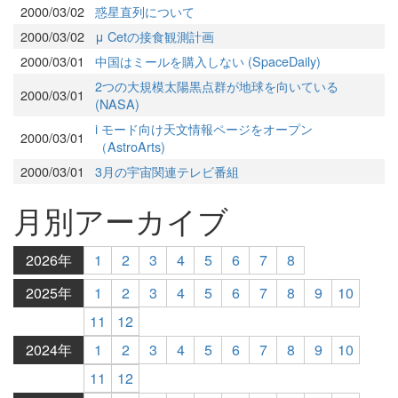
2000/03/02
惑星直列について
2000/03/02
μ Cetの接食観測計画
2000/03/01
中国はミールを購入しない (SpaceDaily)
2つの大規模太陽黒点群が地球を向いている
2000/03/01
(NASA)
i モード向け天文情報ページをオープン
2000/03/01
（AstroArts)
2000/03/01
3月の宇宙関連テレビ番組
月別アーカイブ
2026年
1
2
3
4
5
6
7
8
2025年
1
2
3
4
5
6
7
8
9
10
11
12
2024年
1
2
3
4
5
6
7
8
9
10
11
12