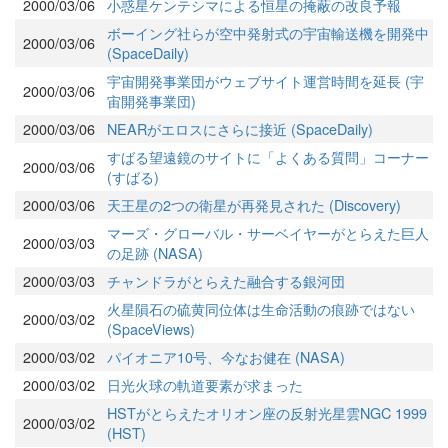
2000/03/06
小惑星ケンテシマによる恒星の掩蔽の改良予報
ボーイング社らが空中発射式の宇宙輸送機を開発中
2000/03/06
(SpaceDaily)
宇宙開発事業団がウェブサイト運営時間を延長 (宇
2000/03/06
宙開発事業団)
2000/03/06
NEARがエロスにさらに接近 (SpaceDaily)
すばる望遠鏡のサイトに「よくある質問」コーナー
2000/03/06
(すばる)
2000/03/06
天王星の2つの衛星が再発見された (Discovery)
マーズ・グローバル・サーベイヤーがとらえた巨人
2000/03/03
の足跡 (NASA)
2000/03/03
チャンドラがとらえた融合する銀河団
火星隕石の硫黄同位体は生命活動の痕跡ではない
2000/03/02
(SpaceViews)
2000/03/02
パイオニア10号、今なお健在 (NASA)
2000/03/02
日光火球の軌道要素が求まった
HSTがとらえたオリオン座の反射光星雲NGC 1999
2000/03/02
(HST)