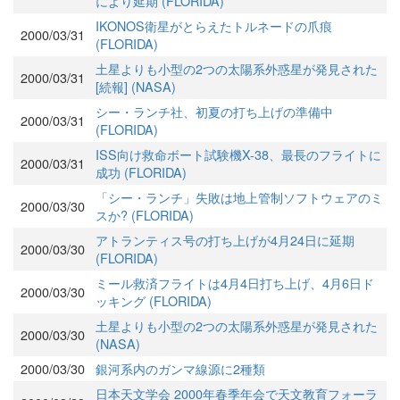
により延期 (FLORIDA)
IKONOS衛星がとらえたトルネードの爪痕
2000/03/31
(FLORIDA)
土星よりも小型の2つの太陽系外惑星が発見された
2000/03/31
[続報] (NASA)
シー・ランチ社、初夏の打ち上げの準備中
2000/03/31
(FLORIDA)
ISS向け救命ボート試験機X-38、最長のフライトに
2000/03/31
成功 (FLORIDA)
「シー・ランチ」失敗は地上管制ソフトウェアのミ
2000/03/30
スか? (FLORIDA)
アトランティス号の打ち上げが4月24日に延期
2000/03/30
(FLORIDA)
ミール救済フライトは4月4日打ち上げ、4月6日ド
2000/03/30
ッキング (FLORIDA)
土星よりも小型の2つの太陽系外惑星が発見された
2000/03/30
(NASA)
2000/03/30
銀河系内のガンマ線源に2種類
日本天文学会 2000年春季年会で天文教育フォーラ