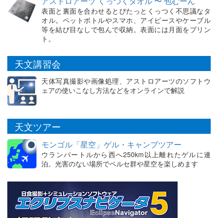
アストロアーツ くっつくタオル 〜 包むーん
表面と裏面を合わせるとぴたっとくっつく不思議なタ
オル。ペットボトルやスマホ、アイピースやケーブル
等を結び目なしで包んで収納。表面には月面をプリン
ト。
天文講習会
天体写真撮影や画像処理、アストロアーツのソフトウ
ェアの使いこなし方法などをオンラインで解説
天文ツアー
モンゴル「星空」ゲル・キャンプツアー
ウランバートルから西へ250km以上離れたゲルに連
泊。光害のない場所でペルセ群や星空を楽しめます