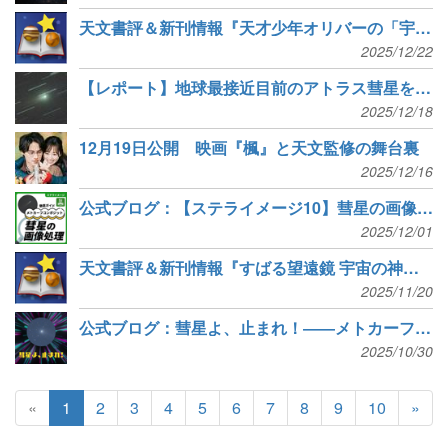
天文書評＆新刊情報『天才少年オリバーの「宇宙」入門』『はじめまして赤い星』など6冊
2025/12/22
【レポート】地球最接近目前のアトラス彗星をとらえた
2025/12/18
12月19日公開 映画『楓』と天文監修の舞台裏
2025/12/16
公式ブログ：【ステライメージ10】彗星の画像処理 – 徹底ガイド
2025/12/01
天文書評＆新刊情報『すばる望遠鏡 宇宙の神秘を探る』『見たこともない宇宙』など6冊
2025/11/20
公式ブログ：彗星よ、止まれ！――メトカーフコンポジット奮闘記
2025/10/30
«
1
2
3
4
5
6
7
8
9
10
»