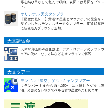
等を結び目なしで包んで収納。表面には月面をプリン
ト。
オリジナル 天文タンブラー
【星空に乾杯！】黄道12星座とマウナケアの星空をデ
ザインしたステンレスサーモタンブラー。黄道12星座
に新色モカブラウンが追加。
天文講習会
天体写真撮影や画像処理、アストロアーツのソフトウ
ェアの使いこなし方法などをオンラインで解説
天文ツアー
モンゴル「星空」ゲル・キャンプツアー
ウランバートルから西へ250km以上離れたゲルに連
泊。光害のない場所でペルセ群や星空を楽しめます