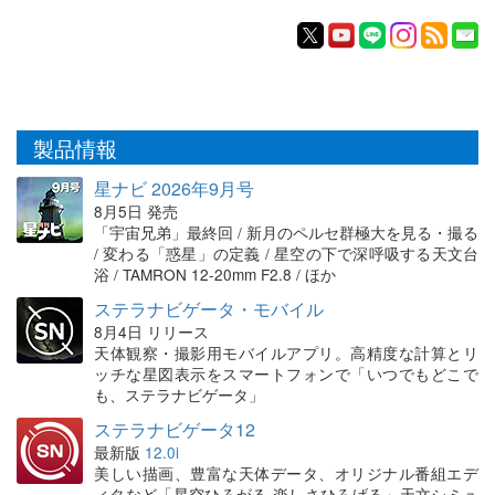
製品情報
星ナビ 2026年9月号
8月5日 発売
「宇宙兄弟」最終回 / 新月のペルセ群極大を見る・撮る
/ 変わる「惑星」の定義 / 星空の下で深呼吸する天文台
浴 / TAMRON 12-20mm F2.8 / ほか
ステラナビゲータ・モバイル
8月4日 リリース
天体観察・撮影用モバイルアプリ。高精度な計算とリ
ッチな星図表示をスマートフォンで「いつでもどこで
も、ステラナビゲータ」
ステラナビゲータ12
最新版
12.0i
美しい描画、豊富な天体データ、オリジナル番組エデ
ィタなど「星空ひろがる 楽しさひろげる」天文シミュ