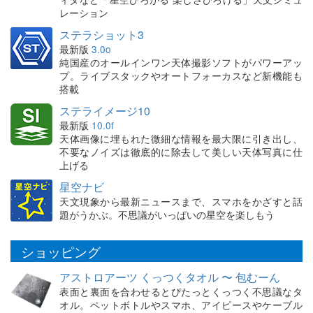
レーション
ステラショット3
最新版
3.0o
純国産のオールインワン天体撮影ソフトがパワーアッ
プ。ライブスタックやオートフォーカスなど新機能も
搭載
ステライメージ10
最新版
10.0f
天体画像に埋もれた微細な情報を最大限に引き出し、
不要なノイズは徹底的に除去して美しい天体写真に仕
上げる
星空ナビ
天文現象から最新ニュースまで、スマホをかざすと話
題がうかぶ。不思議がいっぱいの星空を楽しもう
ショッピング
アストロアーツ くっつくタオル 〜 包むーん
表面と裏面を合わせるとぴたっとくっつく不思議なタ
オル。ペットボトルやスマホ、アイピースやケーブル