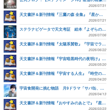
2026/07/31
天文書評＆新刊情報『三鷹の森 全集』『星からさん』など5冊
2026/07/21
ステラナビゲータで天文考証 絵本『よぞらの おまつり』
2026/07/06
天文書評＆新刊情報『太陽系賛歌』『宇宙でラーメンは食べられるか』など6冊
2026/06/22
天文書評＆新刊情報『宇宙暗黒時代の夜明け』『宇宙線のひみつ』など6冊
2026/05/20
天文書評＆新刊情報『宇宙する人生』『時空の哲学と現代宇宙論』など7冊
2026/04/20
宇宙食開発に挑む物語 月9ドラマ「サバ缶、宇宙へ行く」4月13日スタート
2026/04/13
天文書評＆新刊情報『おやすみのあとで』『星がすべて』など8冊
2026/03/23