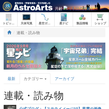
月齢
トピックス
天体写真
星空ガイド
星ナビ
製品情報
ショップ
連載・読み物
AstroArts
最新
カテゴリー
アーカイブ
Topics
連載・読み物
公式ブログ：【ステライメージ10】星雲の画像処理 – M42（オリオン座大星雲）