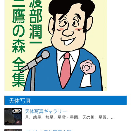
天体写真
天体写真ギャラリー
月、惑星、彗星、星雲・星団、天の川、星景、…