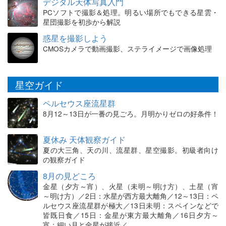
デジタル天体写真入門
PCソフトで撮影＆処理。明るい場所でもできる星雲・
星団撮影を初歩から解説
惑星を撮影しよう
CMOSカメラで動画撮影、ステライメージで画像処理
星空ガイド
ペルセウス座流星群
8月12～13日が一番の見ごろ。月明かりゼロの好条件！
夏休み 天体観察ガイド
夏の大三角、天の川、流星群、星空撮影。初級者向け
の観察ガイド
8月の見どころ
金星（夕方～宵）、火星（未明～明け方）、土星（宵
～明け方）／2日：水星が西方最大離角／12～13日：ペ
ルセウス座流星群が極大／13日未明：スペインなどで
皆既日食／15日：金星が東方最大離角／16日夕方～
宵：細い月と金星が接近／…