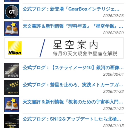
公式ブログ：新登場「GearBoxインテリジェント・タイマー」とは
2026/02/26
天文書評＆新刊情報『理科年表』『星空年鑑』『天文年鑑』『天文手帳』など6冊
2026/02/20
公式ブログ：【ステライメージ10】銀河の画像処理 – M31（アンドロメダ座大銀河）
2026/02/04
公式ブログ：彗星を止めろ、実践メトカーフガイド！
2026/01/23
天文書評＆新刊情報『教養のための宇宙学入門』『銀河天文学入門』など8冊
2026/01/20
公式ブログ：SN12をアップデートしたら北極星の位置が違った件
2026/01/15