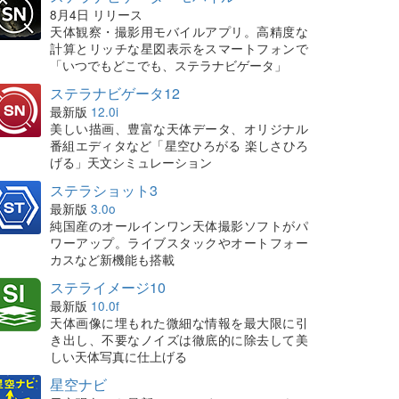
8月4日 リリース
天体観察・撮影用モバイルアプリ。高精度な
計算とリッチな星図表示をスマートフォンで
「いつでもどこでも、ステラナビゲータ」
ステラナビゲータ12
最新版
12.0i
美しい描画、豊富な天体データ、オリジナル
番組エディタなど「星空ひろがる 楽しさひろ
げる」天文シミュレーション
ステラショット3
最新版
3.0o
純国産のオールインワン天体撮影ソフトがパ
ワーアップ。ライブスタックやオートフォー
カスなど新機能も搭載
ステライメージ10
最新版
10.0f
天体画像に埋もれた微細な情報を最大限に引
き出し、不要なノイズは徹底的に除去して美
しい天体写真に仕上げる
星空ナビ