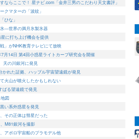
すならここで！ 星ナビ.com「金井三男のこだわり天文書評」
ークマターの「波紋」
「ひな」
氷―世界の満月氷製氷器
型衛星に打ち上げ機会を提供
戦」がNHK教育テレビにて放映
年7月14日 第4回小惑星ライトカーブ研究会を開催
星、天の川銀河に発見
分かれた証拠、ハッブル宇宙望遠鏡が発見
て火山が噴火したかもしれない
すばる望遠鏡で発見
界地図
黒い系外惑星を発見
、その正体は彗星だった
X、M81銀河を撮影
、アポロ宇宙船のプラモデル他