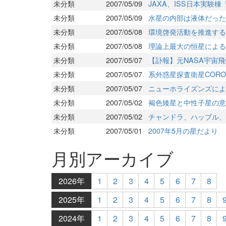
未分類
2007/05/09
JAXA、ISS日本実
未分類
2007/05/09
水星の内部は液体だった
未分類
2007/05/08
環境啓発活動を推進する
未分類
2007/05/08
理論上最大の恒星による
未分類
2007/05/07
【訃報】元NASA宇宙
未分類
2007/05/07
系外惑星探査衛星COR
未分類
2007/05/07
ニューホライズンズによ
未分類
2007/05/02
褐色矮星と中性子星の意
未分類
2007/05/02
チャンドラ、ハッブル、
未分類
2007/05/01
2007年5月の星だより
月別アーカイブ
2026年
1
2
3
4
5
6
7
8
2025年
1
2
3
4
5
6
7
8
2024年
1
2
3
4
5
6
7
8