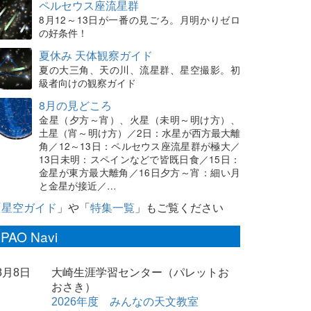
ペルセウス座流星群
8月12～13日が一番の見ごろ。月明かりゼロ
の好条件！
夏休み 天体観察ガイド
夏の大三角、天の川、流星群、星空撮影。初
級者向けの観察ガイド
8月の見どころ
金星（夕方～宵）、火星（未明～明け方）、
土星（宵～明け方）／2日：水星が西方最大離
角／12～13日：ペルセウス座流星群が極大／
13日未明：スペインなどで皆既日食／15日：
金星が東方最大離角／16日夕方～宵：細い月
と金星が接近／…
「
星空ガイド
」や「
特集一覧
」もご覧ください
PAO Navi