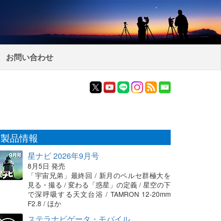
お問い合わせ
製品情報
星ナビ 2026年9月号
8月5日 発売
「宇宙兄弟」最終回 / 新月のペルセ群極大を
見る・撮る / 変わる「惑星」の定義 / 星空の下
で深呼吸する天文台浴 / TAMRON 12-20mm
F2.8 / ほか
ステラナビゲータ・モバイル