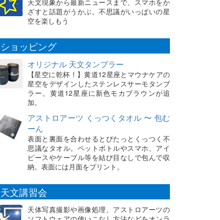
天文現象から最新ニュースまで、スマホをか
ざすと話題がうかぶ。不思議がいっぱいの星
空を楽しもう
ショッピング
オリジナル 天文タンブラー
【星空に乾杯！】黄道12星座とマウナケアの
星空をデザインしたステンレスサーモタンブ
ラー。黄道12星座に新色モカブラウンが追
加。
アストロアーツ くっつくタオル 〜 包む
ーん
表面と裏面を合わせるとぴたっとくっつく不
思議なタオル。ペットボトルやスマホ、アイ
ピースやケーブル等を結び目なしで包んで収
納。表面には月面をプリント。
天文講習会
天体写真撮影や画像処理、アストロアーツの
ソフトウェアの使いこなし方法などをオンラ