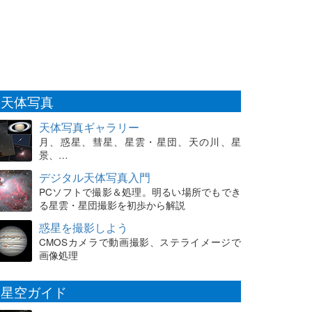
天体写真
天体写真ギャラリー
月、惑星、彗星、星雲・星団、天の川、星
景、…
デジタル天体写真入門
PCソフトで撮影＆処理。明るい場所でもでき
る星雲・星団撮影を初歩から解説
惑星を撮影しよう
CMOSカメラで動画撮影、ステライメージで
画像処理
星空ガイド