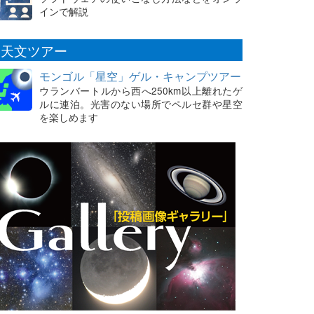
インで解説
天文ツアー
モンゴル「星空」ゲル・キャンプツアー
ウランバートルから西へ250km以上離れたゲ
ルに連泊。光害のない場所でペルセ群や星空
を楽しめます