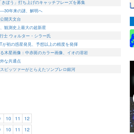
験棟「きぼう」打ち上げのキャッチフレーズを募集
―30年来の謎、解明へ
公開天文台
、観測史上最大の超新星
飛行士 ウォルター・シラー氏
OTが初の惑星発見、予想以上の精度を発揮
る木星画像：中赤斑のカラー画像、イオの溶岩
外な共通点
スピッツァーがとらえたソンブレロ銀河
9
10
11
12
9
10
11
12