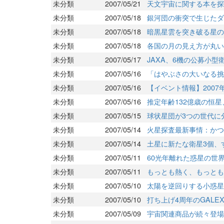
未分類
2007/05/21
天文宇宙に関する本を探
未分類
2007/05/18
銀河団の衝突で生じたダ
未分類
2007/05/18
暗黒星雲を突き破る星の
未分類
2007/05/18
各国の月の見え方が丸い
未分類
2007/05/17
JAXA、6機の公募小
未分類
2007/05/16
「はやぶさの大いなる挑
未分類
2007/05/16
【イベント情報】2007
未分類
2007/05/16
推定年齢132億歳の恒
未分類
2007/05/15
球状星団が3つの世代に
未分類
2007/05/14
火星探査最新事情：かつ
未分類
2007/05/14
土星に新たな衛星3個、
未分類
2007/05/11
60光年離れた惑星の世
未分類
2007/05/11
もっとも熱く、もっとも
未分類
2007/05/10
太陽を逆回りする小惑星
未分類
2007/05/10
打ち上げ4周年のGALE
未分類
2007/05/09
宇宙関連商品が続々登場