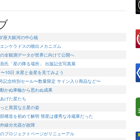
ブ
ダ座大銀河の中心核
エンケラドスの噴出メカニズム
の全観測データが世界に向けて公開へ
吾氏「星の降る場所」 出版記念写真展
〜10日 水星と金星を見てみよう
0号記念特別セール〜数量限定 サイン入り商品など〜
動かぬ車輪から思わぬ成果
あげた星たち
っと異質な土星の姿
部構造を初めて解明 彗星は優秀な冷蔵庫だった
外線分光器が故障
のプロジェクトページがリニューアル