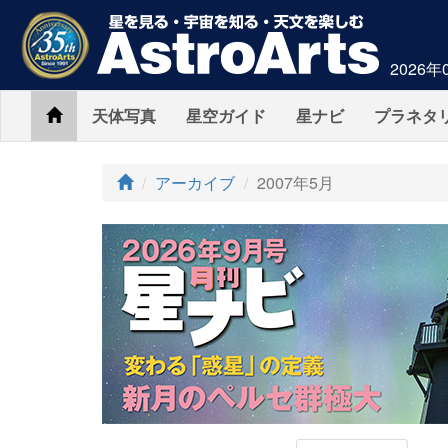
2026年
Home
天体写真
星空ガイド
星ナビ
プラネタ
アーカイブ
2007年5月
AstroArts