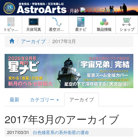
月齢
トピックス
天体写真
星空ガイド
星ナビ
製品情報
ショップ
アーカイブ
2017年3月
AstroArts
最新
カテゴリー
アーカイブ
Topics
2017年3月のアーカイブ
2017/03/31
白色矮星系の系外衛星の運命