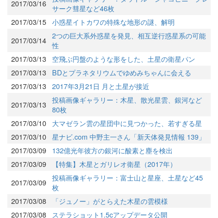
2017/03/16
サーク彗星など46枚
2017/03/15
小惑星イトカワの特殊な地形の謎、解明
2つの巨大系外惑星を発見、相互逆行惑星系の可能
2017/03/14
性
2017/03/13
空飛ぶ円盤のような形をした、土星の衛星パン
2017/03/13
BDとプラネタリウムでゆめみちゃんに会える
2017/03/13
2017年3月21日 月と土星が接近
投稿画像ギャラリー：木星、散光星雲、銀河など
2017/03/13
80枚
2017/03/10
大マゼラン雲の星団中に見つかった、若すぎる星
2017/03/10
星ナビ.com 中野主一さん「新天体発見情報 139」
2017/03/09
132億光年彼方の銀河に酸素と塵を検出
2017/03/09
【特集】木星とガリレオ衛星（2017年）
投稿画像ギャラリー：富士山と星座、土星など45
2017/03/09
枚
2017/03/08
「ジュノー」がとらえた木星の雲模様
2017/03/08
ステラショット1.5cアップデータ公開