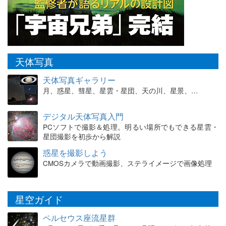
天体写真
天体写真ギャラリー
月、惑星、彗星、星雲・星団、天の川、星景、…
デジタル天体写真入門
PCソフトで撮影＆処理。明るい場所でもできる星雲・
星団撮影を初歩から解説
惑星を撮影しよう
CMOSカメラで動画撮影、ステライメージで画像処理
星空ガイド
ペルセウス座流星群