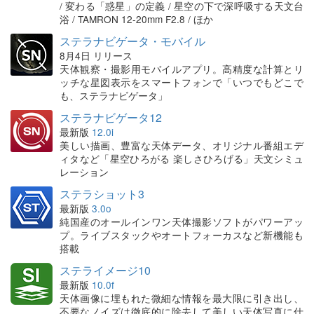
/ 変わる「惑星」の定義 / 星空の下で深呼吸する天文台
浴 / TAMRON 12-20mm F2.8 / ほか
ステラナビゲータ・モバイル
8月4日 リリース
天体観察・撮影用モバイルアプリ。高精度な計算とリ
ッチな星図表示をスマートフォンで「いつでもどこで
も、ステラナビゲータ」
ステラナビゲータ12
最新版
12.0i
美しい描画、豊富な天体データ、オリジナル番組エデ
ィタなど「星空ひろがる 楽しさひろげる」天文シミュ
レーション
ステラショット3
最新版
3.0o
純国産のオールインワン天体撮影ソフトがパワーアッ
プ。ライブスタックやオートフォーカスなど新機能も
搭載
ステライメージ10
最新版
10.0f
天体画像に埋もれた微細な情報を最大限に引き出し、
不要なノイズは徹底的に除去して美しい天体写真に仕