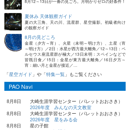
8月12～13日が一番の見ごろ。月明かりゼロの好条件！
夏休み 天体観察ガイド
夏の大三角、天の川、流星群、星空撮影。初級者向け
の観察ガイド
8月の見どころ
金星（夕方～宵）、火星（未明～明け方）、土星（宵
～明け方）／2日：水星が西方最大離角／12～13日：ペ
ルセウス座流星群が極大／13日未明：スペインなどで
皆既日食／15日：金星が東方最大離角／16日夕方～
宵：細い月と金星が接近／…
「
星空ガイド
」や「
特集一覧
」もご覧ください
PAO Navi