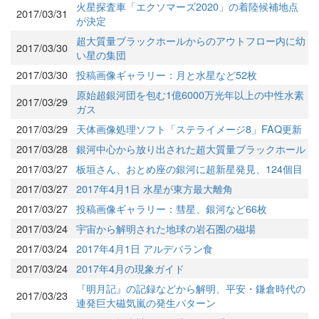
火星探査車「エクソマーズ2020」の着陸候補地点
2017/03/31
が決定
超大質量ブラックホールからのアウトフロー内に幼
2017/03/30
い星の集団
2017/03/30
投稿画像ギャラリー：月と水星など52枚
原始超銀河団を包む1億6000万光年以上の中性水素
2017/03/29
ガス
2017/03/29
天体画像処理ソフト「ステライメージ8」FAQ更新
2017/03/28
銀河中心から放り出された超大質量ブラックホール
2017/03/27
板垣さん、おとめ座の銀河に超新星発見、124個目
2017/03/27
2017年4月1日 水星が東方最大離角
2017/03/27
投稿画像ギャラリー：彗星、銀河など66枚
2017/03/24
宇宙から解明された地球の岩石圏の磁場
2017/03/24
2017年4月1日 アルデバラン食
2017/03/24
2017年4月の現象ガイド
『明月記』の記録などから解明、平安・鎌倉時代の
2017/03/23
連発巨大磁気嵐の発生パターン