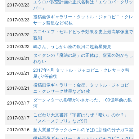
エウロパ探査計画の正式名称は「エウロパ・クリッ
2017/03/23
パー」
投稿画像ギャラリー：タットル・ジャコビニ・クレ
2017/03/23
サーク彗星など43枚
スニヤエフ・ゼルドビッチ効果を史上最高解像度で
2017/03/22
観測
2017/03/22
嶋さん、うしかい座の銀河に超新星発見
タイタンの「魔法の島」の正体は、窒素の泡かもし
2017/03/21
れない
2017年4月 タットル・ジャコビニ・クレサーク彗
2017/03/21
星が7等前後
投稿画像ギャラリー：金星、タットル・ジャコビ
2017/03/21
ニ・クレサーク彗星など91枚
ダークマターの影響が小さかった、100億年前の銀
2017/03/17
河
こだわり天文書評『宇宙はなぜ「暗い」のか？』
2017/03/17
『スペースデブリ』など9冊
2017/03/16
超大質量ブラックホールのそばに新種の分子ガス雲
投稿画像ギャラリー：タットル・ジャコビニ・クレ