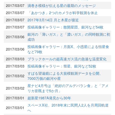
2017/03/07
渦巻き模様が伝える星の最期のメッセージ
2017/03/07
「あかつき」2つのカメラが科学観測を休止
2017/03/07
2017年3月14日 月と木星が接近
2017/03/07
投稿画像ギャラリー：散開星団、銀河など54枚
銀河の「薄いガス」と「濃いガス」の同時観測に初
2017/03/06
成功
投稿画像ギャラリー：月面X、小惑星による恒星食
2017/03/06
など79枚
2017/03/03
ブラックホールの超高速ガス流の急速な温度変化
2017/03/03
投稿画像ギャラリー：彗星、銀河など52枚
すばる望遠鏡による大規模観測データを公開、
2017/03/02
7000万個の銀河や星
星ナビ4月号は「絶好のアルデバラン食」と「アメ
2017/03/02
リカ皆既まで5か月」
2017/03/01
超新星1987A発見から30年
スペースX社、2018年末に民間人2人を月周回軌道
2017/03/01
へ