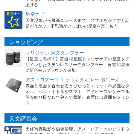
上げる
星空ナビ
天文現象から最新ニュースまで、スマホをかざすと話
題がうかぶ。不思議がいっぱいの星空を楽しもう
ショッピング
オリジナル 天文タンブラー
【星空に乾杯！】黄道12星座とマウナケアの星空をデ
ザインしたステンレスサーモタンブラー。黄道12星座
に新色モカブラウンが追加。
アストロアーツ くっつくタオル 〜 包むーん
表面と裏面を合わせるとぴたっとくっつく不思議なタ
オル。ペットボトルやスマホ、アイピースやケーブル
等を結び目なしで包んで収納。表面には月面をプリン
ト。
天文講習会
天体写真撮影や画像処理、アストロアーツのソフトウ