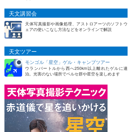
天文講習会
天体写真撮影や画像処理、アストロアーツのソフトウ
ェアの使いこなし方法などをオンラインで解説
天文ツアー
モンゴル「星空」ゲル・キャンプツアー
ウランバートルから西へ250km以上離れたゲルに連
泊。光害のない場所でペルセ群や星空を楽しめます