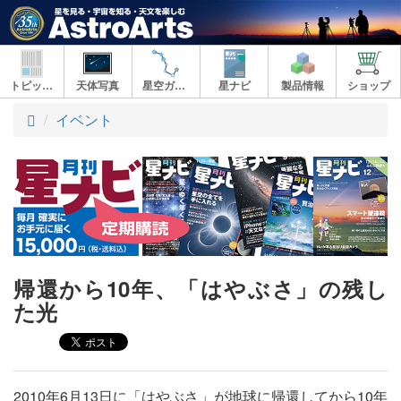
トピックス
天体写真
星空ガイド
星ナビ
製品情報
ショップ
ト
イベント
ッ
プ
帰還から10年、「はやぶさ」の残し
た光
2010年6月13日に「はやぶさ」が地球に帰還してから10年