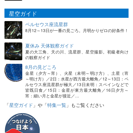
星空ガイド
ペルセウス座流星群
8月12～13日が一番の見ごろ。月明かりゼロの好条件！
夏休み 天体観察ガイド
夏の大三角、天の川、流星群、星空撮影。初級者向け
の観察ガイド
8月の見どころ
金星（夕方～宵）、火星（未明～明け方）、土星（宵
～明け方）／2日：水星が西方最大離角／12～13日：ペ
ルセウス座流星群が極大／13日未明：スペインなどで
皆既日食／15日：金星が東方最大離角／16日夕方～
宵：細い月と金星が接近／…
「
星空ガイド
」や「
特集一覧
」もご覧ください