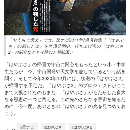
「おうちで天文」では、星ナビ2011年7月号特集『「はやぶ
さ」の残した光』を無償公開中。打ち上げ前の「はやぶさ
2」の紹介なども今読むと興味深い
「はやぶさ」の帰還で宇宙に関心をもったという小・中学
生たちが、今、宇宙開発や天文学を志しているという話を
聞く。そして今年2020年12月には、後継の「はやぶさ2」
が帰還する予定だ。「はやぶさ2」のプロジェクトがここ
まで支援されたのもまた、「はやぶさ」がもたらした多大
なる恩恵の一つと言える。この先のさらなる宇宙を知るた
めに、今一度、あのときの「はやぶさ」の光を見つめてお
こう。
星ナビ
はやぶさ
はやぶさ2