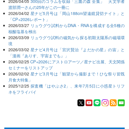
2026/04/05
300回のコラムを収録「三鷹の森 全集」 天文学者
渡部潤一さんの25年がこの一冊に
2026/04/02
星ナビ5月号は「岡山188cm望遠鏡貸切ナイト」と
「CP+2026レポート」
2026/03/27
リュウグウ試料からDNA・RNAを構成する全5種の
核酸塩基を検出
2026/03/09
リュウグウ試料の磁気から探る初期太陽系の磁場環
境
2026/03/02
星ナビ4月号は「宮沢賢治『よだかの星』の宙」と
「漫画『ありす、宇宙までも』」
2026/02/25
CP+2026にアストロアーツ／星ナビ出展、天文関係
セミナーをリストアップ
2026/02/02
星ナビ3月号は「観望から撮影まで！ひな祭り皆既
月食大特集」
2025/12/25
探査機「はやぶさ2」、来年7月5日に小惑星トリフ
ネをフライバイ