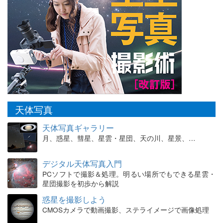
天体写真
天体写真ギャラリー
月、惑星、彗星、星雲・星団、天の川、星景、…
デジタル天体写真入門
PCソフトで撮影＆処理。明るい場所でもできる星雲・
星団撮影を初歩から解説
惑星を撮影しよう
CMOSカメラで動画撮影、ステライメージで画像処理