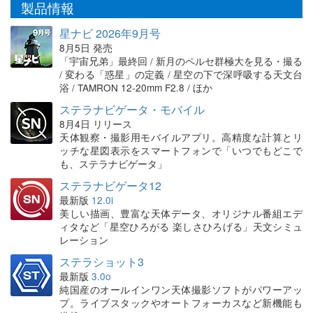
製品情報
星ナビ 2026年9月号
8月5日 発売
「宇宙兄弟」最終回 / 新月のペルセ群極大を見る・撮る
/ 変わる「惑星」の定義 / 星空の下で深呼吸する天文台
浴 / TAMRON 12-20mm F2.8 / ほか
ステラナビゲータ・モバイル
8月4日 リリース
天体観察・撮影用モバイルアプリ。高精度な計算とリ
ッチな星図表示をスマートフォンで「いつでもどこで
も、ステラナビゲータ」
ステラナビゲータ12
最新版
12.0i
美しい描画、豊富な天体データ、オリジナル番組エデ
ィタなど「星空ひろがる 楽しさひろげる」天文シミュ
レーション
ステラショット3
最新版
3.0o
純国産のオールインワン天体撮影ソフトがパワーアッ
プ。ライブスタックやオートフォーカスなど新機能も