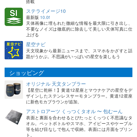
搭載
ステライメージ10
最新版
10.0f
天体画像に埋もれた微細な情報を最大限に引き出し、
不要なノイズは徹底的に除去して美しい天体写真に仕
上げる
星空ナビ
天文現象から最新ニュースまで、スマホをかざすと話
題がうかぶ。不思議がいっぱいの星空を楽しもう
ショッピング
オリジナル 天文タンブラー
【星空に乾杯！】黄道12星座とマウナケアの星空をデ
ザインしたステンレスサーモタンブラー。黄道12星座
に新色モカブラウンが追加。
アストロアーツ くっつくタオル 〜 包むーん
表面と裏面を合わせるとぴたっとくっつく不思議なタ
オル。ペットボトルやスマホ、アイピースやケーブル
等を結び目なしで包んで収納。表面には月面をプリン
ト。