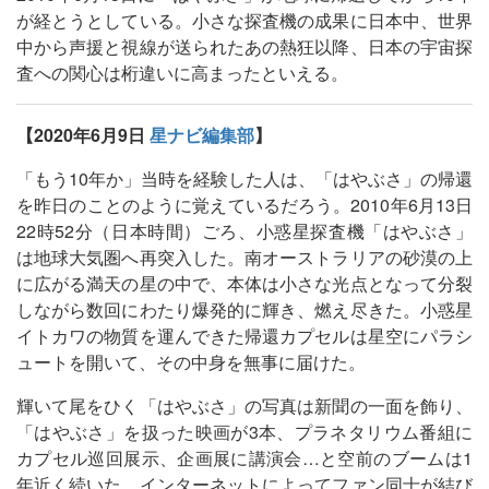
が経とうとしている。小さな探査機の成果に日本中、世界
中から声援と視線が送られたあの熱狂以降、日本の宇宙探
査への関心は桁違いに高まったといえる。
【2020年6月9日
星ナビ編集部
】
「もう10年か」当時を経験した人は、「はやぶさ」の帰還
を昨日のことのように覚えているだろう。2010年6月13日
22時52分（日本時間）ごろ、小惑星探査機「はやぶさ」
は地球大気圏へ再突入した。南オーストラリアの砂漠の上
に広がる満天の星の中で、本体は小さな光点となって分裂
しながら数回にわたり爆発的に輝き、燃え尽きた。小惑星
イトカワの物質を運んできた帰還カプセルは星空にパラシ
ュートを開いて、その中身を無事に届けた。
輝いて尾をひく「はやぶさ」の写真は新聞の一面を飾り、
「はやぶさ」を扱った映画が3本、プラネタリウム番組に
カプセル巡回展示、企画展に講演会…と空前のブームは1
年近く続いた。インターネットによってファン同士が結び