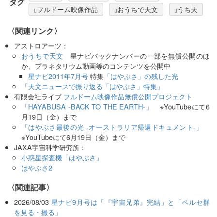
タグ
フルドーム映像作品
おうちで天文
うち天
〈関連リンク〉
アストロアーツ：
おうちで天文
星ナビバックナンバーの一部を無償公開のほ
か、プラネタリウム動画等のコンテンツを公開中
星ナビ2011年7月号
特集
「はやぶさ」の残した光
「天文ニュースで振り返る「はやぶさ」特集」
有限会社ライブ
フルドーム映像作品無償公開プロジェクト
「HAYABUSA -BACK TO THE EARTH-」
※YouTubeにて6
月19日（金）まで
「はやぶさ最後の光 -オーストラリア帰還ドキュメント-」
※YouTubeにて6月19日（金）まで
JAXA宇宙科学研究所：
小惑星探査機「はやぶさ」
はやぶさ2
関連記事
2026/08/03
星ナビ9月号は「『宇宙兄弟』完結」と「ペルセ群
を見る・撮る」