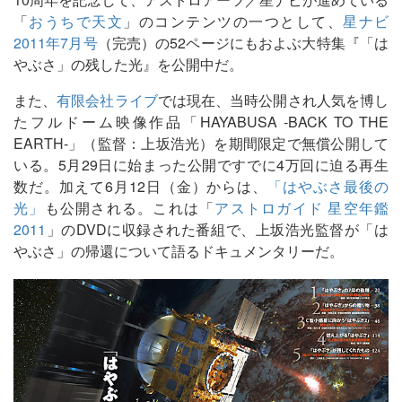
「
おうちで天文
」のコンテンツの一つとして、
星ナビ
2011年7月号
（完売）の52ページにもおよぶ大特集『「は
やぶさ」の残した光』を公開中だ。
また、
有限会社ライブ
では現在、当時公開され人気を博し
たフルドーム映像作品「HAYABUSA -BACK TO THE
EARTH-」（監督：上坂浩光）を期間限定で無償公開して
いる。5月29日に始まった公開ですでに4万回に迫る再生
数だ。加えて6月12日（金）からは、
「はやぶさ最後の
光」
も公開される。これは「
アストロガイド 星空年鑑
2011
」のDVDに収録された番組で、上坂浩光監督が「は
やぶさ」の帰還について語るドキュメンタリーだ。