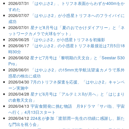
2026/07/31
「はやぶさ2」、トリフネ表面からわずか400mをか
すめた
2026/07/07
「はやぶさ2」が小惑星トリフネへのフライバイに
成功
2026/07/01
星ナビ8月号は「夏のおでかけダイアリー」と「ネ
ットワークカメラで火球をゲット」
2026/06/25
「はやぶさ2」が小惑星トリフネを初撮影
2026/06/17
「はやぶさ2」の小惑星トリフネ最接近は7月5日18
時30分
2026/06/02
星ナビ7月号は「黎明期の天文台」と「Seestar S30
Pro」
2026/06/01
「はやぶさ2」の15mm光学航法望遠カメラで系外
惑星の検出に成功
2026/04/30
7月のトリフネ探査を応援、「はやぶさ2」キャンペ
ーン実施中
2026/04/28
星ナビ6月号は「アルテミスIIが月へ」と「はじまり
の倉敷天文台」
2026/04/13
宇宙食開発に挑む物語 月9ドラマ「サバ缶、宇宙
へ行く」4月13日スタート
2026/04/12
224名が参加「渡部潤一先生の功績に感謝し、新た
な門出を祝う会」