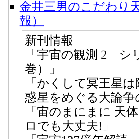
金井三男のこだわり天
報）
新刊情報
「宇宙の観測 2 シ
巻）」
「かくして冥王星は
惑星をめぐる大論争
「宙のまにまに 天
ロでも大丈夫!」