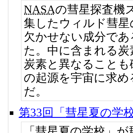
NASA
の彗星探査機ス
集したウィルド彗星
欠かせない成分であ
た。中に含まれる炭
炭素と異なることも
の起源を宇宙に求め
だ。
第33回「彗星夏の学
「彗星夏の学校」が