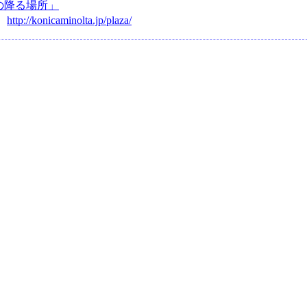
の降る場所」
：
http://konicaminolta.jp/plaza/