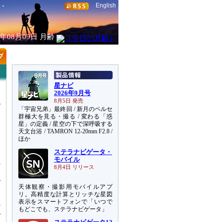
English
6年08月09日
月齢
星ナビ
2026年9月号
8月5日 発売
「宇宙兄弟」最終回 / 新月のペルセ
群極大を見る・撮る / 変わる「惑
星」の定義 / 星空の下で深呼吸する
天文台浴 / TAMRON 12-20mm F2.8 /
る
ほか
る
ステラナビゲータ・
モバイル
8月4日 リリース
で
天体観察・撮影用モバイルアプ
リ。高精度な計算とリッチな星図
表示をスマートフォンで「いつで
の
もどこでも、ステラナビゲータ」
で