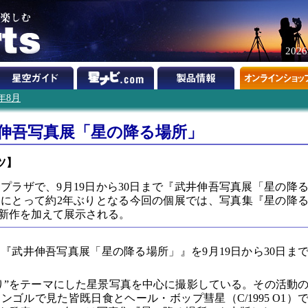
202
9年8月
武井伸吾写真展「星の降る場所」
ツ】
プラザで、9月19日から30日まで『武井伸吾写真展「星の降
にとって約2年ぶりとなる今回の個展では、写真集『星の降
新作を加えて展示される。
『武井伸吾写真展「星の降る場所」』を9月19日から30日ま
り”をテーマにした星景写真を中心に撮影している。その活動
ンゴルで見た皆既日食とヘール・ボップ彗星（C/1995 O1）