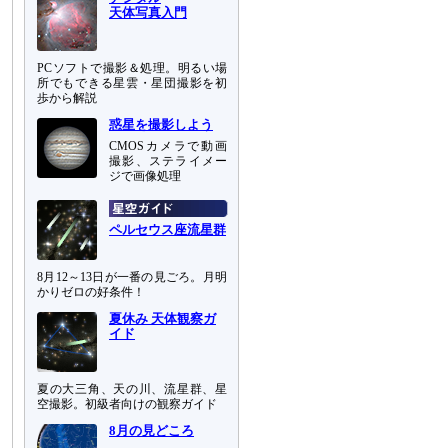
天体写真入門
PCソフトで撮影＆処理。明るい場
所でもできる星雲・星団撮影を初
歩から解説
惑星を撮影しよう
CMOSカメラで動画
撮影、ステライメー
ジで画像処理
ペルセウス座流星群
8月12～13日が一番の見ごろ。月明
かりゼロの好条件！
夏休み 天体観察ガ
イド
夏の大三角、天の川、流星群、星
空撮影。初級者向けの観察ガイド
8月の見どころ