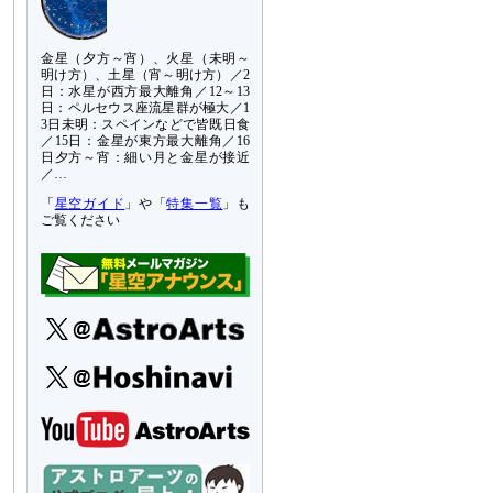
金星（夕方～宵）、火星（未明～
明け方）、土星（宵～明け方）／2
日：水星が西方最大離角／12～13
日：ペルセウス座流星群が極大／1
3日未明：スペインなどで皆既日食
／15日：金星が東方最大離角／16
日夕方～宵：細い月と金星が接近
／…
「
星空ガイド
」や「
特集一覧
」も
ご覧ください