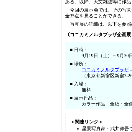
ある。以降、天文雑誌等に作品
今回の展示会では、その写真
全35点を見ることができる。
写真展の詳細は、以下を参照
《コニカミノルタプラザ企画展 
■ 日時：
9月19日（土）～9月30日
■ 場所：
コニカミノルタプラザ
（東京都新宿区新宿3-26-11
■ 入場：
無料
■ 展示作品：
カラー作品 全紙・全倍 
＜関連リンク＞
星景写真家・武井伸吾