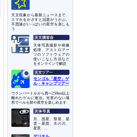
天文現象から最新ニュースまで、
スマホをかざすと話題がうかぶ。
不思議がいっぱいの星空を楽しも
う
天体写真撮影や画像
処理、アストロアー
ツのソフトウェアの
使いこなし方法など
をオンラインで解説
モンゴル「星空」ゲ
ル・キャンプツアー
ウランバートルから西へ250km以上
離れたゲルに連泊。光害のない場
所でペルセ群や星空を楽しめます
月、惑星、彗星、星
雲・星団、天の川、
星景、…
デジタル