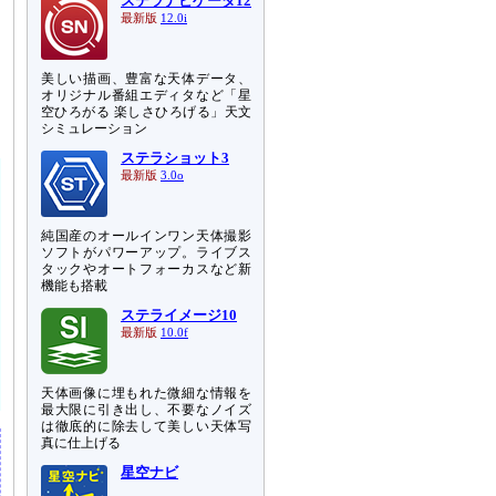
ステラナビゲータ12
最新版
12.0i
品
美しい描画、豊富な天体データ、
オリジナル番組エディタなど「星
空ひろがる 楽しさひろげる」天文
シミュレーション
ステラショット3
最新版
3.0o
純国産のオールインワン天体撮影
ソフトがパワーアップ。ライブス
タックやオートフォーカスなど新
機能も搭載
ステライメージ10
最新版
10.0f
天体画像に埋もれた微細な情報を
最大限に引き出し、不要なノイズ
は徹底的に除去して美しい天体写
真に仕上げる
星空ナビ