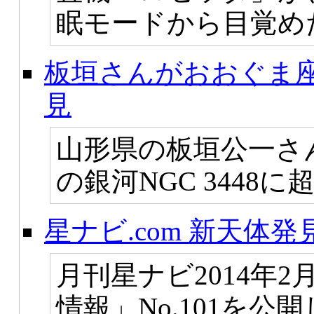
眠モードから目覚め
板垣さんがおおぐま座
見
山形県の板垣公一さん
の銀河NGC 3448に
星ナビ.com 新天体発見
月刊星ナビ2014年
情報」No.101を公