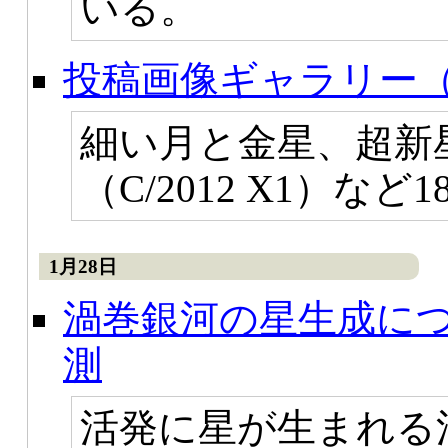
いる。
投稿画像ギャラリー（
細い月と金星、超新星
（C/2012 X1）な
1月28日
渦巻銀河の星生成に
測
活発に星が生まれる