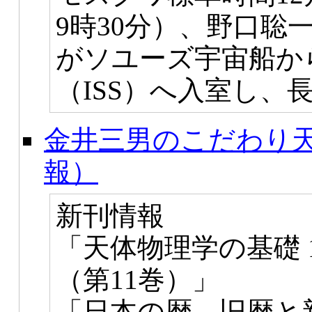
9時30分）、野口聡
がソユーズ宇宙船か
（ISS）へ入室し、
金井三男のこだわり天
報）
新刊情報
「天体物理学の基礎
（第11巻）」
「日本の暦 旧暦と